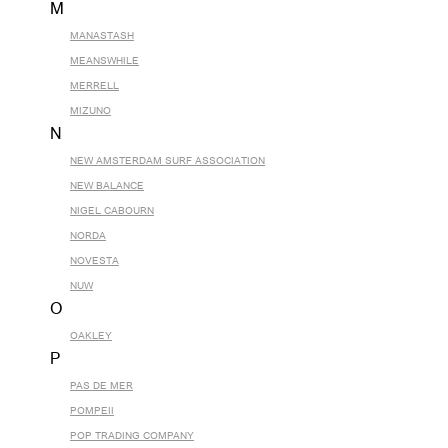
M
MANASTASH
MEANSWHILE
MERRELL
MIZUNO
N
NEW AMSTERDAM SURF ASSOCIATION
NEW BALANCE
NIGEL CABOURN
NORDA
NOVESTA
NUW
O
OAKLEY
P
PAS DE MER
POMPEII
POP TRADING COMPANY