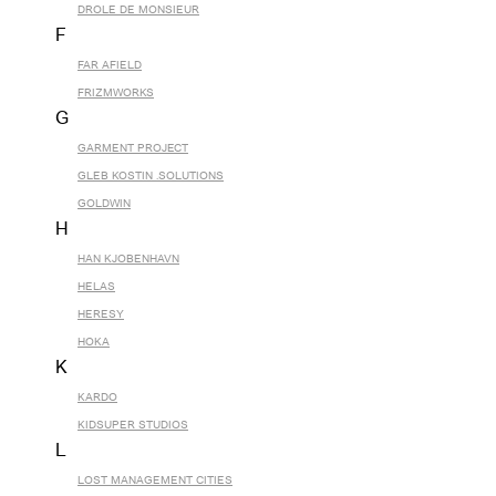
DROLE DE MONSIEUR
F
FAR AFIELD
FRIZMWORKS
G
GARMENT PROJECT
GLEB KOSTIN .SOLUTIONS
GOLDWIN
H
HAN KJOBENHAVN
HELAS
HERESY
HOKA
K
KARDO
KIDSUPER STUDIOS
L
LOST MANAGEMENT CITIES