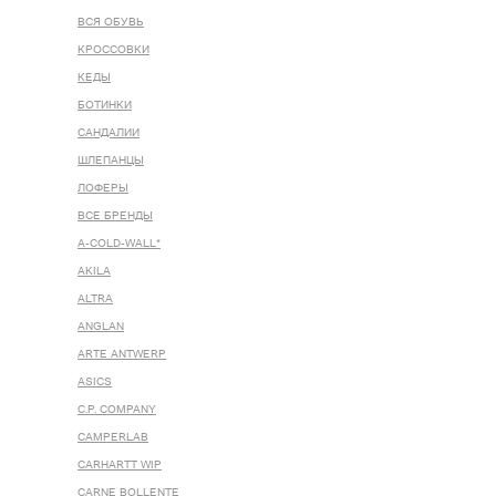
ВСЯ ОБУВЬ
КРОССОВКИ
КЕДЫ
БОТИНКИ
САНДАЛИИ
ШЛЕПАНЦЫ
ЛОФЕРЫ
ВСЕ БРЕНДЫ
A-COLD-WALL*
AKILA
ALTRA
ANGLAN
ARTE ANTWERP
ASICS
C.P. COMPANY
CAMPERLAB
CARHARTT WIP
CARNE BOLLENTE