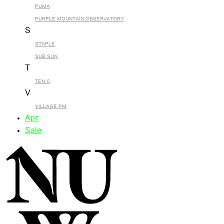
PUMA
PURPLE MOUNTAIN OBSERVATORY
S
STAPLE
SUB SUN
T
TEN C
V
VILLAGE PM
Арт
Sale