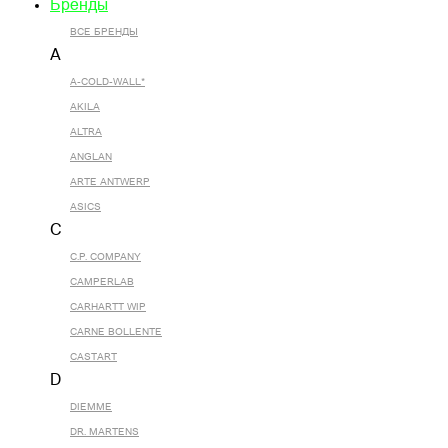
Бренды
ВСЕ БРЕНДЫ
A
A-COLD-WALL*
AKILA
ALTRA
ANGLAN
ARTE ANTWERP
ASICS
C
C.P. COMPANY
CAMPERLAB
CARHARTT WIP
CARNE BOLLENTE
CASTART
D
DIEMME
DR. MARTENS