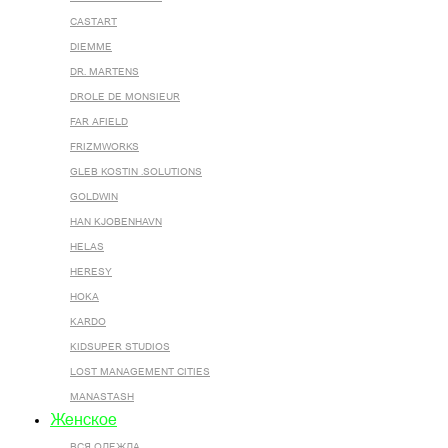
CASTART
DIEMME
DR. MARTENS
DROLE DE MONSIEUR
FAR AFIELD
FRIZMWORKS
GLEB KOSTIN .SOLUTIONS
GOLDWIN
HAN KJOBENHAVN
HELAS
HERESY
HOKA
KARDO
KIDSUPER STUDIOS
LOST MANAGEMENT CITIES
MANASTASH
Женское
ВСЯ ОДЕЖДА