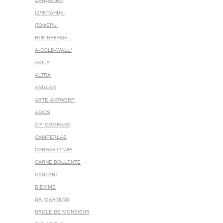
САНДАЛИИ
ШЛЕПАНЦЫ
ЛОФЕРЫ
ВСЕ БРЕНДЫ
A-COLD-WALL*
AKILA
ALTRA
ANGLAN
ARTE ANTWERP
ASICS
C.P. COMPANY
CAMPERLAB
CARHARTT WIP
CARNE BOLLENTE
CASTART
DIEMME
DR. MARTENS
DROLE DE MONSIEUR