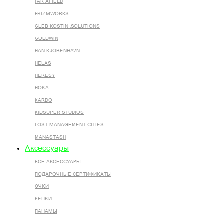
FAR AFIELD
FRIZMWORKS
GLEB KOSTIN .SOLUTIONS
GOLDWIN
HAN KJOBENHAVN
HELAS
HERESY
HOKA
KARDO
KIDSUPER STUDIOS
LOST MANAGEMENT CITIES
MANASTASH
Аксессуары
ВСЕ AКСЕССУАРЫ
ПОДАРОЧНЫЕ СЕРТИФИКАТЫ
ОЧКИ
КЕПКИ
ПАНАМЫ