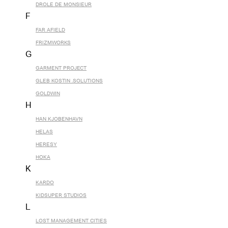
DROLE DE MONSIEUR
F
FAR AFIELD
FRIZMWORKS
G
GARMENT PROJECT
GLEB KOSTIN .SOLUTIONS
GOLDWIN
H
HAN KJOBENHAVN
HELAS
HERESY
HOKA
K
KARDO
KIDSUPER STUDIOS
L
LOST MANAGEMENT CITIES