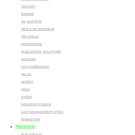
CASTART
DIEMME
DR. MARTENS
DROLE DE MONSIEUR
FAR AFIELD
FRIZMWORKS
GLEB KOSTIN .SOLUTIONS
GOLDWIN
HAN KJOBENHAVN
HELAS
HERESY
HOKA
KARDO
KIDSUPER STUDIOS
LOST MANAGEMENT CITIES
MANASTASH
Женское
ВСЯ ОДЕЖДА