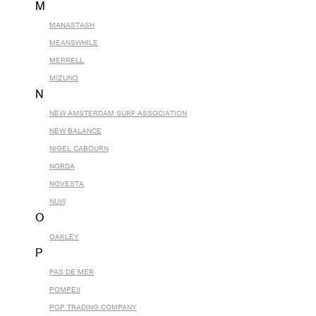
M
MANASTASH
MEANSWHILE
MERRELL
MIZUNO
N
NEW AMSTERDAM SURF ASSOCIATION
NEW BALANCE
NIGEL CABOURN
NORDA
NOVESTA
NUW
O
OAKLEY
P
PAS DE MER
POMPEII
POP TRADING COMPANY