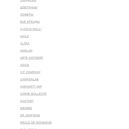
САНДАЛИИ
ШЛЕПАНЦЫ
ЛОФЕРЫ
ВСЕ БРЕНДЫ
A-COLD-WALL*
AKILA
ALTRA
ANGLAN
ARTE ANTWERP
ASICS
C.P. COMPANY
CAMPERLAB
CARHARTT WIP
CARNE BOLLENTE
CASTART
DIEMME
DR. MARTENS
DROLE DE MONSIEUR