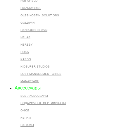
FAR AFIELD
FRIZMWORKS
GLEB KOSTIN .SOLUTIONS
GOLDWIN
HAN KJOBENHAVN
HELAS
HERESY
HOKA
KARDO
KIDSUPER STUDIOS
LOST MANAGEMENT CITIES
MANASTASH
Аксессуары
ВСЕ AКСЕССУАРЫ
ПОДАРОЧНЫЕ СЕРТИФИКАТЫ
ОЧКИ
КЕПКИ
ПАНАМЫ