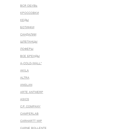
ВСЯ ОБУВЬ
КРОССОВКИ
КЕДЫ
БОТИНКИ
САНДАЛИИ
ШЛЕПАНЦЫ
ЛОФЕРЫ
ВСЕ БРЕНДЫ
A-COLD-WALL*
AKILA
ALTRA
ANGLAN
ARTE ANTWERP
ASICS
C.P. COMPANY
CAMPERLAB
CARHARTT WIP
CARNE BOLLENTE