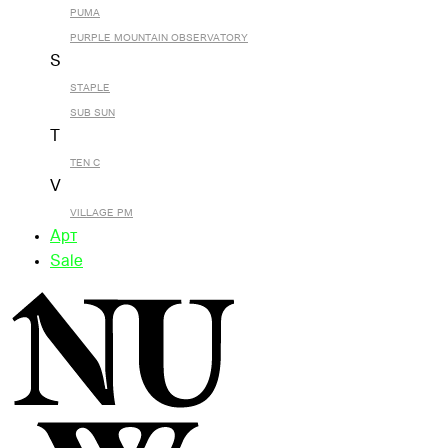
PUMA
PURPLE MOUNTAIN OBSERVATORY
S
STAPLE
SUB SUN
T
TEN C
V
VILLAGE PM
Арт
Sale