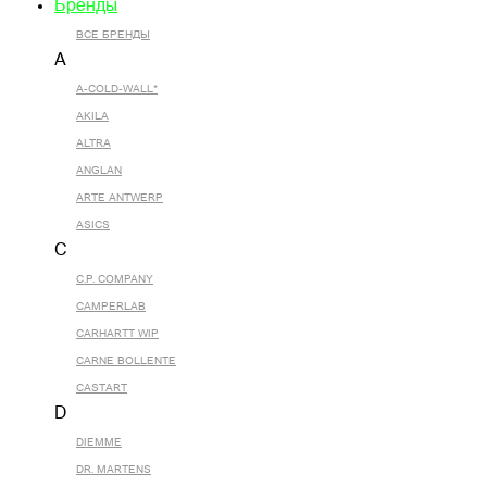
Бренды
ВСЕ БРЕНДЫ
A
A-COLD-WALL*
AKILA
ALTRA
ANGLAN
ARTE ANTWERP
ASICS
C
C.P. COMPANY
CAMPERLAB
CARHARTT WIP
CARNE BOLLENTE
CASTART
D
DIEMME
DR. MARTENS