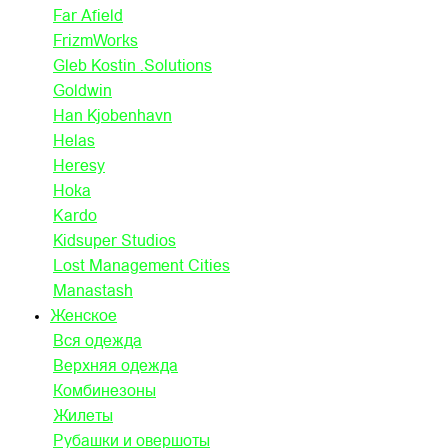
Far Afield
FrizmWorks
Gleb Kostin .Solutions
Goldwin
Han Kjobenhavn
Helas
Heresy
Hoka
Kardo
Kidsuper Studios
Lost Management Cities
Manastash
Женское
Вся одежда
Верхняя одежда
Комбинезоны
Жилеты
Рубашки и овершоты