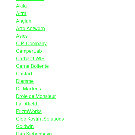
Akila
Altra
Anglan
Arte Antwerp
Asics
C.P. Company
CamperLab
Carhartt WIP
Carne Bollente
Castart
Diemme
Dr. Martens
Drole de Monsieur
Far Afield
FrizmWorks
Gleb Kostin .Solutions
Goldwin
Han Kjobenhavn