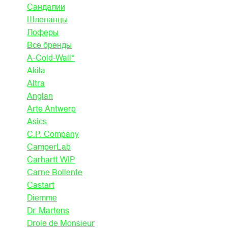
Сандалии
Шлепанцы
Лоферы
Все бренды
A-Cold-Wall*
Akila
Altra
Anglan
Arte Antwerp
Asics
C.P. Company
CamperLab
Carhartt WIP
Carne Bollente
Castart
Diemme
Dr. Martens
Drole de Monsieur