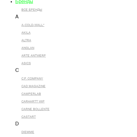
Бренды
ВСЕ БРЕНДЫ
A
A-COLD-WALL*
AKILA
ALTRA
ANGLAN
ARTE ANTWERP
ASICS
C
C.P. COMPANY
CAD MAGAZINE
CAMPERLAB
CARHARTT WIP
CARNE BOLLENTE
CASTART
D
DIEMME