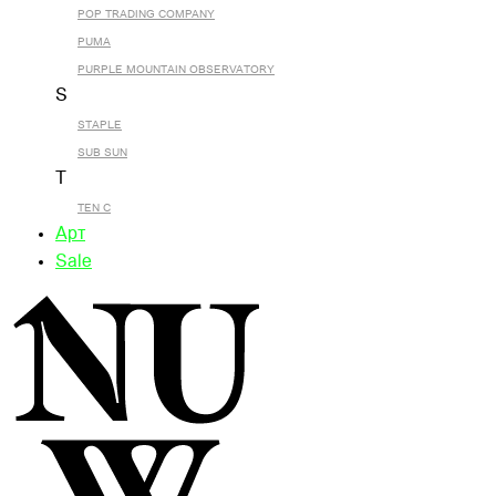
POP TRADING COMPANY
PUMA
PURPLE MOUNTAIN OBSERVATORY
S
STAPLE
SUB SUN
T
TEN C
Арт
Sale