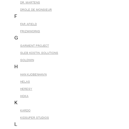
DR. MARTENS
DROLE DE MONSIEUR
F
FAR AFIELD
FRIZMWORKS
G
GARMENT PROJECT
GLEB KOSTIN .SOLUTIONS
GOLDWIN
H
HAN KJOBENHAVN
HELAS
HERESY
HOKA
K
KARDO
KIDSUPER STUDIOS
L