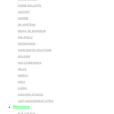
CARNE BOLLENTE
CASTART
DIEMME
DR. MARTENS
DROLE DE MONSIEUR
FAR AFIELD
FRIZMWORKS
GLEB KOSTIN .SOLUTIONS
GOLDWIN
HAN KJOBENHAVN
HELAS
HERESY
HOKA
KARDO
KIDSUPER STUDIOS
LOST MANAGEMENT CITIES
Женское
ВСЯ ОДЕЖДА