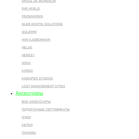
DROLE DE MONSIEUR
FAR AFIELD
FRIZMWORKS
GLEB KOSTIN .SOLUTIONS
GOLDWIN
HAN KJOBENHAVN
HELAS
HERESY
HOKA
KARDO
KIDSUPER STUDIOS
LOST MANAGEMENT CITIES
Аксессуары
ВСЕ AКСЕССУАРЫ
ПОДАРОЧНЫЕ СЕРТИФИКАТЫ
ОЧКИ
КЕПКИ
ПАНАМЫ