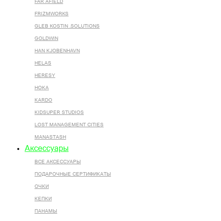
FAR AFIELD
FRIZMWORKS
GLEB KOSTIN .SOLUTIONS
GOLDWIN
HAN KJOBENHAVN
HELAS
HERESY
HOKA
KARDO
KIDSUPER STUDIOS
LOST MANAGEMENT CITIES
MANASTASH
Аксессуары
ВСЕ AКСЕССУАРЫ
ПОДАРОЧНЫЕ СЕРТИФИКАТЫ
ОЧКИ
КЕПКИ
ПАНАМЫ