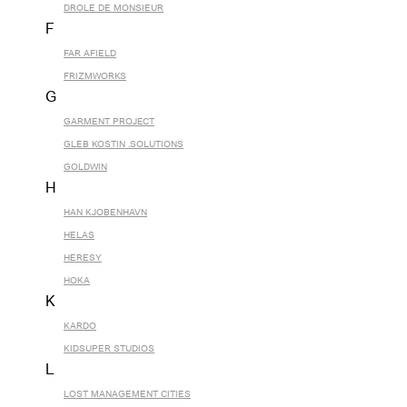
DROLE DE MONSIEUR
F
FAR AFIELD
FRIZMWORKS
G
GARMENT PROJECT
GLEB KOSTIN .SOLUTIONS
GOLDWIN
H
HAN KJOBENHAVN
HELAS
HERESY
HOKA
K
KARDO
KIDSUPER STUDIOS
L
LOST MANAGEMENT CITIES