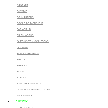
CASTART
DIEMME
DR. MARTENS
DROLE DE MONSIEUR
FAR AFIELD
FRIZMWORKS
GLEB KOSTIN .SOLUTIONS
GOLDWIN
HAN KJOBENHAVN
HELAS
HERESY
HOKA
KARDO
KIDSUPER STUDIOS
LOST MANAGEMENT CITIES
MANASTASH
Женское
ВСЯ ОДЕЖДА