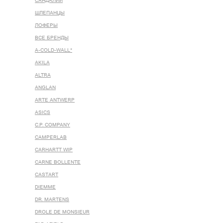
САНДАЛИИ
ШЛЕПАНЦЫ
ЛОФЕРЫ
ВСЕ БРЕНДЫ
A-COLD-WALL*
AKILA
ALTRA
ANGLAN
ARTE ANTWERP
ASICS
C.P. COMPANY
CAMPERLAB
CARHARTT WIP
CARNE BOLLENTE
CASTART
DIEMME
DR. MARTENS
DROLE DE MONSIEUR