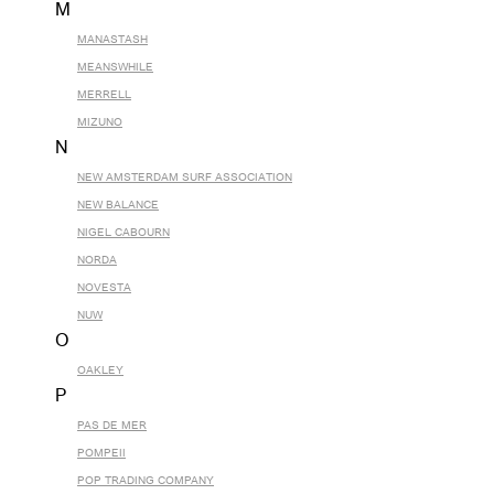
M
MANASTASH
MEANSWHILE
MERRELL
MIZUNO
N
NEW AMSTERDAM SURF ASSOCIATION
NEW BALANCE
NIGEL CABOURN
NORDA
NOVESTA
NUW
O
OAKLEY
P
PAS DE MER
POMPEII
POP TRADING COMPANY