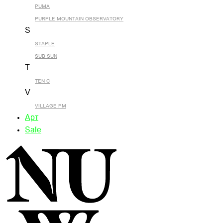
PUMA
PURPLE MOUNTAIN OBSERVATORY
S
STAPLE
SUB SUN
T
TEN C
V
VILLAGE PM
Арт
Sale