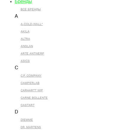
Бренды
ВСЕ БРЕНДЫ
A
A-COLD-WALL*
AKILA
ALTRA
ANGLAN
ARTE ANTWERP
ASICS
C
C.P. COMPANY
CAMPERLAB
CARHARTT WIP
CARNE BOLLENTE
CASTART
D
DIEMME
DR. MARTENS