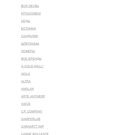
ВСЯ ОБУВЬ
КРОССОВКИ
КЕДЫ
БОТИНКИ
САНДАЛИИ
ШЛЕПАНЦЫ
ЛОФЕРЫ
ВСЕ БРЕНДЫ
A-COLD-WALL*
AKILA
ALTRA
ANGLAN
ARTE ANTWERP
ASICS
C.P. COMPANY
CAMPERLAB
CARHARTT WIP
CARNE BOLLENTE