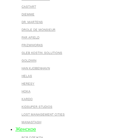
CASTART
DIEMME
DR. MARTENS
DROLE DE MONSIEUR
FAR AFIELD
FRIZMWORKS
GLEB KOSTIN .SOLUTIONS
GOLDWIN
HAN KJOBENHAVN
HELAS
HERESY
HOKA
KARDO
KIDSUPER STUDIOS
LOST MANAGEMENT CITIES
MANASTASH
Женское
ВСЯ ОДЕЖДА