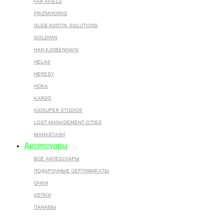
FAR AFIELD
FRIZMWORKS
GLEB KOSTIN .SOLUTIONS
GOLDWIN
HAN KJOBENHAVN
HELAS
HERESY
HOKA
KARDO
KIDSUPER STUDIOS
LOST MANAGEMENT CITIES
MANASTASH
Аксессуары
ВСЕ AКСЕССУАРЫ
ПОДАРОЧНЫЕ СЕРТИФИКАТЫ
ОЧКИ
КЕПКИ
ПАНАМЫ