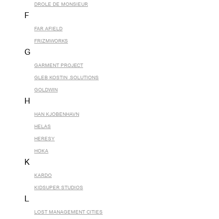
DROLE DE MONSIEUR
F
FAR AFIELD
FRIZMWORKS
G
GARMENT PROJECT
GLEB KOSTIN .SOLUTIONS
GOLDWIN
H
HAN KJOBENHAVN
HELAS
HERESY
HOKA
K
KARDO
KIDSUPER STUDIOS
L
LOST MANAGEMENT CITIES