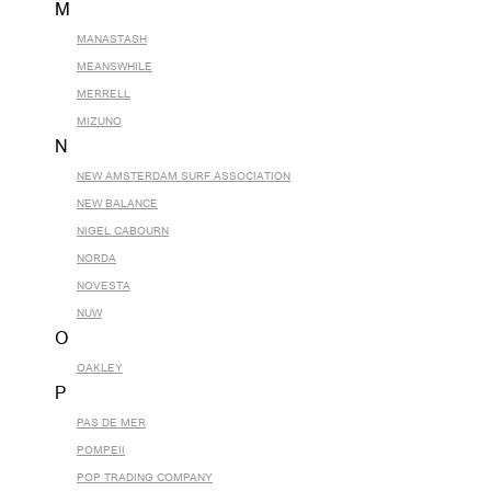
M
MANASTASH
MEANSWHILE
MERRELL
MIZUNO
N
NEW AMSTERDAM SURF ASSOCIATION
NEW BALANCE
NIGEL CABOURN
NORDA
NOVESTA
NUW
O
OAKLEY
P
PAS DE MER
POMPEII
POP TRADING COMPANY