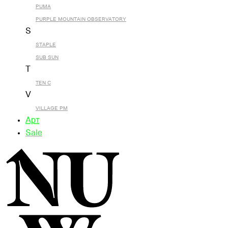
PUMA
PURPLE MOUNTAIN OBSERVATORY
S
STAPLE
SUB SUN
T
TEN C
V
VILLAGE PM
Арт
Sale