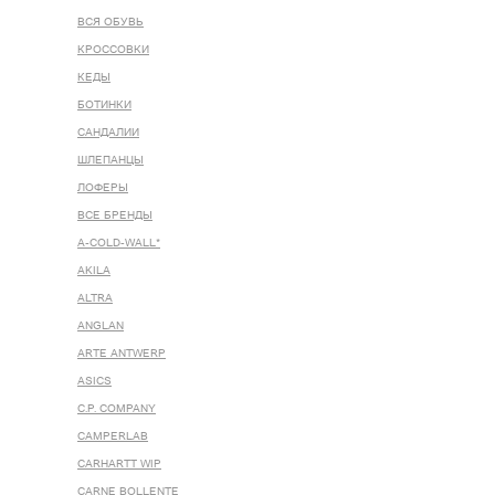
ВСЯ ОБУВЬ
КРОССОВКИ
КЕДЫ
БОТИНКИ
САНДАЛИИ
ШЛЕПАНЦЫ
ЛОФЕРЫ
ВСЕ БРЕНДЫ
A-COLD-WALL*
AKILA
ALTRA
ANGLAN
ARTE ANTWERP
ASICS
C.P. COMPANY
CAMPERLAB
CARHARTT WIP
CARNE BOLLENTE