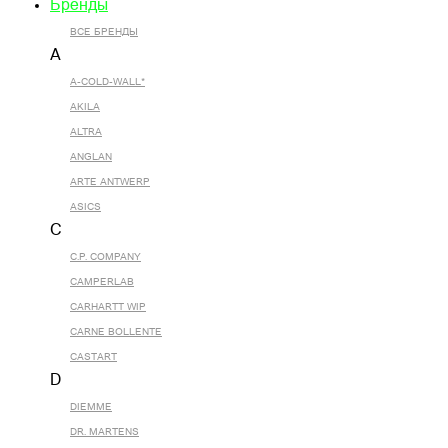
Бренды
ВСЕ БРЕНДЫ
A
A-COLD-WALL*
AKILA
ALTRA
ANGLAN
ARTE ANTWERP
ASICS
C
C.P. COMPANY
CAMPERLAB
CARHARTT WIP
CARNE BOLLENTE
CASTART
D
DIEMME
DR. MARTENS