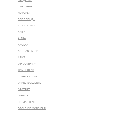
САНДАЛИИ
ШЛЕПАНЦЫ
ЛОФЕРЫ
ВСЕ БРЕНДЫ
A-COLD-WALL*
AKILA
ALTRA
ANGLAN
ARTE ANTWERP
ASICS
C.P. COMPANY
CAMPERLAB
CARHARTT WIP
CARNE BOLLENTE
CASTART
DIEMME
DR. MARTENS
DROLE DE MONSIEUR