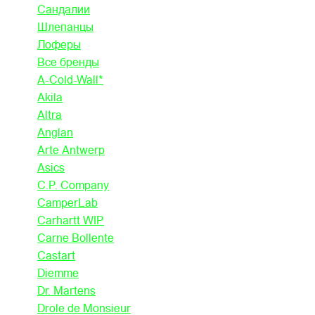
Сандалии
Шлепанцы
Лоферы
Все бренды
A-Cold-Wall*
Akila
Altra
Anglan
Arte Antwerp
Asics
C.P. Company
CamperLab
Carhartt WIP
Carne Bollente
Castart
Diemme
Dr. Martens
Drole de Monsieur