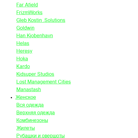
Far Afield
FrizmWorks
Gleb Kostin .Solutions
Goldwin
Han Kjobenhavn
Helas
Heresy
Hoka
Kardo
Kidsuper Studios
Lost Management Cities
Manastash
Женское
Вся одежда
Верхняя одежда
Комбинезоны
Жилеты
Рубашки и овершоты