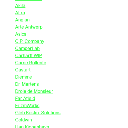
Akila
Altra
Anglan
Arte Antwerp
Asics
C.P. Company
CamperLab
Carhartt WIP
Carne Bollente
Castart
Diemme
Dr. Martens
Drole de Monsieur
Far Afield
FrizmWorks
Gleb Kostin .Solutions
Goldwin
Han Kjobenhavn