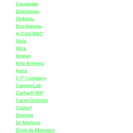
Сандалии
Шлепанцы
Лоферы
Все бренды
A-Cold-Wall*
Akila
Altra
Anglan
Arte Antwerp
Asics
C.P. Company
CamperLab
Carhartt WIP
Carne Bollente
Castart
Diemme
Dr. Martens
Drole de Monsieur