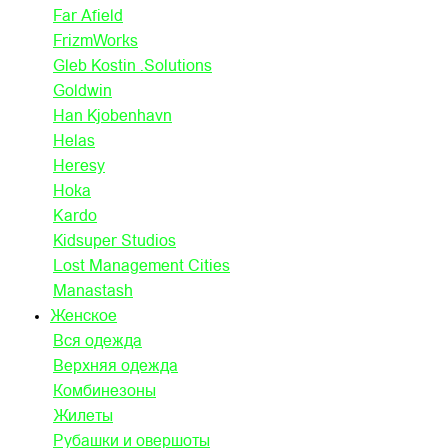
Far Afield
FrizmWorks
Gleb Kostin .Solutions
Goldwin
Han Kjobenhavn
Helas
Heresy
Hoka
Kardo
Kidsuper Studios
Lost Management Cities
Manastash
Женское
Вся одежда
Верхняя одежда
Комбинезоны
Жилеты
Рубашки и овершоты