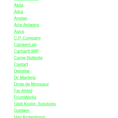
Akila
Altra
Anglan
Arte Antwerp
Asics
C.P. Company
CamperLab
Carhartt WIP
Carne Bollente
Castart
Diemme
Dr. Martens
Drole de Monsieur
Far Afield
FrizmWorks
Gleb Kostin .Solutions
Goldwin
Han Kjobenhavn