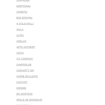
САНДАЛИИ
ШЛЕПАНЦЫ
ЛОФЕРЫ
ВСЕ БРЕНДЫ
A-COLD-WALL*
AKILA
ALTRA
ANGLAN
ARTE ANTWERP
ASICS
C.P. COMPANY
CAMPERLAB
CARHARTT WIP
CARNE BOLLENTE
CASTART
DIEMME
DR. MARTENS
DROLE DE MONSIEUR