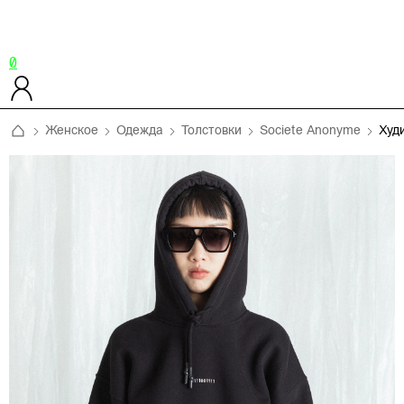
0
Женское
Одежда
Толстовки
Societe Anonyme
Худ