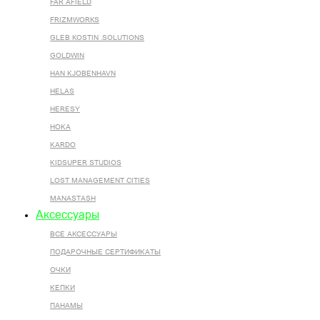
FAR AFIELD
FRIZMWORKS
GLEB KOSTIN .SOLUTIONS
GOLDWIN
HAN KJOBENHAVN
HELAS
HERESY
HOKA
KARDO
KIDSUPER STUDIOS
LOST MANAGEMENT CITIES
MANASTASH
Аксессуары
ВСЕ AКСЕССУАРЫ
ПОДАРОЧНЫЕ СЕРТИФИКАТЫ
ОЧКИ
КЕПКИ
ПАНАМЫ