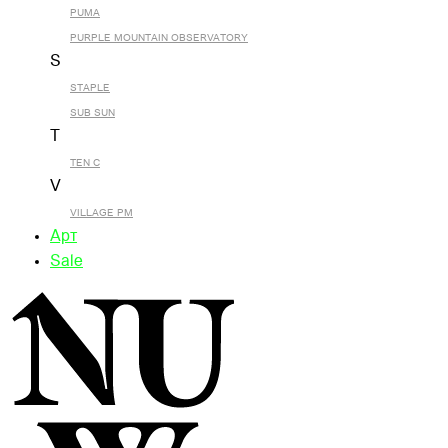
PUMA
PURPLE MOUNTAIN OBSERVATORY
S
STAPLE
SUB SUN
T
TEN C
V
VILLAGE PM
Арт
Sale