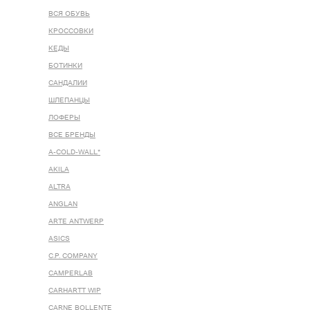
ВСЯ ОБУВЬ
КРОССОВКИ
КЕДЫ
БОТИНКИ
САНДАЛИИ
ШЛЕПАНЦЫ
ЛОФЕРЫ
ВСЕ БРЕНДЫ
A-COLD-WALL*
AKILA
ALTRA
ANGLAN
ARTE ANTWERP
ASICS
C.P. COMPANY
CAMPERLAB
CARHARTT WIP
CARNE BOLLENTE