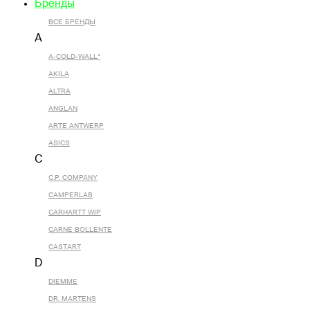
Бренды
ВСЕ БРЕНДЫ
A
A-COLD-WALL*
AKILA
ALTRA
ANGLAN
ARTE ANTWERP
ASICS
C
C.P. COMPANY
CAMPERLAB
CARHARTT WIP
CARNE BOLLENTE
CASTART
D
DIEMME
DR. MARTENS