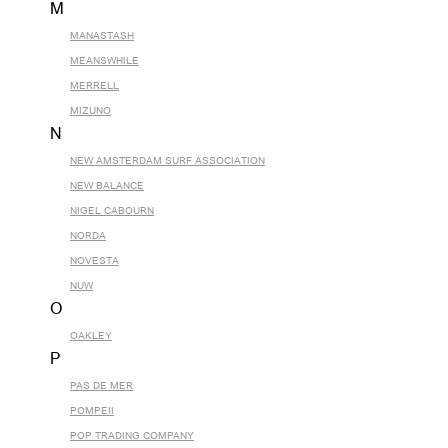
M
MANASTASH
MEANSWHILE
MERRELL
MIZUNO
N
NEW AMSTERDAM SURF ASSOCIATION
NEW BALANCE
NIGEL CABOURN
NORDA
NOVESTA
NUW
O
OAKLEY
P
PAS DE MER
POMPEII
POP TRADING COMPANY