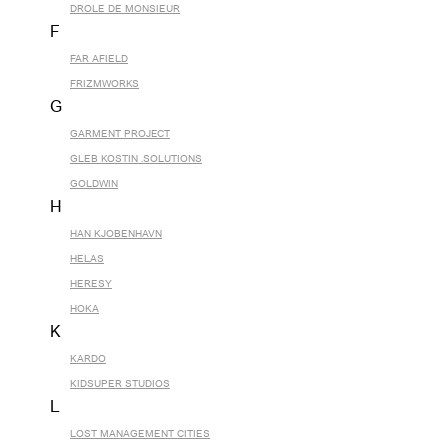
DROLE DE MONSIEUR
F
FAR AFIELD
FRIZMWORKS
G
GARMENT PROJECT
GLEB KOSTIN .SOLUTIONS
GOLDWIN
H
HAN KJOBENHAVN
HELAS
HERESY
HOKA
K
KARDO
KIDSUPER STUDIOS
L
LOST MANAGEMENT CITIES