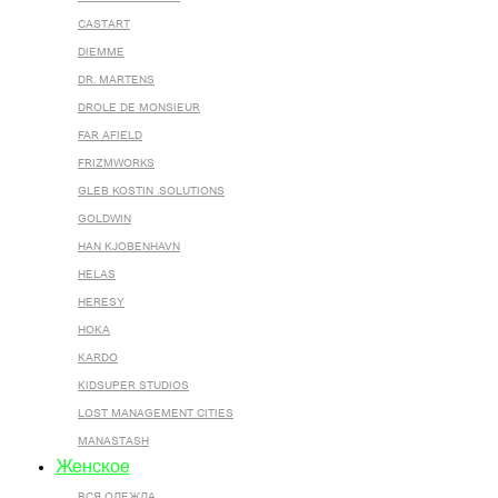
CASTART
DIEMME
DR. MARTENS
DROLE DE MONSIEUR
FAR AFIELD
FRIZMWORKS
GLEB KOSTIN .SOLUTIONS
GOLDWIN
HAN KJOBENHAVN
HELAS
HERESY
HOKA
KARDO
KIDSUPER STUDIOS
LOST MANAGEMENT CITIES
MANASTASH
Женское
ВСЯ ОДЕЖДА