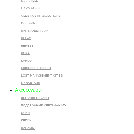
FAR AFIELD
FRIZMWORKS
GLEB KOSTIN .SOLUTIONS
GOLDWIN
HAN KJOBENHAVN
HELAS
HERESY
HOKA
KARDO
KIDSUPER STUDIOS
LOST MANAGEMENT CITIES
MANASTASH
Аксессуары
ВСЕ AКСЕССУАРЫ
ПОДАРОЧНЫЕ СЕРТИФИКАТЫ
ОЧКИ
КЕПКИ
ПАНАМЫ