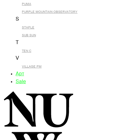
PUMA
PURPLE MOUNTAIN OBSERVATORY
S
STAPLE
SUB SUN
T
TEN C
V
VILLAGE PM
Арт
Sale