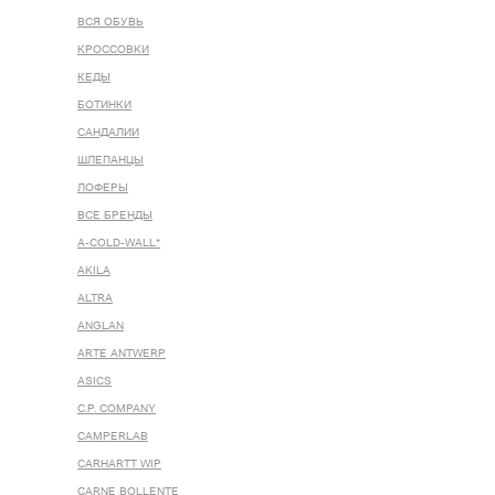
ВСЯ ОБУВЬ
КРОССОВКИ
КЕДЫ
БОТИНКИ
САНДАЛИИ
ШЛЕПАНЦЫ
ЛОФЕРЫ
ВСЕ БРЕНДЫ
A-COLD-WALL*
AKILA
ALTRA
ANGLAN
ARTE ANTWERP
ASICS
C.P. COMPANY
CAMPERLAB
CARHARTT WIP
CARNE BOLLENTE