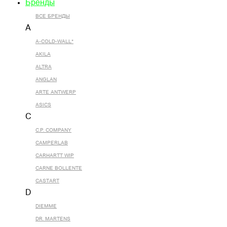
Бренды
ВСЕ БРЕНДЫ
A
A-COLD-WALL*
AKILA
ALTRA
ANGLAN
ARTE ANTWERP
ASICS
C
C.P. COMPANY
CAMPERLAB
CARHARTT WIP
CARNE BOLLENTE
CASTART
D
DIEMME
DR. MARTENS