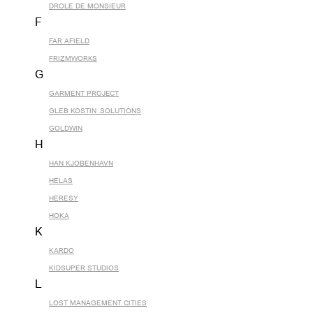
DROLE DE MONSIEUR
F
FAR AFIELD
FRIZMWORKS
G
GARMENT PROJECT
GLEB KOSTIN .SOLUTIONS
GOLDWIN
H
HAN KJOBENHAVN
HELAS
HERESY
HOKA
K
KARDO
KIDSUPER STUDIOS
L
LOST MANAGEMENT CITIES