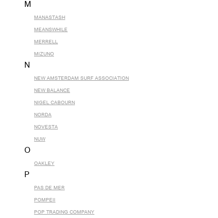
M
MANASTASH
MEANSWHILE
MERRELL
MIZUNO
N
NEW AMSTERDAM SURF ASSOCIATION
NEW BALANCE
NIGEL CABOURN
NORDA
NOVESTA
NUW
O
OAKLEY
P
PAS DE MER
POMPEII
POP TRADING COMPANY