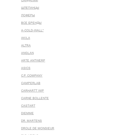
САНДАЛИИ
ШЛЕПАНЦЫ
ЛОФЕРЫ
ВСЕ БРЕНДЫ
A-COLD-WALL*
AKILA
ALTRA
ANGLAN
ARTE ANTWERP
ASICS
C.P. COMPANY
CAMPERLAB
CARHARTT WIP
CARNE BOLLENTE
CASTART
DIEMME
DR. MARTENS
DROLE DE MONSIEUR