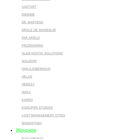
CASTART
DIEMME
DR. MARTENS
DROLE DE MONSIEUR
FAR AFIELD
FRIZMWORKS
GLEB KOSTIN .SOLUTIONS
GOLDWIN
HAN KJOBENHAVN
HELAS
HERESY
HOKA
KARDO
KIDSUPER STUDIOS
LOST MANAGEMENT CITIES
MANASTASH
Женское
ВСЯ ОДЕЖДА