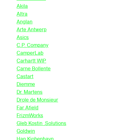
Akila
Altra
Anglan
Arte Antwerp
Asics
C.P. Company
CamperLab
Carhartt WIP
Carne Bollente
Castart
Diemme
Dr. Martens
Drole de Monsieur
Far Afield
FrizmWorks
Gleb Kostin .Solutions
Goldwin
Han Kjobenhavn