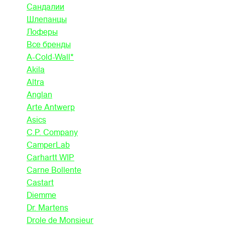
Сандалии
Шлепанцы
Лоферы
Все бренды
A-Cold-Wall*
Akila
Altra
Anglan
Arte Antwerp
Asics
C.P. Company
CamperLab
Carhartt WIP
Carne Bollente
Castart
Diemme
Dr. Martens
Drole de Monsieur