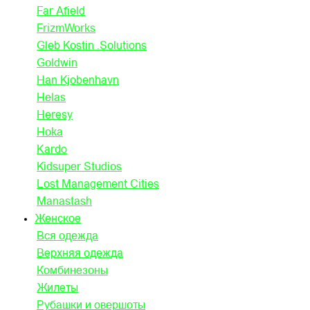
Far Afield
FrizmWorks
Gleb Kostin .Solutions
Goldwin
Han Kjobenhavn
Helas
Heresy
Hoka
Kardo
Kidsuper Studios
Lost Management Cities
Manastash
Женское
Вся одежда
Верхняя одежда
Комбинезоны
Жилеты
Рубашки и овершоты