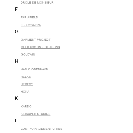
DROLE DE MONSIEUR
F
FAR AFIELD
FRIZMWORKS
G
GARMENT PROJECT
GLEB KOSTIN .SOLUTIONS
GOLDWIN
H
HAN KJOBENHAVN
HELAS
HERESY
HOKA
K
KARDO
KIDSUPER STUDIOS
L
LOST MANAGEMENT CITIES