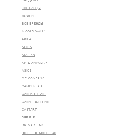
САНДАЛИИ
ШЛЕПАНЦЫ
ЛОФЕРЫ
ВСЕ БРЕНДЫ
A-COLD-WALL*
AKILA
ALTRA
ANGLAN
ARTE ANTWERP
ASICS
C.P. COMPANY
CAMPERLAB
CARHARTT WIP
CARNE BOLLENTE
CASTART
DIEMME
DR. MARTENS
DROLE DE MONSIEUR