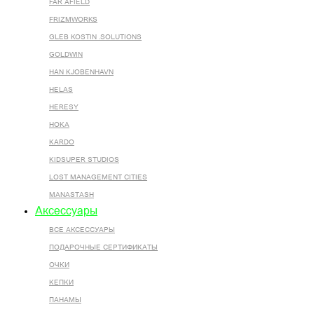
FAR AFIELD
FRIZMWORKS
GLEB KOSTIN .SOLUTIONS
GOLDWIN
HAN KJOBENHAVN
HELAS
HERESY
HOKA
KARDO
KIDSUPER STUDIOS
LOST MANAGEMENT CITIES
MANASTASH
Аксессуары
ВСЕ AКСЕССУАРЫ
ПОДАРОЧНЫЕ СЕРТИФИКАТЫ
ОЧКИ
КЕПКИ
ПАНАМЫ