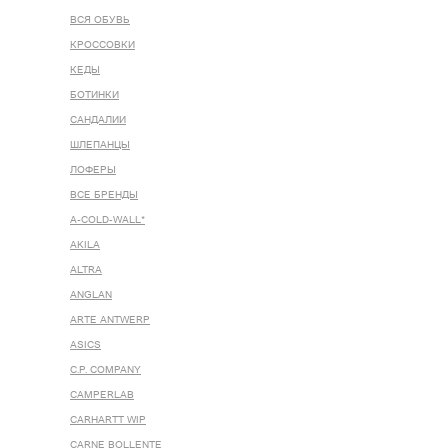
ВСЯ ОБУВЬ
КРОССОВКИ
КЕДЫ
БОТИНКИ
САНДАЛИИ
ШЛЕПАНЦЫ
ЛОФЕРЫ
ВСЕ БРЕНДЫ
A-COLD-WALL*
AKILA
ALTRA
ANGLAN
ARTE ANTWERP
ASICS
C.P. COMPANY
CAMPERLAB
CARHARTT WIP
CARNE BOLLENTE