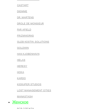
CASTART
DIEMME
DR. MARTENS
DROLE DE MONSIEUR
FAR AFIELD
FRIZMWORKS
GLEB KOSTIN .SOLUTIONS
GOLDWIN
HAN KJOBENHAVN
HELAS
HERESY
HOKA
KARDO
KIDSUPER STUDIOS
LOST MANAGEMENT CITIES
MANASTASH
Женское
ВСЯ ОДЕЖДА