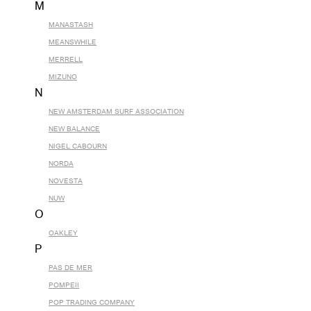
M
MANASTASH
MEANSWHILE
MERRELL
MIZUNO
N
NEW AMSTERDAM SURF ASSOCIATION
NEW BALANCE
NIGEL CABOURN
NORDA
NOVESTA
NUW
O
OAKLEY
P
PAS DE MER
POMPEII
POP TRADING COMPANY