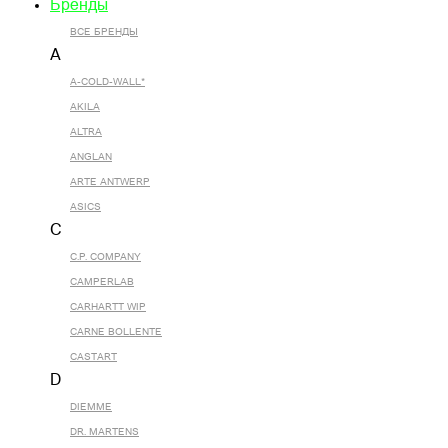
Бренды
ВСЕ БРЕНДЫ
A
A-COLD-WALL*
AKILA
ALTRA
ANGLAN
ARTE ANTWERP
ASICS
C
C.P. COMPANY
CAMPERLAB
CARHARTT WIP
CARNE BOLLENTE
CASTART
D
DIEMME
DR. MARTENS