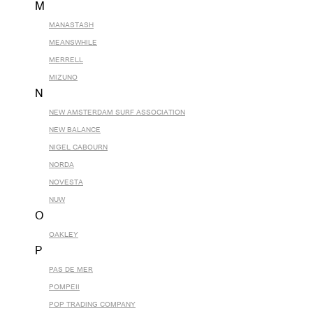
M
MANASTASH
MEANSWHILE
MERRELL
MIZUNO
N
NEW AMSTERDAM SURF ASSOCIATION
NEW BALANCE
NIGEL CABOURN
NORDA
NOVESTA
NUW
O
OAKLEY
P
PAS DE MER
POMPEII
POP TRADING COMPANY