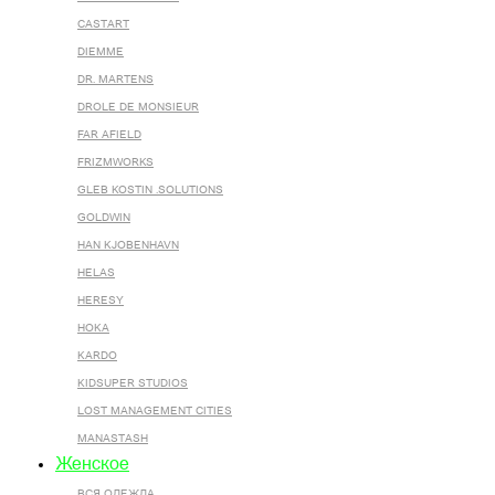
CASTART
DIEMME
DR. MARTENS
DROLE DE MONSIEUR
FAR AFIELD
FRIZMWORKS
GLEB KOSTIN .SOLUTIONS
GOLDWIN
HAN KJOBENHAVN
HELAS
HERESY
HOKA
KARDO
KIDSUPER STUDIOS
LOST MANAGEMENT CITIES
MANASTASH
Женское
ВСЯ ОДЕЖДА