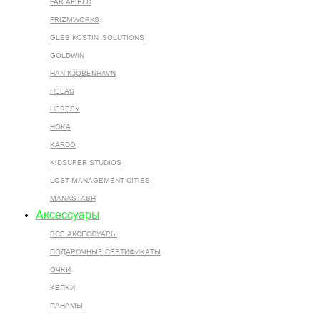
FAR AFIELD
FRIZMWORKS
GLEB KOSTIN .SOLUTIONS
GOLDWIN
HAN KJOBENHAVN
HELAS
HERESY
HOKA
KARDO
KIDSUPER STUDIOS
LOST MANAGEMENT CITIES
MANASTASH
Аксессуары
ВСЕ AКСЕССУАРЫ
ПОДАРОЧНЫЕ СЕРТИФИКАТЫ
ОЧКИ
КЕПКИ
ПАНАМЫ