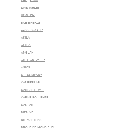
САНДАЛИИ
ШЛЕПАНЦЫ
ЛОФЕРЫ
ВСЕ БРЕНДЫ
A-COLD-WALL*
AKILA
ALTRA
ANGLAN
ARTE ANTWERP
ASICS
C.P. COMPANY
CAMPERLAB
CARHARTT WIP
CARNE BOLLENTE
CASTART
DIEMME
DR. MARTENS
DROLE DE MONSIEUR