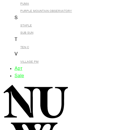
PUMA
PURPLE MOUNTAIN OBSERVATORY
S
STAPLE
SUB SUN
T
TEN C
V
VILLAGE PM
Арт
Sale