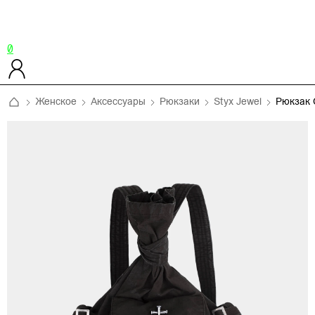
0
Женское
Аксессуары
Рюкзаки
Styx Jewel
Рюкзак