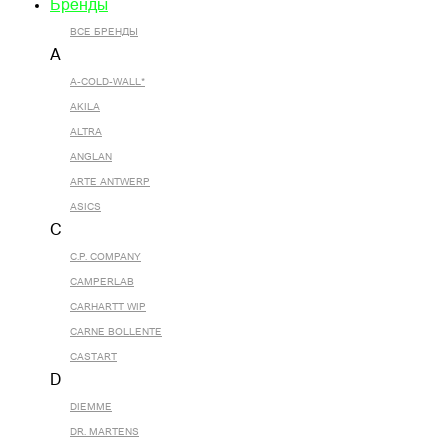
Бренды
ВСЕ БРЕНДЫ
A
A-COLD-WALL*
AKILA
ALTRA
ANGLAN
ARTE ANTWERP
ASICS
C
C.P. COMPANY
CAMPERLAB
CARHARTT WIP
CARNE BOLLENTE
CASTART
D
DIEMME
DR. MARTENS