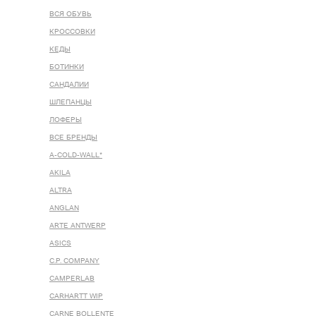
ВСЯ ОБУВЬ
КРОССОВКИ
КЕДЫ
БОТИНКИ
САНДАЛИИ
ШЛЕПАНЦЫ
ЛОФЕРЫ
ВСЕ БРЕНДЫ
A-COLD-WALL*
AKILA
ALTRA
ANGLAN
ARTE ANTWERP
ASICS
C.P. COMPANY
CAMPERLAB
CARHARTT WIP
CARNE BOLLENTE