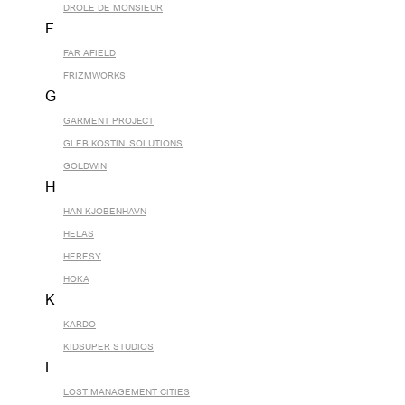
DROLE DE MONSIEUR
F
FAR AFIELD
FRIZMWORKS
G
GARMENT PROJECT
GLEB KOSTIN .SOLUTIONS
GOLDWIN
H
HAN KJOBENHAVN
HELAS
HERESY
HOKA
K
KARDO
KIDSUPER STUDIOS
L
LOST MANAGEMENT CITIES