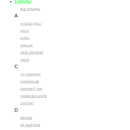
Бренды
ВСЕ БРЕНДЫ
A
A-COLD-WALL*
AKILA
ALTRA
ANGLAN
ARTE ANTWERP
ASICS
C
C.P. COMPANY
CAMPERLAB
CARHARTT WIP
CARNE BOLLENTE
CASTART
D
DIEMME
DR. MARTENS