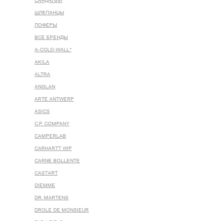
САНДАЛИИ
ШЛЕПАНЦЫ
ЛОФЕРЫ
ВСЕ БРЕНДЫ
A-COLD-WALL*
AKILA
ALTRA
ANGLAN
ARTE ANTWERP
ASICS
C.P. COMPANY
CAMPERLAB
CARHARTT WIP
CARNE BOLLENTE
CASTART
DIEMME
DR. MARTENS
DROLE DE MONSIEUR