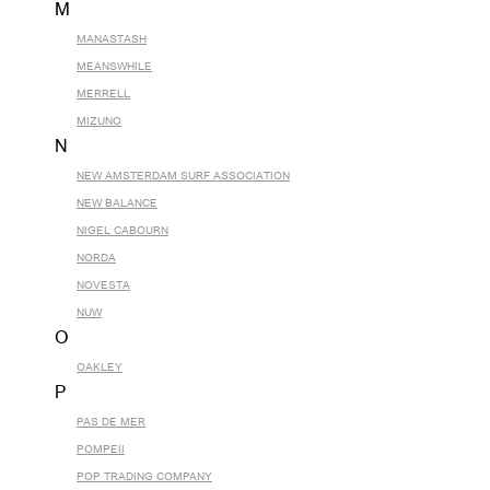
M
MANASTASH
MEANSWHILE
MERRELL
MIZUNO
N
NEW AMSTERDAM SURF ASSOCIATION
NEW BALANCE
NIGEL CABOURN
NORDA
NOVESTA
NUW
O
OAKLEY
P
PAS DE MER
POMPEII
POP TRADING COMPANY