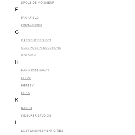
DROLE DE MONSIEUR
F
FAR AFIELD
FRIZMWORKS
G
GARMENT PROJECT
GLEB KOSTIN .SOLUTIONS
GOLDWIN
H
HAN KJOBENHAVN
HELAS
HERESY
HOKA
K
KARDO
KIDSUPER STUDIOS
L
LOST MANAGEMENT CITIES