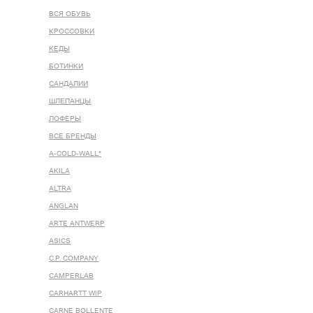
ВСЯ ОБУВЬ
КРОССОВКИ
КЕДЫ
БОТИНКИ
САНДАЛИИ
ШЛЕПАНЦЫ
ЛОФЕРЫ
ВСЕ БРЕНДЫ
A-COLD-WALL*
AKILA
ALTRA
ANGLAN
ARTE ANTWERP
ASICS
C.P. COMPANY
CAMPERLAB
CARHARTT WIP
CARNE BOLLENTE