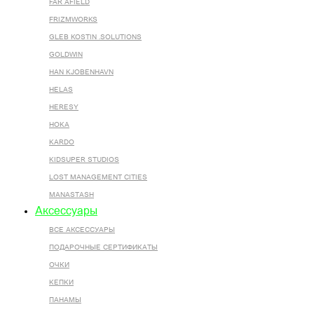
FAR AFIELD
FRIZMWORKS
GLEB KOSTIN .SOLUTIONS
GOLDWIN
HAN KJOBENHAVN
HELAS
HERESY
HOKA
KARDO
KIDSUPER STUDIOS
LOST MANAGEMENT CITIES
MANASTASH
Аксессуары
ВСЕ AКСЕССУАРЫ
ПОДАРОЧНЫЕ СЕРТИФИКАТЫ
ОЧКИ
КЕПКИ
ПАНАМЫ