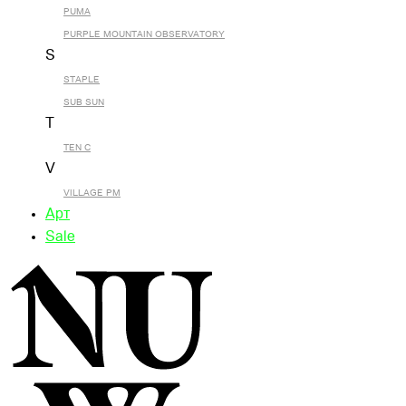
PUMA
PURPLE MOUNTAIN OBSERVATORY
S
STAPLE
SUB SUN
T
TEN C
V
VILLAGE PM
Арт
Sale