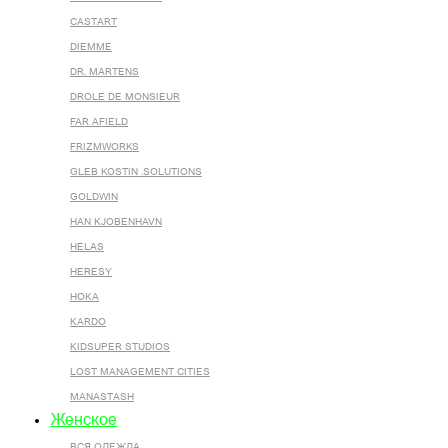
CASTART
DIEMME
DR. MARTENS
DROLE DE MONSIEUR
FAR AFIELD
FRIZMWORKS
GLEB KOSTIN .SOLUTIONS
GOLDWIN
HAN KJOBENHAVN
HELAS
HERESY
HOKA
KARDO
KIDSUPER STUDIOS
LOST MANAGEMENT CITIES
MANASTASH
Женское
ВСЯ ОДЕЖДА