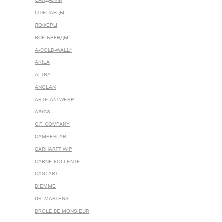
САНДАЛИИ
ШЛЕПАНЦЫ
ЛОФЕРЫ
ВСЕ БРЕНДЫ
A-COLD-WALL*
AKILA
ALTRA
ANGLAN
ARTE ANTWERP
ASICS
C.P. COMPANY
CAMPERLAB
CARHARTT WIP
CARNE BOLLENTE
CASTART
DIEMME
DR. MARTENS
DROLE DE MONSIEUR