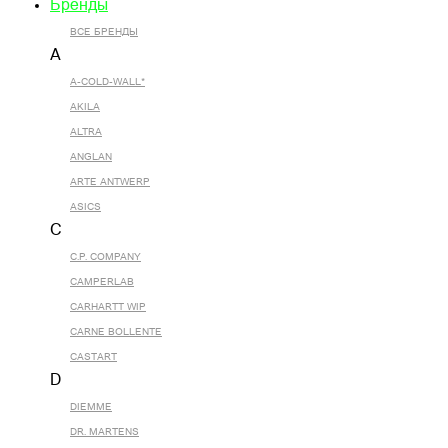
Бренды
ВСЕ БРЕНДЫ
A
A-COLD-WALL*
AKILA
ALTRA
ANGLAN
ARTE ANTWERP
ASICS
C
C.P. COMPANY
CAMPERLAB
CARHARTT WIP
CARNE BOLLENTE
CASTART
D
DIEMME
DR. MARTENS