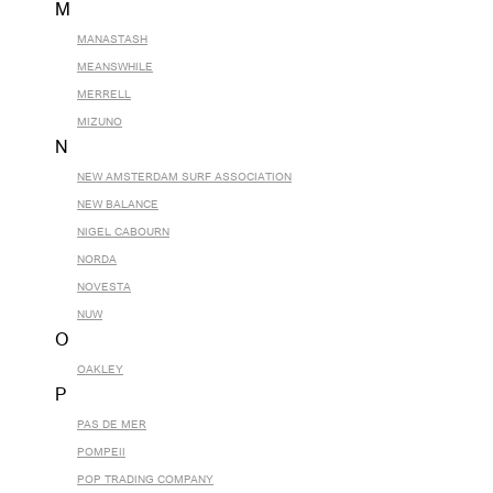
M
MANASTASH
MEANSWHILE
MERRELL
MIZUNO
N
NEW AMSTERDAM SURF ASSOCIATION
NEW BALANCE
NIGEL CABOURN
NORDA
NOVESTA
NUW
O
OAKLEY
P
PAS DE MER
POMPEII
POP TRADING COMPANY