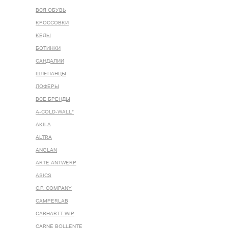
ВСЯ ОБУВЬ
КРОССОВКИ
КЕДЫ
БОТИНКИ
САНДАЛИИ
ШЛЕПАНЦЫ
ЛОФЕРЫ
ВСЕ БРЕНДЫ
A-COLD-WALL*
AKILA
ALTRA
ANGLAN
ARTE ANTWERP
ASICS
C.P. COMPANY
CAMPERLAB
CARHARTT WIP
CARNE BOLLENTE