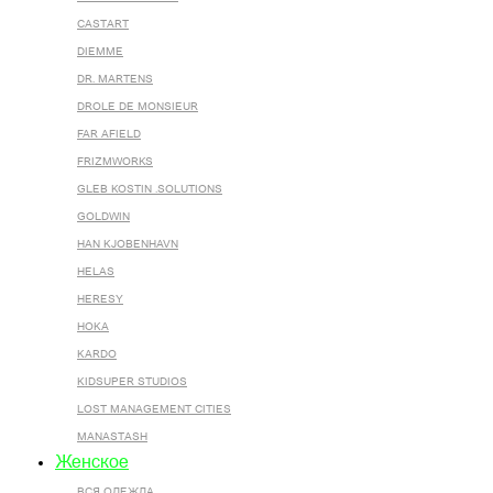
CASTART
DIEMME
DR. MARTENS
DROLE DE MONSIEUR
FAR AFIELD
FRIZMWORKS
GLEB KOSTIN .SOLUTIONS
GOLDWIN
HAN KJOBENHAVN
HELAS
HERESY
HOKA
KARDO
KIDSUPER STUDIOS
LOST MANAGEMENT CITIES
MANASTASH
Женское
ВСЯ ОДЕЖДА