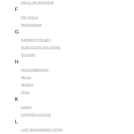
DROLE DE MONSIEUR
F
FAR AFIELD
FRIZMWORKS
G
GARMENT PROJECT
GLEB KOSTIN .SOLUTIONS
GOLDWIN
H
HAN KJOBENHAVN
HELAS
HERESY
HOKA
K
KARDO
KIDSUPER STUDIOS
L
LOST MANAGEMENT CITIES