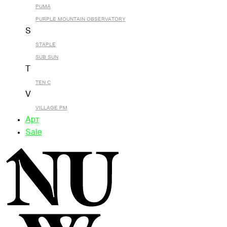
PUMA
PURPLE MOUNTAIN OBSERVATORY
S
STAPLE
SUB SUN
T
TEN C
V
VILLAGE PM
Арт
Sale