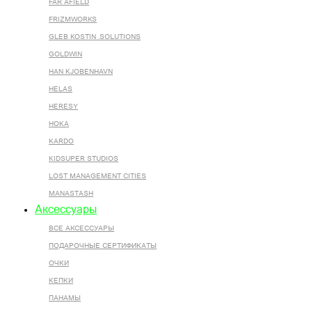
FAR AFIELD
FRIZMWORKS
GLEB KOSTIN .SOLUTIONS
GOLDWIN
HAN KJOBENHAVN
HELAS
HERESY
HOKA
KARDO
KIDSUPER STUDIOS
LOST MANAGEMENT CITIES
MANASTASH
Аксессуары
ВСЕ AКСЕССУАРЫ
ПОДАРОЧНЫЕ СЕРТИФИКАТЫ
ОЧКИ
КЕПКИ
ПАНАМЫ