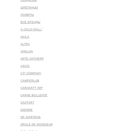
САНДАЛИИ
ШЛЕПАНЦЫ
ЛОФЕРЫ
ВСЕ БРЕНДЫ
A-COLD-WALL*
AKILA
ALTRA
ANGLAN
ARTE ANTWERP
ASICS
C.P. COMPANY
CAMPERLAB
CARHARTT WIP
CARNE BOLLENTE
CASTART
DIEMME
DR. MARTENS
DROLE DE MONSIEUR