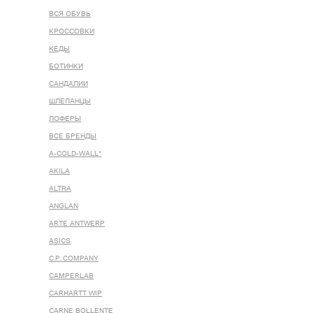
ВСЯ ОБУВЬ
КРОССОВКИ
КЕДЫ
БОТИНКИ
САНДАЛИИ
ШЛЕПАНЦЫ
ЛОФЕРЫ
ВСЕ БРЕНДЫ
A-COLD-WALL*
AKILA
ALTRA
ANGLAN
ARTE ANTWERP
ASICS
C.P. COMPANY
CAMPERLAB
CARHARTT WIP
CARNE BOLLENTE