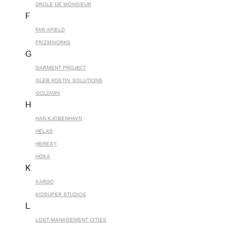
DROLE DE MONSIEUR
F
FAR AFIELD
FRIZMWORKS
G
GARMENT PROJECT
GLEB KOSTIN .SOLUTIONS
GOLDWIN
H
HAN KJOBENHAVN
HELAS
HERESY
HOKA
K
KARDO
KIDSUPER STUDIOS
L
LOST MANAGEMENT CITIES