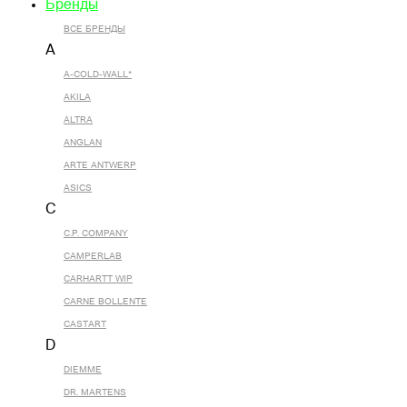
Бренды
ВСЕ БРЕНДЫ
A
A-COLD-WALL*
AKILA
ALTRA
ANGLAN
ARTE ANTWERP
ASICS
C
C.P. COMPANY
CAMPERLAB
CARHARTT WIP
CARNE BOLLENTE
CASTART
D
DIEMME
DR. MARTENS