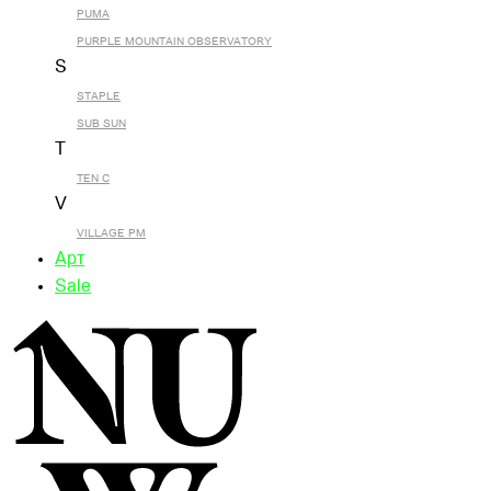
PUMA
PURPLE MOUNTAIN OBSERVATORY
S
STAPLE
SUB SUN
T
TEN C
V
VILLAGE PM
Арт
Sale