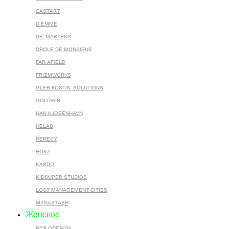
CASTART
DIEMME
DR. MARTENS
DROLE DE MONSIEUR
FAR AFIELD
FRIZMWORKS
GLEB KOSTIN .SOLUTIONS
GOLDWIN
HAN KJOBENHAVN
HELAS
HERESY
HOKA
KARDO
KIDSUPER STUDIOS
LOST MANAGEMENT CITIES
MANASTASH
Женское
ВСЯ ОДЕЖДА