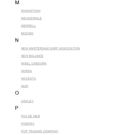
M
MANASTASH
MEANSWHILE
MERRELL
MIZUNO
N
NEW AMSTERDAM SURF ASSOCIATION
NEW BALANCE
NIGEL CABOURN
NORDA
NOVESTA
NUW
O
OAKLEY
P
PAS DE MER
POMPEII
POP TRADING COMPANY