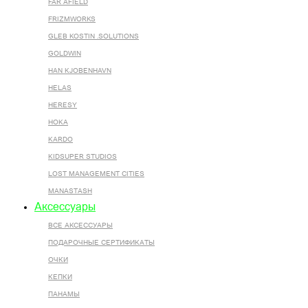
FAR AFIELD
FRIZMWORKS
GLEB KOSTIN .SOLUTIONS
GOLDWIN
HAN KJOBENHAVN
HELAS
HERESY
HOKA
KARDO
KIDSUPER STUDIOS
LOST MANAGEMENT CITIES
MANASTASH
Аксессуары
ВСЕ AКСЕССУАРЫ
ПОДАРОЧНЫЕ СЕРТИФИКАТЫ
ОЧКИ
КЕПКИ
ПАНАМЫ