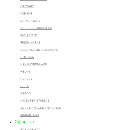
CASTART
DIEMME
DR. MARTENS
DROLE DE MONSIEUR
FAR AFIELD
FRIZMWORKS
GLEB KOSTIN .SOLUTIONS
GOLDWIN
HAN KJOBENHAVN
HELAS
HERESY
HOKA
KARDO
KIDSUPER STUDIOS
LOST MANAGEMENT CITIES
MANASTASH
Женское
ВСЯ ОДЕЖДА