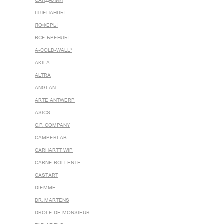
САНДАЛИИ
ШЛЕПАНЦЫ
ЛОФЕРЫ
ВСЕ БРЕНДЫ
A-COLD-WALL*
AKILA
ALTRA
ANGLAN
ARTE ANTWERP
ASICS
C.P. COMPANY
CAMPERLAB
CARHARTT WIP
CARNE BOLLENTE
CASTART
DIEMME
DR. MARTENS
DROLE DE MONSIEUR