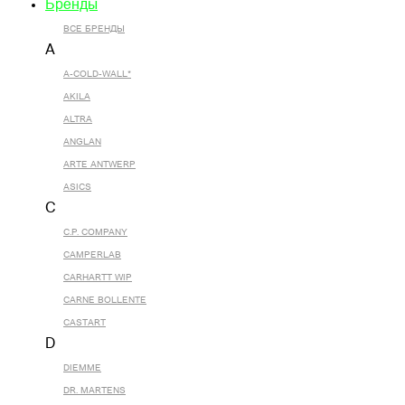
Бренды
ВСЕ БРЕНДЫ
A
A-COLD-WALL*
AKILA
ALTRA
ANGLAN
ARTE ANTWERP
ASICS
C
C.P. COMPANY
CAMPERLAB
CARHARTT WIP
CARNE BOLLENTE
CASTART
D
DIEMME
DR. MARTENS