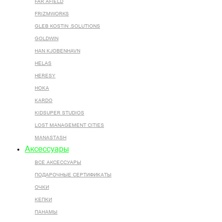
FAR AFIELD
FRIZMWORKS
GLEB KOSTIN .SOLUTIONS
GOLDWIN
HAN KJOBENHAVN
HELAS
HERESY
HOKA
KARDO
KIDSUPER STUDIOS
LOST MANAGEMENT CITIES
MANASTASH
Аксессуары
ВСЕ AКСЕССУАРЫ
ПОДАРОЧНЫЕ СЕРТИФИКАТЫ
ОЧКИ
КЕПКИ
ПАНАМЫ