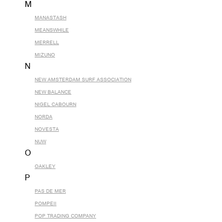
M
MANASTASH
MEANSWHILE
MERRELL
MIZUNO
N
NEW AMSTERDAM SURF ASSOCIATION
NEW BALANCE
NIGEL CABOURN
NORDA
NOVESTA
NUW
O
OAKLEY
P
PAS DE MER
POMPEII
POP TRADING COMPANY