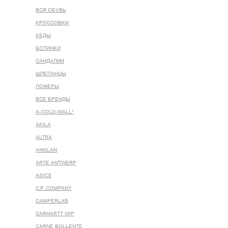
ВСЯ ОБУВЬ
КРОССОВКИ
КЕДЫ
БОТИНКИ
САНДАЛИИ
ШЛЕПАНЦЫ
ЛОФЕРЫ
ВСЕ БРЕНДЫ
A-COLD-WALL*
AKILA
ALTRA
ANGLAN
ARTE ANTWERP
ASICS
C.P. COMPANY
CAMPERLAB
CARHARTT WIP
CARNE BOLLENTE