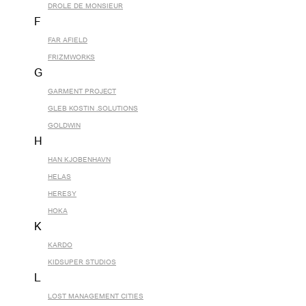
DROLE DE MONSIEUR
F
FAR AFIELD
FRIZMWORKS
G
GARMENT PROJECT
GLEB KOSTIN .SOLUTIONS
GOLDWIN
H
HAN KJOBENHAVN
HELAS
HERESY
HOKA
K
KARDO
KIDSUPER STUDIOS
L
LOST MANAGEMENT CITIES