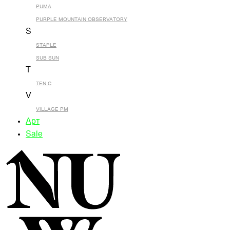
PUMA
PURPLE MOUNTAIN OBSERVATORY
S
STAPLE
SUB SUN
T
TEN C
V
VILLAGE PM
Арт
Sale