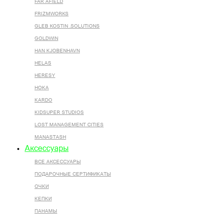
FAR AFIELD
FRIZMWORKS
GLEB KOSTIN .SOLUTIONS
GOLDWIN
HAN KJOBENHAVN
HELAS
HERESY
HOKA
KARDO
KIDSUPER STUDIOS
LOST MANAGEMENT CITIES
MANASTASH
Аксессуары
ВСЕ AКСЕССУАРЫ
ПОДАРОЧНЫЕ СЕРТИФИКАТЫ
ОЧКИ
КЕПКИ
ПАНАМЫ