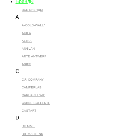
Бренды
ВСЕ БРЕНДЫ
A
A-COLD-WALL*
AKILA
ALTRA
ANGLAN
ARTE ANTWERP
ASICS
C
C.P. COMPANY
CAMPERLAB
CARHARTT WIP
CARNE BOLLENTE
CASTART
D
DIEMME
DR. MARTENS