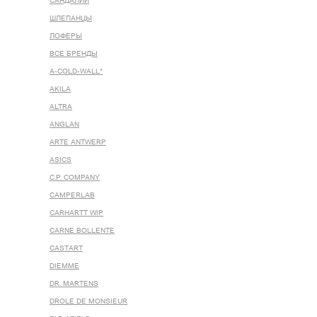
САНДАЛИИ
ШЛЕПАНЦЫ
ЛОФЕРЫ
ВСЕ БРЕНДЫ
A-COLD-WALL*
AKILA
ALTRA
ANGLAN
ARTE ANTWERP
ASICS
C.P. COMPANY
CAMPERLAB
CARHARTT WIP
CARNE BOLLENTE
CASTART
DIEMME
DR. MARTENS
DROLE DE MONSIEUR