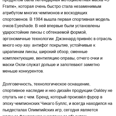
продуктом была легендарная мотоциклетная маска «О
Frame», которая очень быстро стала незаменимым
атрибутом многих чемпионов и восходящих
спортсменов. В 1984 вышла первая спортивная модель
очков Eyeshade. В ней впервые были установлены
ударостойкие линзы с обтекаемой формой,
эргономичные технологии. Джэннард привнёс в отрасль
много ноу-хау: антифог покрытие, устойчивые к
царапинам линзы, широкий обзор, сменные
комплектующие, вентиляцию оправы, отчего очки и
маски Окли служат дольше и запотевают заметно
меньше конкурентов.
Долговечность, технологическое оснащение,
спортивное наследие и нео-дизайн продукции Oakley не
спутать ни с чем. Бренд, который произвёл фурор в
эпоху чемпионских Чикаго Буллс, и всегда находился на
пьедесталах Олимпийских игр, сегодня является