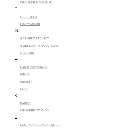
DROLE DE MONSIEUR
F
FAR AFIELD
FRIZMWORKS
G
GARMENT PROJECT
GLEB KOSTIN .SOLUTIONS
GOLDWIN
H
HAN KJOBENHAVN
HELAS
HERESY
HOKA
K
KARDO
KIDSUPER STUDIOS
L
LOST MANAGEMENT CITIES