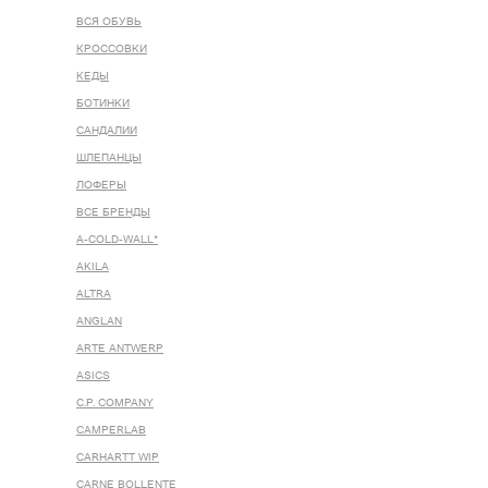
ВСЯ ОБУВЬ
КРОССОВКИ
КЕДЫ
БОТИНКИ
САНДАЛИИ
ШЛЕПАНЦЫ
ЛОФЕРЫ
ВСЕ БРЕНДЫ
A-COLD-WALL*
AKILA
ALTRA
ANGLAN
ARTE ANTWERP
ASICS
C.P. COMPANY
CAMPERLAB
CARHARTT WIP
CARNE BOLLENTE