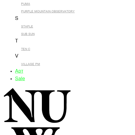
PUMA
PURPLE MOUNTAIN OBSERVATORY
S
STAPLE
SUB SUN
T
TEN C
V
VILLAGE PM
Арт
Sale