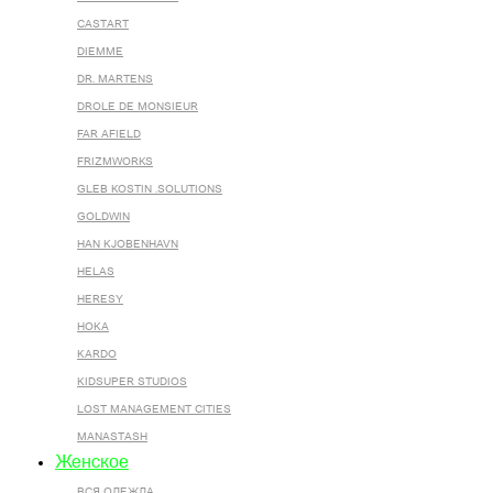
CASTART
DIEMME
DR. MARTENS
DROLE DE MONSIEUR
FAR AFIELD
FRIZMWORKS
GLEB KOSTIN .SOLUTIONS
GOLDWIN
HAN KJOBENHAVN
HELAS
HERESY
HOKA
KARDO
KIDSUPER STUDIOS
LOST MANAGEMENT CITIES
MANASTASH
Женское
ВСЯ ОДЕЖДА