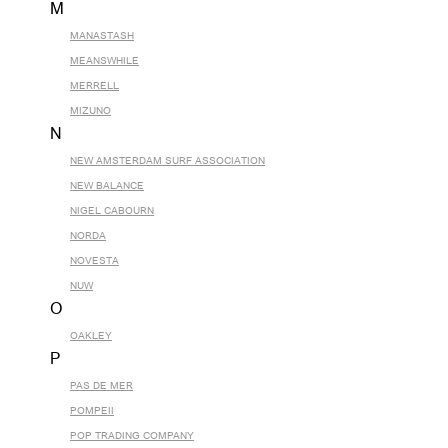
M
MANASTASH
MEANSWHILE
MERRELL
MIZUNO
N
NEW AMSTERDAM SURF ASSOCIATION
NEW BALANCE
NIGEL CABOURN
NORDA
NOVESTA
NUW
O
OAKLEY
P
PAS DE MER
POMPEII
POP TRADING COMPANY