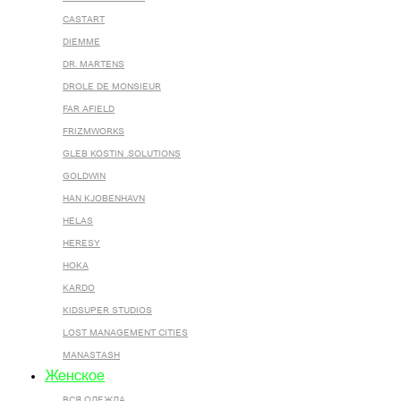
CASTART
DIEMME
DR. MARTENS
DROLE DE MONSIEUR
FAR AFIELD
FRIZMWORKS
GLEB KOSTIN .SOLUTIONS
GOLDWIN
HAN KJOBENHAVN
HELAS
HERESY
HOKA
KARDO
KIDSUPER STUDIOS
LOST MANAGEMENT CITIES
MANASTASH
Женское
ВСЯ ОДЕЖДА