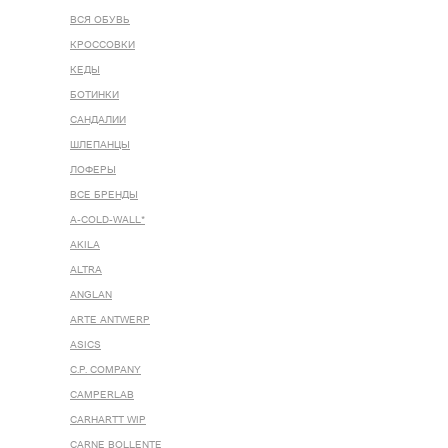
ВСЯ ОБУВЬ
КРОССОВКИ
КЕДЫ
БОТИНКИ
САНДАЛИИ
ШЛЕПАНЦЫ
ЛОФЕРЫ
ВСЕ БРЕНДЫ
A-COLD-WALL*
AKILA
ALTRA
ANGLAN
ARTE ANTWERP
ASICS
C.P. COMPANY
CAMPERLAB
CARHARTT WIP
CARNE BOLLENTE