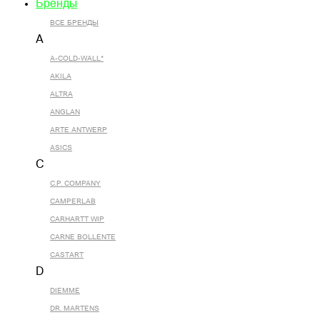
Бренды
ВСЕ БРЕНДЫ
A
A-COLD-WALL*
AKILA
ALTRA
ANGLAN
ARTE ANTWERP
ASICS
C
C.P. COMPANY
CAMPERLAB
CARHARTT WIP
CARNE BOLLENTE
CASTART
D
DIEMME
DR. MARTENS