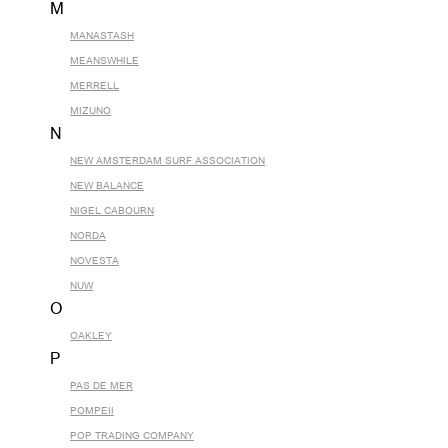
M
MANASTASH
MEANSWHILE
MERRELL
MIZUNO
N
NEW AMSTERDAM SURF ASSOCIATION
NEW BALANCE
NIGEL CABOURN
NORDA
NOVESTA
NUW
O
OAKLEY
P
PAS DE MER
POMPEII
POP TRADING COMPANY