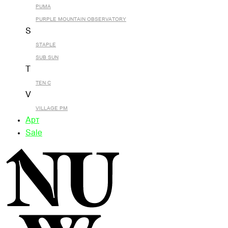
PUMA
PURPLE MOUNTAIN OBSERVATORY
S
STAPLE
SUB SUN
T
TEN C
V
VILLAGE PM
Арт
Sale