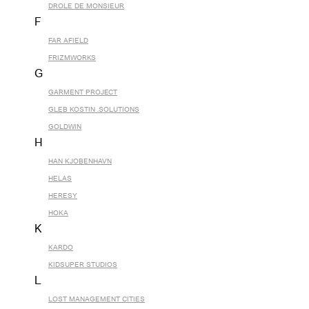
DROLE DE MONSIEUR
F
FAR AFIELD
FRIZMWORKS
G
GARMENT PROJECT
GLEB KOSTIN .SOLUTIONS
GOLDWIN
H
HAN KJOBENHAVN
HELAS
HERESY
HOKA
K
KARDO
KIDSUPER STUDIOS
L
LOST MANAGEMENT CITIES