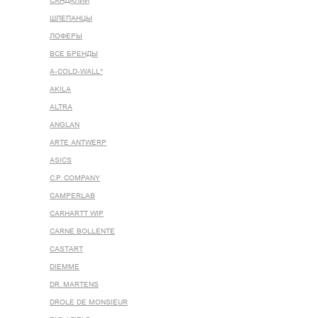
САНДАЛИИ
ШЛЕПАНЦЫ
ЛОФЕРЫ
ВСЕ БРЕНДЫ
A-COLD-WALL*
AKILA
ALTRA
ANGLAN
ARTE ANTWERP
ASICS
C.P. COMPANY
CAMPERLAB
CARHARTT WIP
CARNE BOLLENTE
CASTART
DIEMME
DR. MARTENS
DROLE DE MONSIEUR