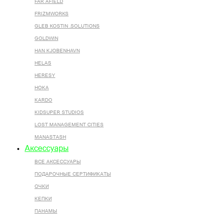
FAR AFIELD
FRIZMWORKS
GLEB KOSTIN .SOLUTIONS
GOLDWIN
HAN KJOBENHAVN
HELAS
HERESY
HOKA
KARDO
KIDSUPER STUDIOS
LOST MANAGEMENT CITIES
MANASTASH
Аксессуары
ВСЕ AКСЕССУАРЫ
ПОДАРОЧНЫЕ СЕРТИФИКАТЫ
ОЧКИ
КЕПКИ
ПАНАМЫ