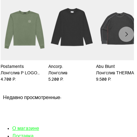
Postaments
Ancorp.
Abu Blunt
Лонгслив P LOGO
Лонгслив
Лонгслив THERMAL
GD
4.700 Р.
5.200 Р.
9.500 Р.
Недавно просмотренные:
О магазине
Доставка