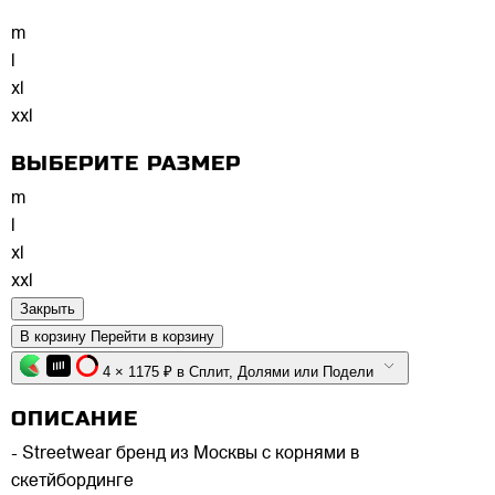
m
l
xl
xxl
ВЫБЕРИТЕ РАЗМЕР
m
l
xl
xxl
Закрыть
В корзину
Перейти в корзину
4 × 1175 ₽ в Сплит, Долями или Подели
ОПИСАНИЕ
- Streetwear бренд из Москвы с корнями в
скетйбординге