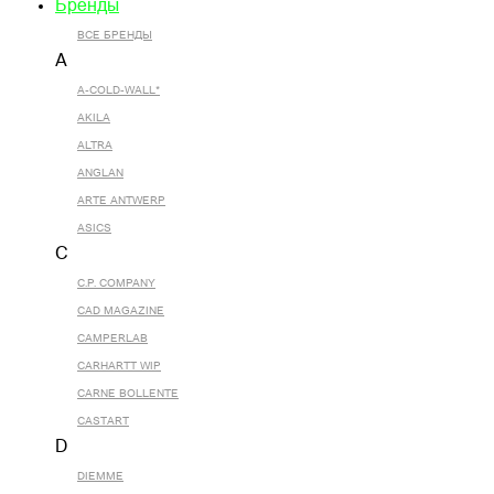
Бренды
ВСЕ БРЕНДЫ
A
A-COLD-WALL*
AKILA
ALTRA
ANGLAN
ARTE ANTWERP
ASICS
C
C.P. COMPANY
CAD MAGAZINE
CAMPERLAB
CARHARTT WIP
CARNE BOLLENTE
CASTART
D
DIEMME