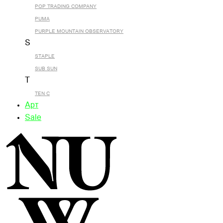
POP TRADING COMPANY
PUMA
PURPLE MOUNTAIN OBSERVATORY
S
STAPLE
SUB SUN
T
TEN C
Арт
Sale