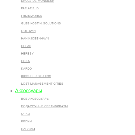
DROLE DE MONSIEUR
FAR AFIELD
FRIZMWORKS
GLEB KOSTIN .SOLUTIONS
GOLDWIN
HAN KJOBENHAVN
HELAS
HERESY
HOKA
KARDO
KIDSUPER STUDIOS
LOST MANAGEMENT CITIES
Аксессуары
ВСЕ AКСЕССУАРЫ
ПОДАРОЧНЫЕ СЕРТИФИКАТЫ
ОЧКИ
КЕПКИ
ПАНАМЫ