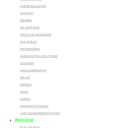
CARNE BOLLENTE
CASTART
DIEMME
DR. MARTENS
DROLE DE MONSIEUR
FAR AFIELD
FRIZMWORKS
GLEB KOSTIN .SOLUTIONS
GOLDWIN
HAN KJOBENHAVN
HELAS
HERESY
HOKA
KARDO
KIDSUPER STUDIOS
LOST MANAGEMENT CITIES
Женское
ВСЯ ОДЕЖДА