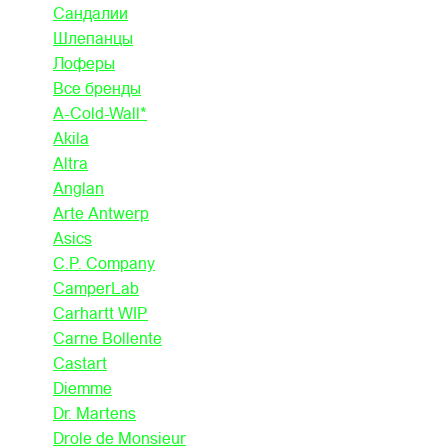
Сандалии
Шлепанцы
Лоферы
Все бренды
A-Cold-Wall*
Akila
Altra
Anglan
Arte Antwerp
Asics
C.P. Company
CamperLab
Carhartt WIP
Carne Bollente
Castart
Diemme
Dr. Martens
Drole de Monsieur