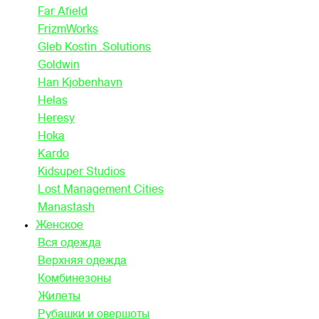
Far Afield
FrizmWorks
Gleb Kostin .Solutions
Goldwin
Han Kjobenhavn
Helas
Heresy
Hoka
Kardo
Kidsuper Studios
Lost Management Cities
Manastash
Женское
Вся одежда
Верхняя одежда
Комбинезоны
Жилеты
Рубашки и овершоты