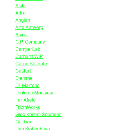
Akila
Altra
Anglan
Arte Antwerp
Asics
C.P. Company
CamperLab
Carhartt WIP
Carne Bollente
Castart
Diemme
Dr. Martens
Drole de Monsieur
Far Afield
FrizmWorks
Gleb Kostin .Solutions
Goldwin
Han Kjobenhavn