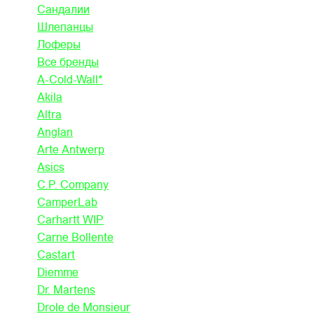
Сандалии
Шлепанцы
Лоферы
Все бренды
A-Cold-Wall*
Akila
Altra
Anglan
Arte Antwerp
Asics
C.P. Company
CamperLab
Carhartt WIP
Carne Bollente
Castart
Diemme
Dr. Martens
Drole de Monsieur