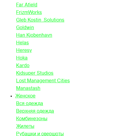
Far Afield
FrizmWorks
Gleb Kostin .Solutions
Goldwin
Han Kjobenhavn
Helas
Heresy
Hoka
Kardo
Kidsuper Studios
Lost Management Cities
Manastash
Женское
Вся одежда
Верхняя одежда
Комбинезоны
Жилеты
Рубашки и овершоты