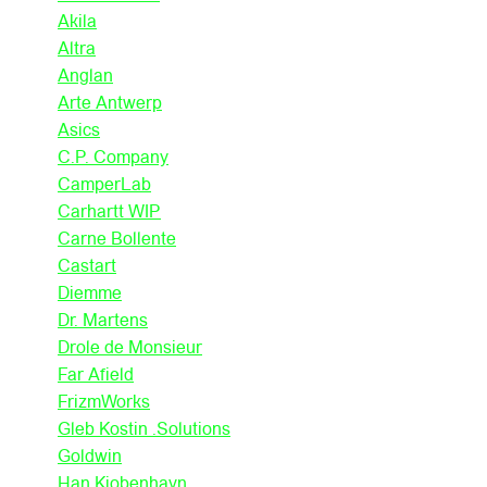
Akila
Altra
Anglan
Arte Antwerp
Asics
C.P. Company
CamperLab
Carhartt WIP
Carne Bollente
Castart
Diemme
Dr. Martens
Drole de Monsieur
Far Afield
FrizmWorks
Gleb Kostin .Solutions
Goldwin
Han Kjobenhavn