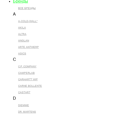
Бренды
ВСЕ БРЕНДЫ
A
A-COLD-WALL*
AKILA
ALTRA
ANGLAN
ARTE ANTWERP
ASICS
C
C.P. COMPANY
CAMPERLAB
CARHARTT WIP
CARNE BOLLENTE
CASTART
D
DIEMME
DR. MARTENS