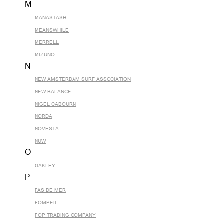
M
MANASTASH
MEANSWHILE
MERRELL
MIZUNO
N
NEW AMSTERDAM SURF ASSOCIATION
NEW BALANCE
NIGEL CABOURN
NORDA
NOVESTA
NUW
O
OAKLEY
P
PAS DE MER
POMPEII
POP TRADING COMPANY