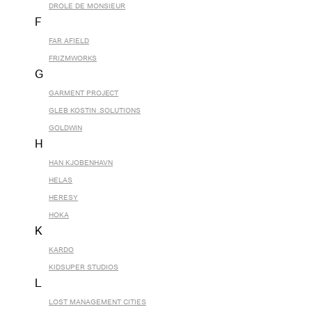
DROLE DE MONSIEUR
F
FAR AFIELD
FRIZMWORKS
G
GARMENT PROJECT
GLEB KOSTIN .SOLUTIONS
GOLDWIN
H
HAN KJOBENHAVN
HELAS
HERESY
HOKA
K
KARDO
KIDSUPER STUDIOS
L
LOST MANAGEMENT CITIES