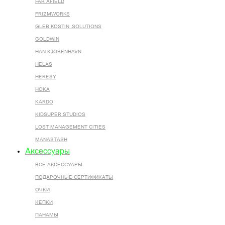
FAR AFIELD
FRIZMWORKS
GLEB KOSTIN .SOLUTIONS
GOLDWIN
HAN KJOBENHAVN
HELAS
HERESY
HOKA
KARDO
KIDSUPER STUDIOS
LOST MANAGEMENT CITIES
MANASTASH
Аксессуары
ВСЕ AКСЕССУАРЫ
ПОДАРОЧНЫЕ СЕРТИФИКАТЫ
ОЧКИ
КЕПКИ
ПАНАМЫ