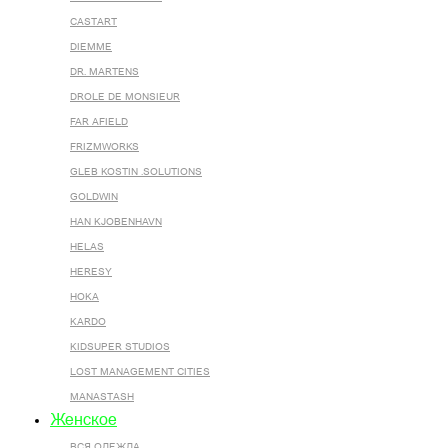
CASTART
DIEMME
DR. MARTENS
DROLE DE MONSIEUR
FAR AFIELD
FRIZMWORKS
GLEB KOSTIN .SOLUTIONS
GOLDWIN
HAN KJOBENHAVN
HELAS
HERESY
HOKA
KARDO
KIDSUPER STUDIOS
LOST MANAGEMENT CITIES
MANASTASH
Женское
ВСЯ ОДЕЖДА