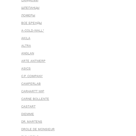
САНДАЛИИ
ШЛЕПАНЦЫ
ЛОФЕРЫ
ВСЕ БРЕНДЫ
A-COLD-WALL*
AKILA
ALTRA
ANGLAN
ARTE ANTWERP
ASICS
C.P. COMPANY
CAMPERLAB
CARHARTT WIP
CARNE BOLLENTE
CASTART
DIEMME
DR. MARTENS
DROLE DE MONSIEUR