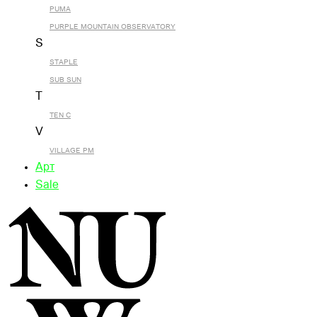
PUMA
PURPLE MOUNTAIN OBSERVATORY
S
STAPLE
SUB SUN
T
TEN C
V
VILLAGE PM
Арт
Sale