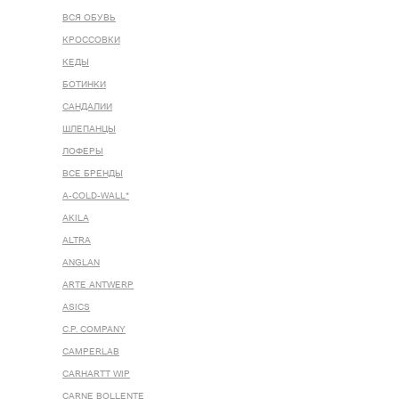
ВСЯ ОБУВЬ
КРОССОВКИ
КЕДЫ
БОТИНКИ
САНДАЛИИ
ШЛЕПАНЦЫ
ЛОФЕРЫ
ВСЕ БРЕНДЫ
A-COLD-WALL*
AKILA
ALTRA
ANGLAN
ARTE ANTWERP
ASICS
C.P. COMPANY
CAMPERLAB
CARHARTT WIP
CARNE BOLLENTE