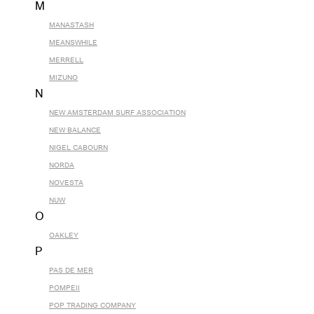
M
MANASTASH
MEANSWHILE
MERRELL
MIZUNO
N
NEW AMSTERDAM SURF ASSOCIATION
NEW BALANCE
NIGEL CABOURN
NORDA
NOVESTA
NUW
O
OAKLEY
P
PAS DE MER
POMPEII
POP TRADING COMPANY