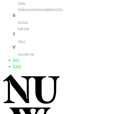
PUMA
PURPLE MOUNTAIN OBSERVATORY
S
STAPLE
SUB SUN
T
TEN C
V
VILLAGE PM
Арт
Sale