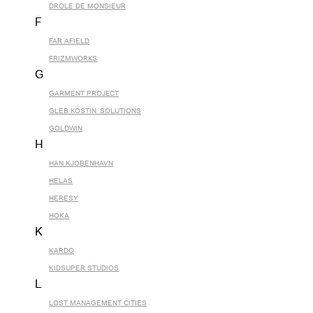
DROLE DE MONSIEUR
F
FAR AFIELD
FRIZMWORKS
G
GARMENT PROJECT
GLEB KOSTIN .SOLUTIONS
GOLDWIN
H
HAN KJOBENHAVN
HELAS
HERESY
HOKA
K
KARDO
KIDSUPER STUDIOS
L
LOST MANAGEMENT CITIES