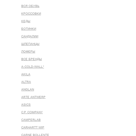
ВСЯ ОБУВЬ
КРОССОВКИ
КЕДЫ
БОТИНКИ
САНДАЛИИ
ШЛЕПАНЦЫ
ЛОФЕРЫ
ВСЕ БРЕНДЫ
A-COLD-WALL*
AKILA
ALTRA
ANGLAN
ARTE ANTWERP
ASICS
C.P. COMPANY
CAMPERLAB
CARHARTT WIP
CARNE BOLLENTE