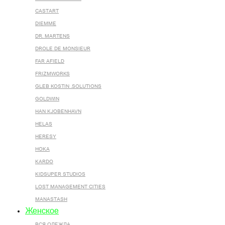
CASTART
DIEMME
DR. MARTENS
DROLE DE MONSIEUR
FAR AFIELD
FRIZMWORKS
GLEB KOSTIN .SOLUTIONS
GOLDWIN
HAN KJOBENHAVN
HELAS
HERESY
HOKA
KARDO
KIDSUPER STUDIOS
LOST MANAGEMENT CITIES
MANASTASH
Женское
ВСЯ ОДЕЖДА