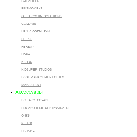
FAR AFIELD
FRIZMWORKS
GLEB KOSTIN .SOLUTIONS
GOLDWIN
HAN KJOBENHAVN
HELAS
HERESY
HOKA
KARDO
KIDSUPER STUDIOS
LOST MANAGEMENT CITIES
MANASTASH
Аксессуары
ВСЕ AКСЕССУАРЫ
ПОДАРОЧНЫЕ СЕРТИФИКАТЫ
ОЧКИ
КЕПКИ
ПАНАМЫ