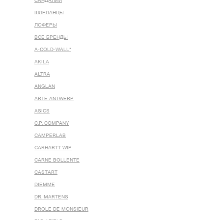
САНДАЛИИ
ШЛЕПАНЦЫ
ЛОФЕРЫ
ВСЕ БРЕНДЫ
A-COLD-WALL*
AKILA
ALTRA
ANGLAN
ARTE ANTWERP
ASICS
C.P. COMPANY
CAMPERLAB
CARHARTT WIP
CARNE BOLLENTE
CASTART
DIEMME
DR. MARTENS
DROLE DE MONSIEUR