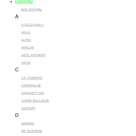
Бренды
ВСЕ БРЕНДЫ
A
A-COLD-WALL*
AKILA
ALTRA
ANGLAN
ARTE ANTWERP
ASICS
C
C.P. COMPANY
CAMPERLAB
CARHARTT WIP
CARNE BOLLENTE
CASTART
D
DIEMME
DR. MARTENS