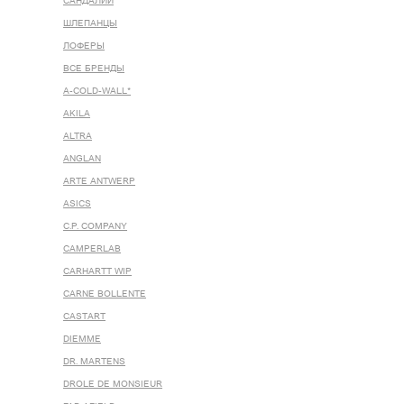
САНДАЛИИ
ШЛЕПАНЦЫ
ЛОФЕРЫ
ВСЕ БРЕНДЫ
A-COLD-WALL*
AKILA
ALTRA
ANGLAN
ARTE ANTWERP
ASICS
C.P. COMPANY
CAMPERLAB
CARHARTT WIP
CARNE BOLLENTE
CASTART
DIEMME
DR. MARTENS
DROLE DE MONSIEUR