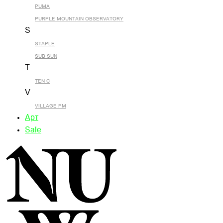
PUMA
PURPLE MOUNTAIN OBSERVATORY
S
STAPLE
SUB SUN
T
TEN C
V
VILLAGE PM
Арт
Sale