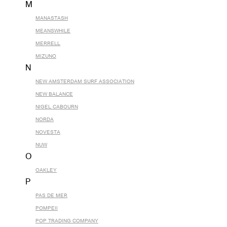
M
MANASTASH
MEANSWHILE
MERRELL
MIZUNO
N
NEW AMSTERDAM SURF ASSOCIATION
NEW BALANCE
NIGEL CABOURN
NORDA
NOVESTA
NUW
O
OAKLEY
P
PAS DE MER
POMPEII
POP TRADING COMPANY