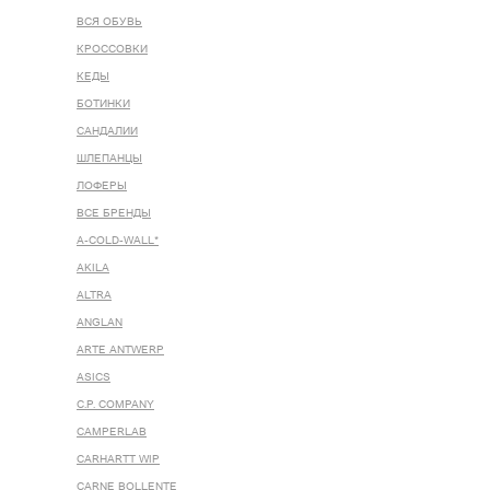
ВСЯ ОБУВЬ
КРОССОВКИ
КЕДЫ
БОТИНКИ
САНДАЛИИ
ШЛЕПАНЦЫ
ЛОФЕРЫ
ВСЕ БРЕНДЫ
A-COLD-WALL*
AKILA
ALTRA
ANGLAN
ARTE ANTWERP
ASICS
C.P. COMPANY
CAMPERLAB
CARHARTT WIP
CARNE BOLLENTE