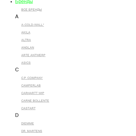
Бренды
ВСЕ БРЕНДЫ
A
A-COLD-WALL*
AKILA
ALTRA
ANGLAN
ARTE ANTWERP
ASICS
C
C.P. COMPANY
CAMPERLAB
CARHARTT WIP
CARNE BOLLENTE
CASTART
D
DIEMME
DR. MARTENS