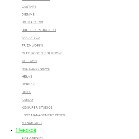
CASTART
DIEMME
DR. MARTENS
DROLE DE MONSIEUR
FAR AFIELD
FRIZMWORKS
GLEB KOSTIN .SOLUTIONS
GOLDWIN
HAN KJOBENHAVN
HELAS
HERESY
HOKA
KARDO
KIDSUPER STUDIOS
LOST MANAGEMENT CITIES
MANASTASH
Женское
ВСЯ ОДЕЖДА