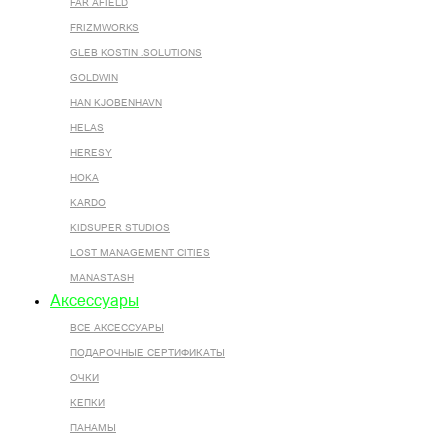
FAR AFIELD
FRIZMWORKS
GLEB KOSTIN .SOLUTIONS
GOLDWIN
HAN KJOBENHAVN
HELAS
HERESY
HOKA
KARDO
KIDSUPER STUDIOS
LOST MANAGEMENT CITIES
MANASTASH
Аксессуары
ВСЕ AКСЕССУАРЫ
ПОДАРОЧНЫЕ СЕРТИФИКАТЫ
ОЧКИ
КЕПКИ
ПАНАМЫ