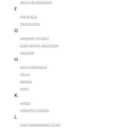
DROLE DE MONSIEUR
F
FAR AFIELD
FRIZMWORKS
G
GARMENT PROJECT
GLEB KOSTIN .SOLUTIONS
GOLDWIN
H
HAN KJOBENHAVN
HELAS
HERESY
HOKA
K
KARDO
KIDSUPER STUDIOS
L
LOST MANAGEMENT CITIES