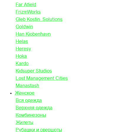
Far Afield
FrizmWorks
Gleb Kostin .Solutions
Goldwin
Han Kjobenhavn
Helas
Heresy
Hoka
Kardo
Kidsuper Studios
Lost Management Cities
Manastash
Женское
Вся одежда
Верхняя одежда
Комбинезоны
Жилеты
Рубашки и овершоты