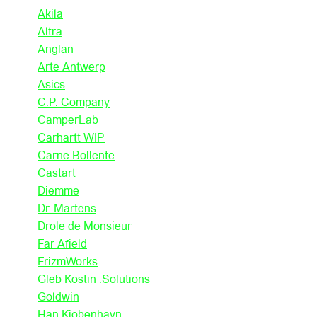
Akila
Altra
Anglan
Arte Antwerp
Asics
C.P. Company
CamperLab
Carhartt WIP
Carne Bollente
Castart
Diemme
Dr. Martens
Drole de Monsieur
Far Afield
FrizmWorks
Gleb Kostin .Solutions
Goldwin
Han Kjobenhavn