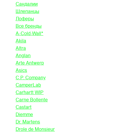
Сандалии
Шлепанцы
Лоферы
Все бренды
A-Cold-Wall*
Akila
Altra
Anglan
Arte Antwerp
Asics
C.P. Company
CamperLab
Carhartt WIP
Carne Bollente
Castart
Diemme
Dr. Martens
Drole de Monsieur