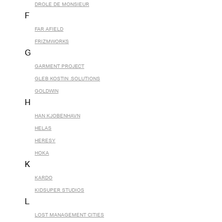
DROLE DE MONSIEUR
F
FAR AFIELD
FRIZMWORKS
G
GARMENT PROJECT
GLEB KOSTIN .SOLUTIONS
GOLDWIN
H
HAN KJOBENHAVN
HELAS
HERESY
HOKA
K
KARDO
KIDSUPER STUDIOS
L
LOST MANAGEMENT CITIES