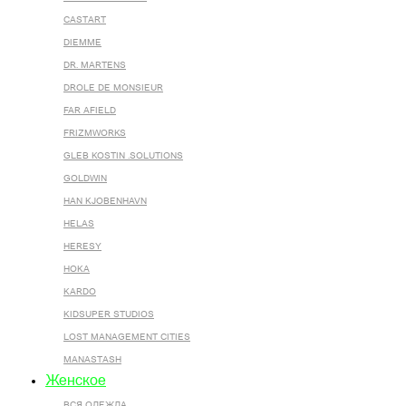
CASTART
DIEMME
DR. MARTENS
DROLE DE MONSIEUR
FAR AFIELD
FRIZMWORKS
GLEB KOSTIN .SOLUTIONS
GOLDWIN
HAN KJOBENHAVN
HELAS
HERESY
HOKA
KARDO
KIDSUPER STUDIOS
LOST MANAGEMENT CITIES
MANASTASH
Женское
ВСЯ ОДЕЖДА