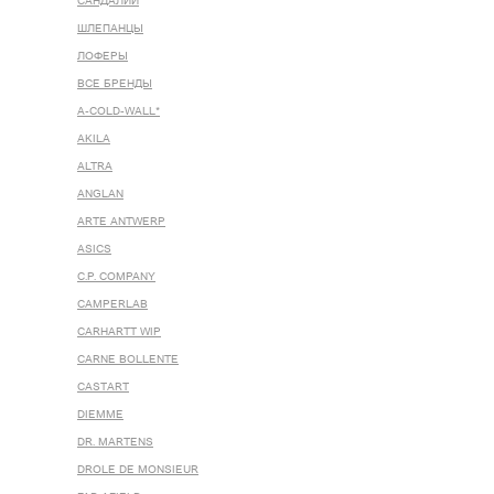
САНДАЛИИ
ШЛЕПАНЦЫ
ЛОФЕРЫ
ВСЕ БРЕНДЫ
A-COLD-WALL*
AKILA
ALTRA
ANGLAN
ARTE ANTWERP
ASICS
C.P. COMPANY
CAMPERLAB
CARHARTT WIP
CARNE BOLLENTE
CASTART
DIEMME
DR. MARTENS
DROLE DE MONSIEUR