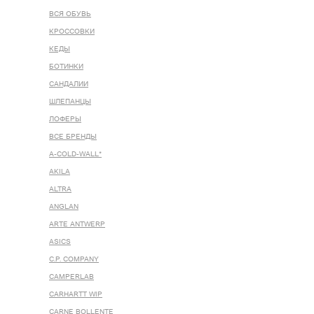
ВСЯ ОБУВЬ
КРОССОВКИ
КЕДЫ
БОТИНКИ
САНДАЛИИ
ШЛЕПАНЦЫ
ЛОФЕРЫ
ВСЕ БРЕНДЫ
A-COLD-WALL*
AKILA
ALTRA
ANGLAN
ARTE ANTWERP
ASICS
C.P. COMPANY
CAMPERLAB
CARHARTT WIP
CARNE BOLLENTE