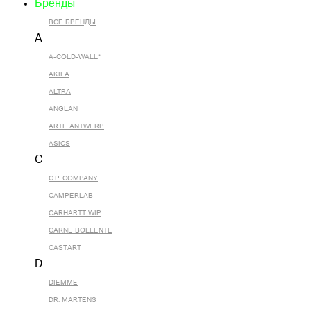
Бренды
ВСЕ БРЕНДЫ
A
A-COLD-WALL*
AKILA
ALTRA
ANGLAN
ARTE ANTWERP
ASICS
C
C.P. COMPANY
CAMPERLAB
CARHARTT WIP
CARNE BOLLENTE
CASTART
D
DIEMME
DR. MARTENS