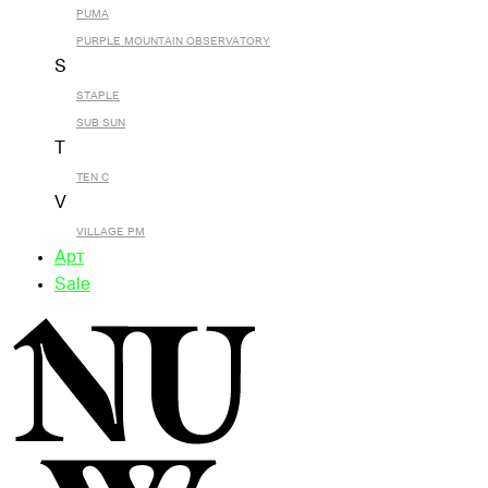
PUMA
PURPLE MOUNTAIN OBSERVATORY
S
STAPLE
SUB SUN
T
TEN C
V
VILLAGE PM
Арт
Sale