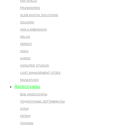
FAR AFIELD
FRIZMWORKS
GLEB KOSTIN .SOLUTIONS
GOLDWIN
HAN KJOBENHAVN
HELAS
HERESY
HOKA
KARDO
KIDSUPER STUDIOS
LOST MANAGEMENT CITIES
MANASTASH
Аксессуары
ВСЕ AКСЕССУАРЫ
ПОДАРОЧНЫЕ СЕРТИФИКАТЫ
ОЧКИ
КЕПКИ
ПАНАМЫ