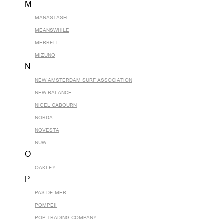
M
MANASTASH
MEANSWHILE
MERRELL
MIZUNO
N
NEW AMSTERDAM SURF ASSOCIATION
NEW BALANCE
NIGEL CABOURN
NORDA
NOVESTA
NUW
O
OAKLEY
P
PAS DE MER
POMPEII
POP TRADING COMPANY