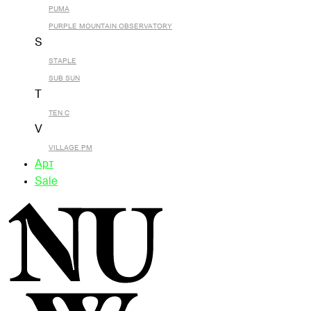
PUMA
PURPLE MOUNTAIN OBSERVATORY
S
STAPLE
SUB SUN
T
TEN C
V
VILLAGE PM
Арт
Sale