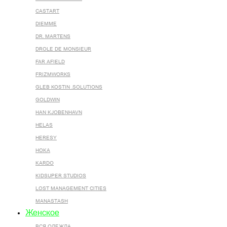
CASTART
DIEMME
DR. MARTENS
DROLE DE MONSIEUR
FAR AFIELD
FRIZMWORKS
GLEB KOSTIN .SOLUTIONS
GOLDWIN
HAN KJOBENHAVN
HELAS
HERESY
HOKA
KARDO
KIDSUPER STUDIOS
LOST MANAGEMENT CITIES
MANASTASH
Женское
ВСЯ ОДЕЖДА