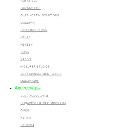
FAR AFIELD
FRIZMWORKS
GLEB KOSTIN .SOLUTIONS
GOLDWIN
HAN KJOBENHAVN
HELAS
HERESY
HOKA
KARDO
KIDSUPER STUDIOS
LOST MANAGEMENT CITIES
MANASTASH
Аксессуары
ВСЕ AКСЕССУАРЫ
ПОДАРОЧНЫЕ СЕРТИФИКАТЫ
ОЧКИ
КЕПКИ
ПАНАМЫ