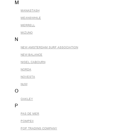
M
MANASTASH
MEANSWHILE
MERRELL
MIZUNO
N
NEW AMSTERDAM SURF ASSOCIATION
NEW BALANCE
NIGEL CABOURN
NORDA
NOVESTA
NUW
O
OAKLEY
P
PAS DE MER
POMPEII
POP TRADING COMPANY