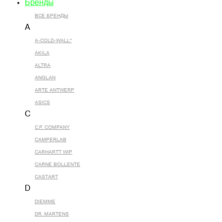
Бренды
ВСЕ БРЕНДЫ
A
A-COLD-WALL*
AKILA
ALTRA
ANGLAN
ARTE ANTWERP
ASICS
C
C.P. COMPANY
CAMPERLAB
CARHARTT WIP
CARNE BOLLENTE
CASTART
D
DIEMME
DR. MARTENS