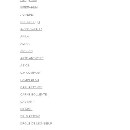
САНДАЛИИ
ШЛЕПАНЦЫ
ЛОФЕРЫ
ВСЕ БРЕНДЫ
A-COLD-WALL*
AKILA
ALTRA
ANGLAN
ARTE ANTWERP
ASICS
C.P. COMPANY
CAMPERLAB
CARHARTT WIP
CARNE BOLLENTE
CASTART
DIEMME
DR. MARTENS
DROLE DE MONSIEUR