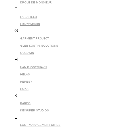
DROLE DE MONSIEUR
F
FAR AFIELD
FRIZMWORKS
G
GARMENT PROJECT
GLEB KOSTIN .SOLUTIONS
GOLDWIN
H
HAN KJOBENHAVN
HELAS
HERESY
HOKA
K
KARDO
KIDSUPER STUDIOS
L
LOST MANAGEMENT CITIES