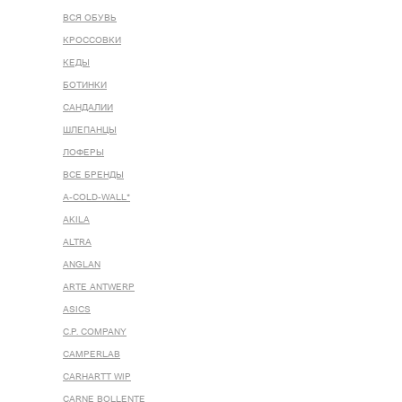
ВСЯ ОБУВЬ
КРОССОВКИ
КЕДЫ
БОТИНКИ
САНДАЛИИ
ШЛЕПАНЦЫ
ЛОФЕРЫ
ВСЕ БРЕНДЫ
A-COLD-WALL*
AKILA
ALTRA
ANGLAN
ARTE ANTWERP
ASICS
C.P. COMPANY
CAMPERLAB
CARHARTT WIP
CARNE BOLLENTE