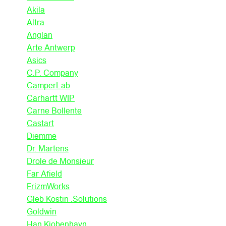
Akila
Altra
Anglan
Arte Antwerp
Asics
C.P. Company
CamperLab
Carhartt WIP
Carne Bollente
Castart
Diemme
Dr. Martens
Drole de Monsieur
Far Afield
FrizmWorks
Gleb Kostin .Solutions
Goldwin
Han Kjobenhavn