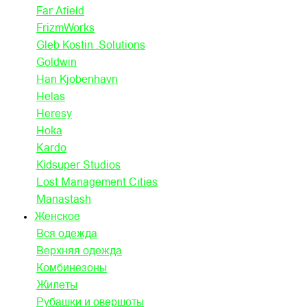
Far Afield
FrizmWorks
Gleb Kostin .Solutions
Goldwin
Han Kjobenhavn
Helas
Heresy
Hoka
Kardo
Kidsuper Studios
Lost Management Cities
Manastash
Женское
Вся одежда
Верхняя одежда
Комбинезоны
Жилеты
Рубашки и овершоты