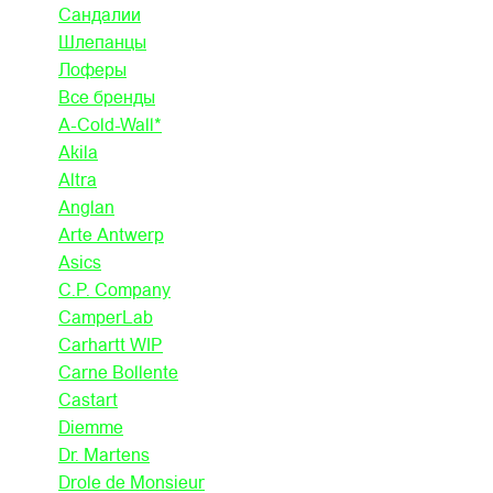
Сандалии
Шлепанцы
Лоферы
Все бренды
A-Cold-Wall*
Akila
Altra
Anglan
Arte Antwerp
Asics
C.P. Company
CamperLab
Carhartt WIP
Carne Bollente
Castart
Diemme
Dr. Martens
Drole de Monsieur