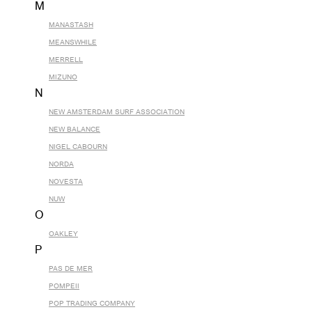
M
MANASTASH
MEANSWHILE
MERRELL
MIZUNO
N
NEW AMSTERDAM SURF ASSOCIATION
NEW BALANCE
NIGEL CABOURN
NORDA
NOVESTA
NUW
O
OAKLEY
P
PAS DE MER
POMPEII
POP TRADING COMPANY