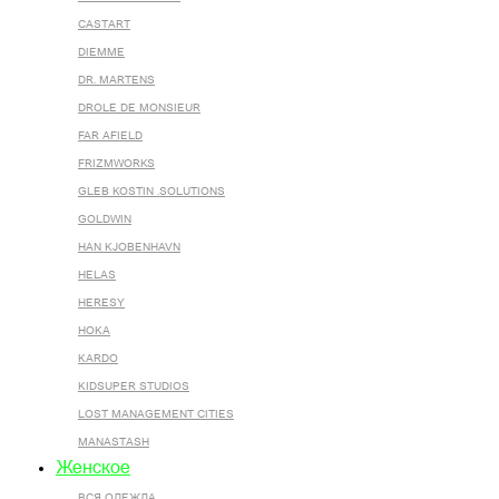
CASTART
DIEMME
DR. MARTENS
DROLE DE MONSIEUR
FAR AFIELD
FRIZMWORKS
GLEB KOSTIN .SOLUTIONS
GOLDWIN
HAN KJOBENHAVN
HELAS
HERESY
HOKA
KARDO
KIDSUPER STUDIOS
LOST MANAGEMENT CITIES
MANASTASH
Женское
ВСЯ ОДЕЖДА