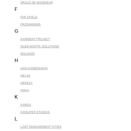
DROLE DE MONSIEUR
F
FAR AFIELD
FRIZMWORKS
G
GARMENT PROJECT
GLEB KOSTIN .SOLUTIONS
GOLDWIN
H
HAN KJOBENHAVN
HELAS
HERESY
HOKA
K
KARDO
KIDSUPER STUDIOS
L
LOST MANAGEMENT CITIES