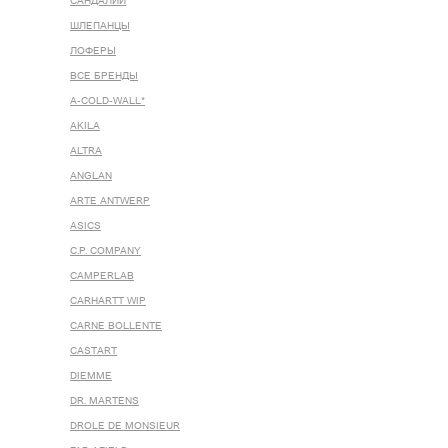
САНДАЛИИ
ШЛЕПАНЦЫ
ЛОФЕРЫ
ВСЕ БРЕНДЫ
A-COLD-WALL*
AKILA
ALTRA
ANGLAN
ARTE ANTWERP
ASICS
C.P. COMPANY
CAMPERLAB
CARHARTT WIP
CARNE BOLLENTE
CASTART
DIEMME
DR. MARTENS
DROLE DE MONSIEUR