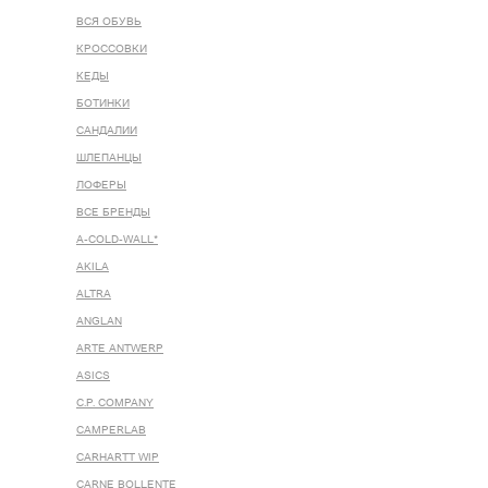
ВСЯ ОБУВЬ
КРОССОВКИ
КЕДЫ
БОТИНКИ
САНДАЛИИ
ШЛЕПАНЦЫ
ЛОФЕРЫ
ВСЕ БРЕНДЫ
A-COLD-WALL*
AKILA
ALTRA
ANGLAN
ARTE ANTWERP
ASICS
C.P. COMPANY
CAMPERLAB
CARHARTT WIP
CARNE BOLLENTE