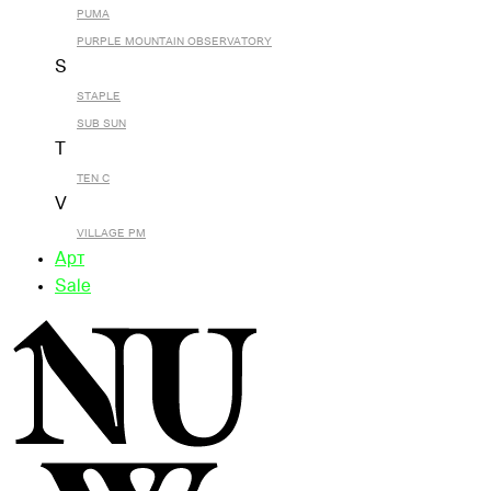
PUMA
PURPLE MOUNTAIN OBSERVATORY
S
STAPLE
SUB SUN
T
TEN C
V
VILLAGE PM
Арт
Sale