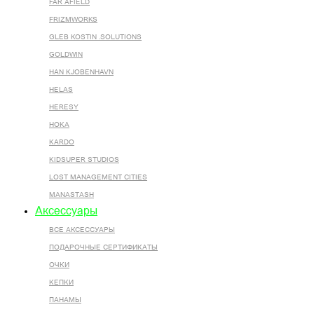
FAR AFIELD
FRIZMWORKS
GLEB KOSTIN .SOLUTIONS
GOLDWIN
HAN KJOBENHAVN
HELAS
HERESY
HOKA
KARDO
KIDSUPER STUDIOS
LOST MANAGEMENT CITIES
MANASTASH
Аксессуары
ВСЕ AКСЕССУАРЫ
ПОДАРОЧНЫЕ СЕРТИФИКАТЫ
ОЧКИ
КЕПКИ
ПАНАМЫ