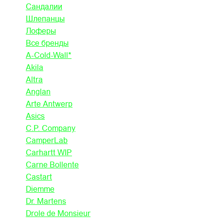
Сандалии
Шлепанцы
Лоферы
Все бренды
A-Cold-Wall*
Akila
Altra
Anglan
Arte Antwerp
Asics
C.P. Company
CamperLab
Carhartt WIP
Carne Bollente
Castart
Diemme
Dr. Martens
Drole de Monsieur