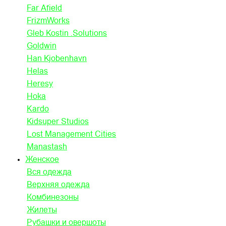
Far Afield
FrizmWorks
Gleb Kostin .Solutions
Goldwin
Han Kjobenhavn
Helas
Heresy
Hoka
Kardo
Kidsuper Studios
Lost Management Cities
Manastash
Женское
Вся одежда
Верхняя одежда
Комбинезоны
Жилеты
Рубашки и овершоты