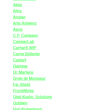
Akila
Altra
Anglan
Arte Antwerp
Asics
C.P. Company
CamperLab
Carhartt WIP
Carne Bollente
Castart
Diemme
Dr. Martens
Drole de Monsieur
Far Afield
FrizmWorks
Gleb Kostin .Solutions
Goldwin
Han Kjobenhavn