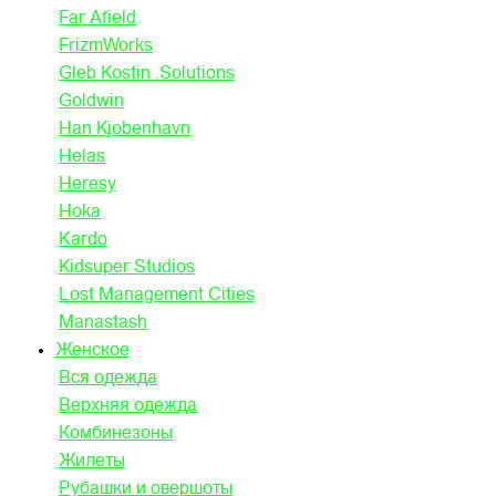
Far Afield
FrizmWorks
Gleb Kostin .Solutions
Goldwin
Han Kjobenhavn
Helas
Heresy
Hoka
Kardo
Kidsuper Studios
Lost Management Cities
Manastash
Женское
Вся одежда
Верхняя одежда
Комбинезоны
Жилеты
Рубашки и овершоты