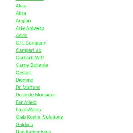
Akila
Altra
Anglan
Arte Antwerp
Asics
C.P. Company
CamperLab
Carhartt WIP
Carne Bollente
Castart
Diemme
Dr. Martens
Drole de Monsieur
Far Afield
FrizmWorks
Gleb Kostin .Solutions
Goldwin
Han Kjobenhavn