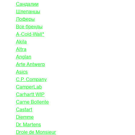
Сандалии
Шлепанцы
Лоферы
Все бренды
A-Cold-Wall*
Akila
Altra
Anglan
Arte Antwerp
Asics
C.P. Company
CamperLab
Carhartt WIP
Carne Bollente
Castart
Diemme
Dr. Martens
Drole de Monsieur