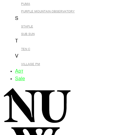
PUMA
PURPLE MOUNTAIN OBSERVATORY
S
STAPLE
SUB SUN
T
TEN C
V
VILLAGE PM
Арт
Sale