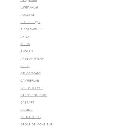
САНДАЛИИ
ШЛЕПАНЦЫ
ЛОФЕРЫ
ВСЕ БРЕНДЫ
A-COLD-WALL*
AKILA
ALTRA
ANGLAN
ARTE ANTWERP
ASICS
C.P. COMPANY
CAMPERLAB
CARHARTT WIP
CARNE BOLLENTE
CASTART
DIEMME
DR. MARTENS
DROLE DE MONSIEUR