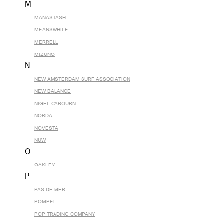
M
MANASTASH
MEANSWHILE
MERRELL
MIZUNO
N
NEW AMSTERDAM SURF ASSOCIATION
NEW BALANCE
NIGEL CABOURN
NORDA
NOVESTA
NUW
O
OAKLEY
P
PAS DE MER
POMPEII
POP TRADING COMPANY