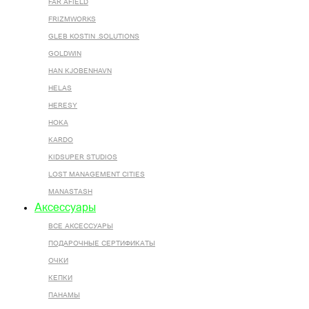
FAR AFIELD
FRIZMWORKS
GLEB KOSTIN .SOLUTIONS
GOLDWIN
HAN KJOBENHAVN
HELAS
HERESY
HOKA
KARDO
KIDSUPER STUDIOS
LOST MANAGEMENT CITIES
MANASTASH
Аксессуары
ВСЕ AКСЕССУАРЫ
ПОДАРОЧНЫЕ СЕРТИФИКАТЫ
ОЧКИ
КЕПКИ
ПАНАМЫ