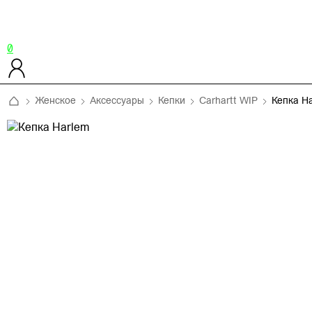
0
Женское
Аксессуары
Кепки
Carhartt WIP
Кепка H