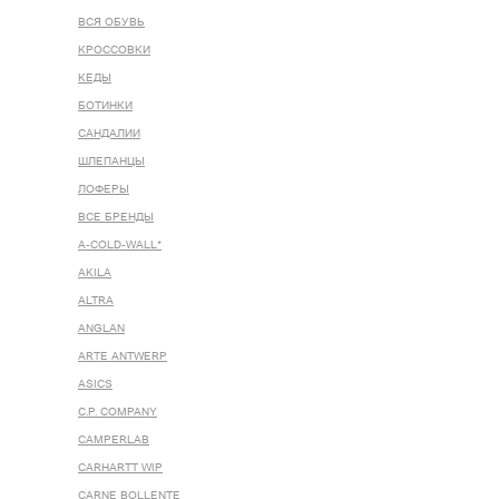
ВСЯ ОБУВЬ
КРОССОВКИ
КЕДЫ
БОТИНКИ
САНДАЛИИ
ШЛЕПАНЦЫ
ЛОФЕРЫ
ВСЕ БРЕНДЫ
A-COLD-WALL*
AKILA
ALTRA
ANGLAN
ARTE ANTWERP
ASICS
C.P. COMPANY
CAMPERLAB
CARHARTT WIP
CARNE BOLLENTE