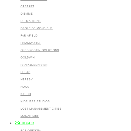
CASTART
DIEMME
DR. MARTENS
DROLE DE MONSIEUR
FAR AFIELD
FRIZMWORKS
GLEB KOSTIN .SOLUTIONS
GOLDWIN
HAN KJOBENHAVN
HELAS
HERESY
HOKA
KARDO
KIDSUPER STUDIOS
LOST MANAGEMENT CITIES
MANASTASH
Женское
ВСЯ ОДЕЖДА