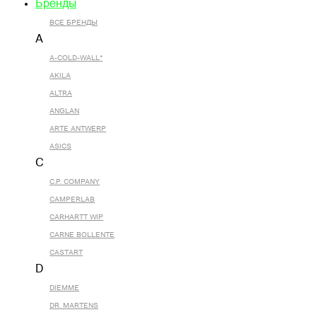
Бренды
ВСЕ БРЕНДЫ
A
A-COLD-WALL*
AKILA
ALTRA
ANGLAN
ARTE ANTWERP
ASICS
C
C.P. COMPANY
CAMPERLAB
CARHARTT WIP
CARNE BOLLENTE
CASTART
D
DIEMME
DR. MARTENS