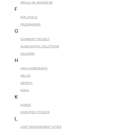
DROLE DE MONSIEUR
F
FAR AFIELD
FRIZMWORKS
G
GARMENT PROJECT
GLEB KOSTIN .SOLUTIONS
GOLDWIN
H
HAN KJOBENHAVN
HELAS
HERESY
HOKA
K
KARDO
KIDSUPER STUDIOS
L
LOST MANAGEMENT CITIES