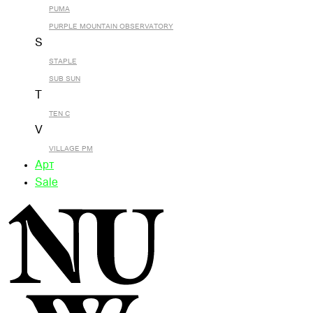
PUMA
PURPLE MOUNTAIN OBSERVATORY
S
STAPLE
SUB SUN
T
TEN C
V
VILLAGE PM
Арт
Sale