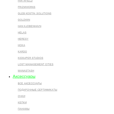
FAR AFIELD
FRIZMWORKS
GLEB KOSTIN .SOLUTIONS
GOLDWIN
HAN KJOBENHAVN
HELAS
HERESY
HOKA
KARDO
KIDSUPER STUDIOS
LOST MANAGEMENT CITIES
MANASTASH
Аксессуары
ВСЕ AКСЕССУАРЫ
ПОДАРОЧНЫЕ СЕРТИФИКАТЫ
ОЧКИ
КЕПКИ
ПАНАМЫ