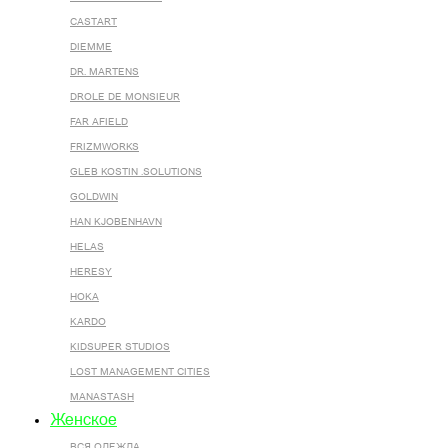
CASTART
DIEMME
DR. MARTENS
DROLE DE MONSIEUR
FAR AFIELD
FRIZMWORKS
GLEB KOSTIN .SOLUTIONS
GOLDWIN
HAN KJOBENHAVN
HELAS
HERESY
HOKA
KARDO
KIDSUPER STUDIOS
LOST MANAGEMENT CITIES
MANASTASH
Женское
ВСЯ ОДЕЖДА