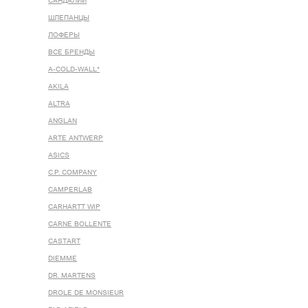
САНДАЛИИ
ШЛЕПАНЦЫ
ЛОФЕРЫ
ВСЕ БРЕНДЫ
A-COLD-WALL*
AKILA
ALTRA
ANGLAN
ARTE ANTWERP
ASICS
C.P. COMPANY
CAMPERLAB
CARHARTT WIP
CARNE BOLLENTE
CASTART
DIEMME
DR. MARTENS
DROLE DE MONSIEUR