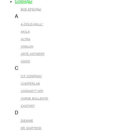
Бренды
ВСЕ БРЕНДЫ
A
A-COLD-WALL*
AKILA
ALTRA
ANGLAN
ARTE ANTWERP
ASICS
C
C.P. COMPANY
CAMPERLAB
CARHARTT WIP
CARNE BOLLENTE
CASTART
D
DIEMME
DR. MARTENS