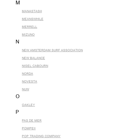
M
MANASTASH
MEANSWHILE
MERRELL
MIZUNO
N
NEW AMSTERDAM SURF ASSOCIATION
NEW BALANCE
NIGEL CABOURN
NORDA
NOVESTA
NUW
O
OAKLEY
P
PAS DE MER
POMPEII
POP TRADING COMPANY