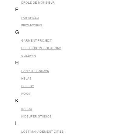
DROLE DE MONSIEUR
F
FAR AFIELD
FRIZMWORKS
G
GARMENT PROJECT
GLEB KOSTIN .SOLUTIONS
GOLDWIN
H
HAN KJOBENHAVN
HELAS
HERESY
HOKA
K
KARDO
KIDSUPER STUDIOS
L
LOST MANAGEMENT CITIES