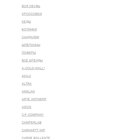
ВСЯ ОБУВЬ
КРОССОВКИ
КЕДЫ
БОТИНКИ
САНДАЛИИ
ШЛЕПАНЦЫ
ЛОФЕРЫ
ВСЕ БРЕНДЫ
A-COLD-WALL*
AKILA
ALTRA
ANGLAN
ARTE ANTWERP
ASICS
C.P. COMPANY
CAMPERLAB
CARHARTT WIP
CARNE BOLLENTE