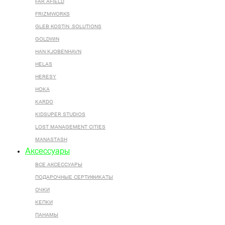
FAR AFIELD
FRIZMWORKS
GLEB KOSTIN .SOLUTIONS
GOLDWIN
HAN KJOBENHAVN
HELAS
HERESY
HOKA
KARDO
KIDSUPER STUDIOS
LOST MANAGEMENT CITIES
MANASTASH
Аксессуары
ВСЕ AКСЕССУАРЫ
ПОДАРОЧНЫЕ СЕРТИФИКАТЫ
ОЧКИ
КЕПКИ
ПАНАМЫ