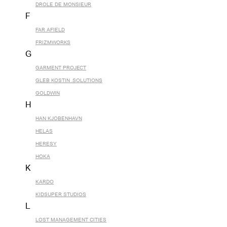
DROLE DE MONSIEUR
F
FAR AFIELD
FRIZMWORKS
G
GARMENT PROJECT
GLEB KOSTIN .SOLUTIONS
GOLDWIN
H
HAN KJOBENHAVN
HELAS
HERESY
HOKA
K
KARDO
KIDSUPER STUDIOS
L
LOST MANAGEMENT CITIES