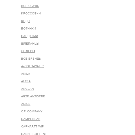
ВСЯ ОБУВЬ
КРОССОВКИ
КЕДЫ
БОТИНКИ
САНДАЛИИ
ШЛЕПАНЦЫ
ЛОФЕРЫ
ВСЕ БРЕНДЫ
A-COLD-WALL*
AKILA
ALTRA
ANGLAN
ARTE ANTWERP
ASICS
C.P. COMPANY
CAMPERLAB
CARHARTT WIP
CARNE BOLLENTE