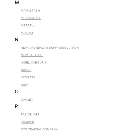
M
MANASTASH
MEANSWHILE
MERRELL
MIZUNO
N
NEW AMSTERDAM SURF ASSOCIATION
NEW BALANCE
NIGEL CABOURN
NORDA
NOVESTA
NUW
O
OAKLEY
P
PAS DE MER
POMPEII
POP TRADING COMPANY