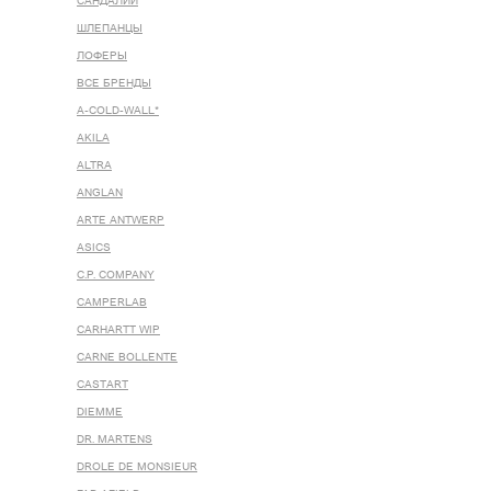
САНДАЛИИ
ШЛЕПАНЦЫ
ЛОФЕРЫ
ВСЕ БРЕНДЫ
A-COLD-WALL*
AKILA
ALTRA
ANGLAN
ARTE ANTWERP
ASICS
C.P. COMPANY
CAMPERLAB
CARHARTT WIP
CARNE BOLLENTE
CASTART
DIEMME
DR. MARTENS
DROLE DE MONSIEUR