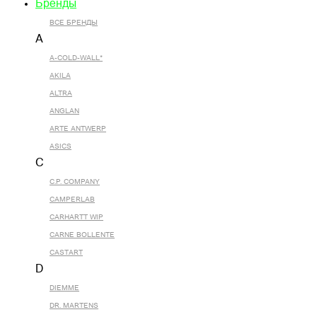
Бренды
ВСЕ БРЕНДЫ
A
A-COLD-WALL*
AKILA
ALTRA
ANGLAN
ARTE ANTWERP
ASICS
C
C.P. COMPANY
CAMPERLAB
CARHARTT WIP
CARNE BOLLENTE
CASTART
D
DIEMME
DR. MARTENS