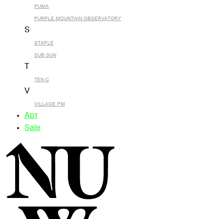
PUMA
PURPLE MOUNTAIN OBSERVATORY
S
STAPLE
SUB SUN
T
TEN C
V
VILLAGE PM
Арт
Sale