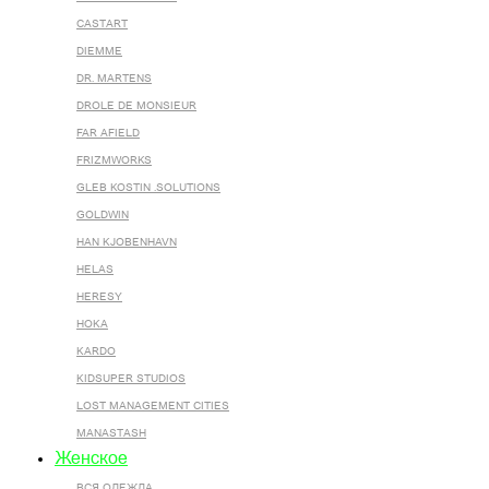
CASTART
DIEMME
DR. MARTENS
DROLE DE MONSIEUR
FAR AFIELD
FRIZMWORKS
GLEB KOSTIN .SOLUTIONS
GOLDWIN
HAN KJOBENHAVN
HELAS
HERESY
HOKA
KARDO
KIDSUPER STUDIOS
LOST MANAGEMENT CITIES
MANASTASH
Женское
ВСЯ ОДЕЖДА