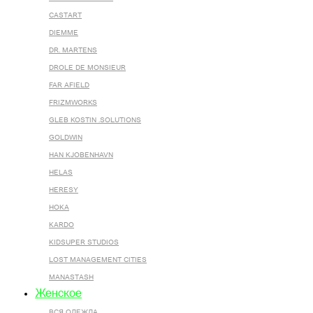
CASTART
DIEMME
DR. MARTENS
DROLE DE MONSIEUR
FAR AFIELD
FRIZMWORKS
GLEB KOSTIN .SOLUTIONS
GOLDWIN
HAN KJOBENHAVN
HELAS
HERESY
HOKA
KARDO
KIDSUPER STUDIOS
LOST MANAGEMENT CITIES
MANASTASH
Женское
ВСЯ ОДЕЖДА