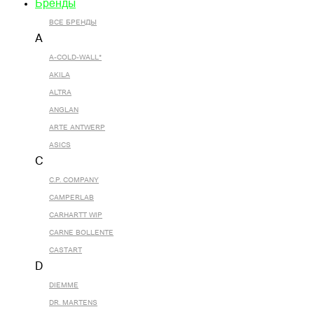
Бренды
ВСЕ БРЕНДЫ
A
A-COLD-WALL*
AKILA
ALTRA
ANGLAN
ARTE ANTWERP
ASICS
C
C.P. COMPANY
CAMPERLAB
CARHARTT WIP
CARNE BOLLENTE
CASTART
D
DIEMME
DR. MARTENS