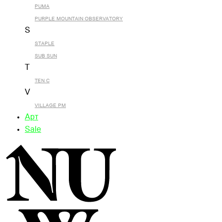
PUMA
PURPLE MOUNTAIN OBSERVATORY
S
STAPLE
SUB SUN
T
TEN C
V
VILLAGE PM
Арт
Sale