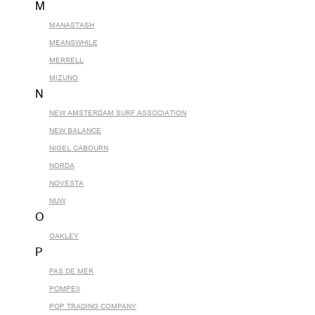
M
MANASTASH
MEANSWHILE
MERRELL
MIZUNO
N
NEW AMSTERDAM SURF ASSOCIATION
NEW BALANCE
NIGEL CABOURN
NORDA
NOVESTA
NUW
O
OAKLEY
P
PAS DE MER
POMPEII
POP TRADING COMPANY