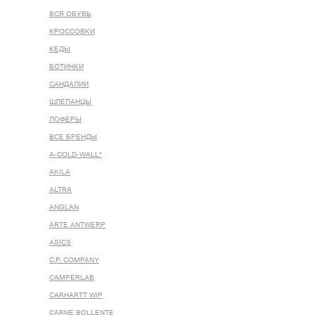
ВСЯ ОБУВЬ
КРОССОВКИ
КЕДЫ
БОТИНКИ
САНДАЛИИ
ШЛЕПАНЦЫ
ЛОФЕРЫ
ВСЕ БРЕНДЫ
A-COLD-WALL*
AKILA
ALTRA
ANGLAN
ARTE ANTWERP
ASICS
C.P. COMPANY
CAMPERLAB
CARHARTT WIP
CARNE BOLLENTE