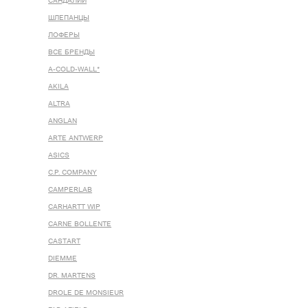
САНДАЛИИ
ШЛЕПАНЦЫ
ЛОФЕРЫ
ВСЕ БРЕНДЫ
A-COLD-WALL*
AKILA
ALTRA
ANGLAN
ARTE ANTWERP
ASICS
C.P. COMPANY
CAMPERLAB
CARHARTT WIP
CARNE BOLLENTE
CASTART
DIEMME
DR. MARTENS
DROLE DE MONSIEUR