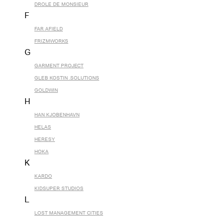
DROLE DE MONSIEUR
F
FAR AFIELD
FRIZMWORKS
G
GARMENT PROJECT
GLEB KOSTIN .SOLUTIONS
GOLDWIN
H
HAN KJOBENHAVN
HELAS
HERESY
HOKA
K
KARDO
KIDSUPER STUDIOS
L
LOST MANAGEMENT CITIES