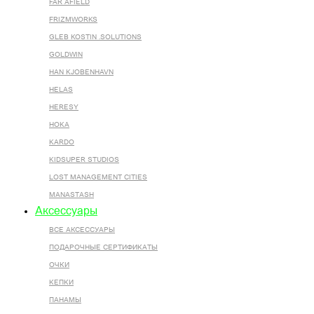
FAR AFIELD
FRIZMWORKS
GLEB KOSTIN .SOLUTIONS
GOLDWIN
HAN KJOBENHAVN
HELAS
HERESY
HOKA
KARDO
KIDSUPER STUDIOS
LOST MANAGEMENT CITIES
MANASTASH
Аксессуары
ВСЕ AКСЕССУАРЫ
ПОДАРОЧНЫЕ СЕРТИФИКАТЫ
ОЧКИ
КЕПКИ
ПАНАМЫ