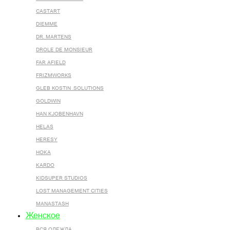
CASTART
DIEMME
DR. MARTENS
DROLE DE MONSIEUR
FAR AFIELD
FRIZMWORKS
GLEB KOSTIN .SOLUTIONS
GOLDWIN
HAN KJOBENHAVN
HELAS
HERESY
HOKA
KARDO
KIDSUPER STUDIOS
LOST MANAGEMENT CITIES
MANASTASH
Женское
ВСЯ ОДЕЖДА