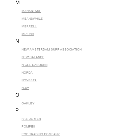
M
MANASTASH
MEANSWHILE
MERRELL
MIZUNO
N
NEW AMSTERDAM SURF ASSOCIATION
NEW BALANCE
NIGEL CABOURN
NORDA
NOVESTA
NUW
O
OAKLEY
P
PAS DE MER
POMPEII
POP TRADING COMPANY