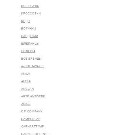
ВСЯ ОБУВЬ
КРОССОВКИ
КЕДЫ
БОТИНКИ
САНДАЛИИ
ШЛЕПАНЦЫ
ЛОФЕРЫ
ВСЕ БРЕНДЫ
A-COLD-WALL*
AKILA
ALTRA
ANGLAN
ARTE ANTWERP
ASICS
C.P. COMPANY
CAMPERLAB
CARHARTT WIP
CARNE BOLLENTE