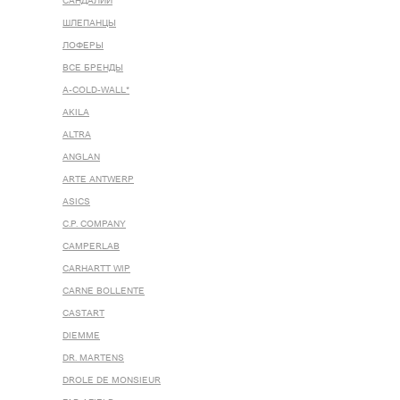
САНДАЛИИ
ШЛЕПАНЦЫ
ЛОФЕРЫ
ВСЕ БРЕНДЫ
A-COLD-WALL*
AKILA
ALTRA
ANGLAN
ARTE ANTWERP
ASICS
C.P. COMPANY
CAMPERLAB
CARHARTT WIP
CARNE BOLLENTE
CASTART
DIEMME
DR. MARTENS
DROLE DE MONSIEUR