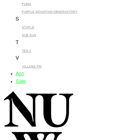
PUMA
PURPLE MOUNTAIN OBSERVATORY
S
STAPLE
SUB SUN
T
TEN C
V
VILLAGE PM
Арт
Sale