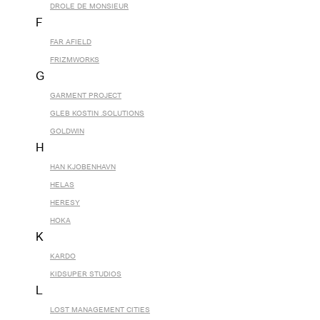
DROLE DE MONSIEUR
F
FAR AFIELD
FRIZMWORKS
G
GARMENT PROJECT
GLEB KOSTIN .SOLUTIONS
GOLDWIN
H
HAN KJOBENHAVN
HELAS
HERESY
HOKA
K
KARDO
KIDSUPER STUDIOS
L
LOST MANAGEMENT CITIES