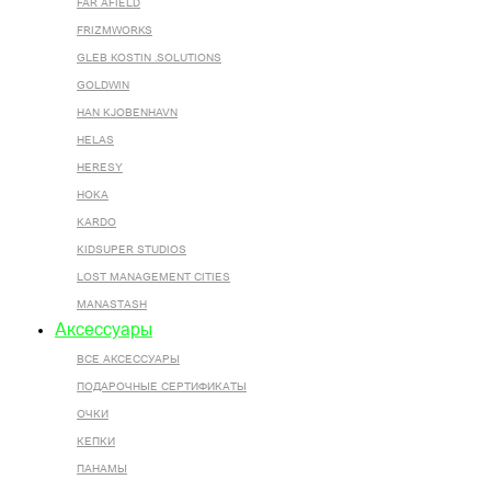
FAR AFIELD
FRIZMWORKS
GLEB KOSTIN .SOLUTIONS
GOLDWIN
HAN KJOBENHAVN
HELAS
HERESY
HOKA
KARDO
KIDSUPER STUDIOS
LOST MANAGEMENT CITIES
MANASTASH
Аксессуары
ВСЕ AКСЕССУАРЫ
ПОДАРОЧНЫЕ СЕРТИФИКАТЫ
ОЧКИ
КЕПКИ
ПАНАМЫ