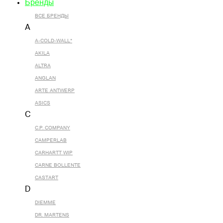
Бренды
ВСЕ БРЕНДЫ
A
A-COLD-WALL*
AKILA
ALTRA
ANGLAN
ARTE ANTWERP
ASICS
C
C.P. COMPANY
CAMPERLAB
CARHARTT WIP
CARNE BOLLENTE
CASTART
D
DIEMME
DR. MARTENS