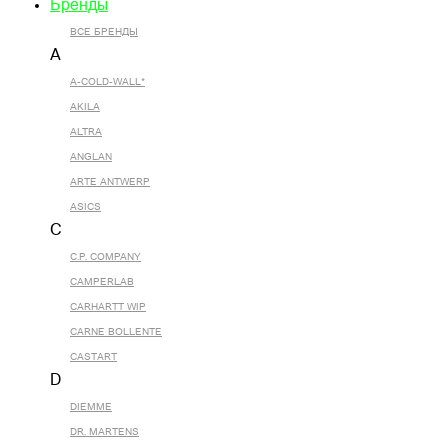
Бренды
ВСЕ БРЕНДЫ
A
A-COLD-WALL*
AKILA
ALTRA
ANGLAN
ARTE ANTWERP
ASICS
C
C.P. COMPANY
CAMPERLAB
CARHARTT WIP
CARNE BOLLENTE
CASTART
D
DIEMME
DR. MARTENS