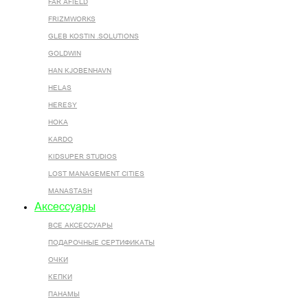
FAR AFIELD
FRIZMWORKS
GLEB KOSTIN .SOLUTIONS
GOLDWIN
HAN KJOBENHAVN
HELAS
HERESY
HOKA
KARDO
KIDSUPER STUDIOS
LOST MANAGEMENT CITIES
MANASTASH
Аксессуары
ВСЕ AКСЕССУАРЫ
ПОДАРОЧНЫЕ СЕРТИФИКАТЫ
ОЧКИ
КЕПКИ
ПАНАМЫ