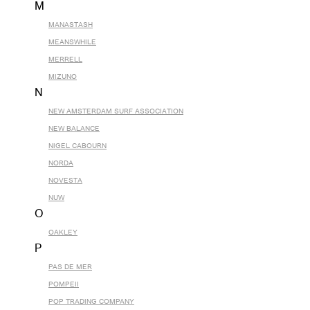
M
MANASTASH
MEANSWHILE
MERRELL
MIZUNO
N
NEW AMSTERDAM SURF ASSOCIATION
NEW BALANCE
NIGEL CABOURN
NORDA
NOVESTA
NUW
O
OAKLEY
P
PAS DE MER
POMPEII
POP TRADING COMPANY