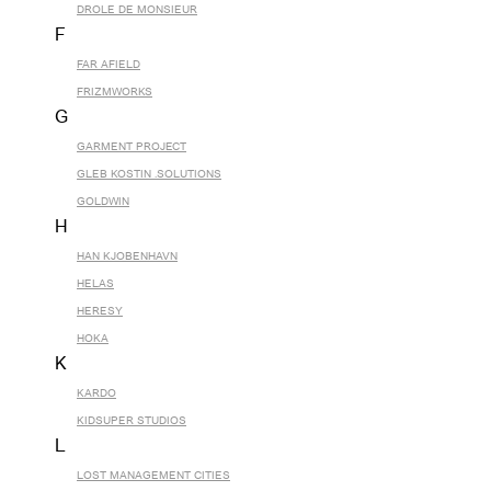
DROLE DE MONSIEUR
F
FAR AFIELD
FRIZMWORKS
G
GARMENT PROJECT
GLEB KOSTIN .SOLUTIONS
GOLDWIN
H
HAN KJOBENHAVN
HELAS
HERESY
HOKA
K
KARDO
KIDSUPER STUDIOS
L
LOST MANAGEMENT CITIES