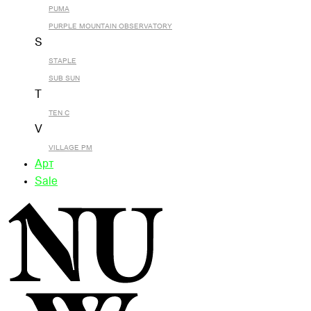
PUMA
PURPLE MOUNTAIN OBSERVATORY
S
STAPLE
SUB SUN
T
TEN C
V
VILLAGE PM
Арт
Sale