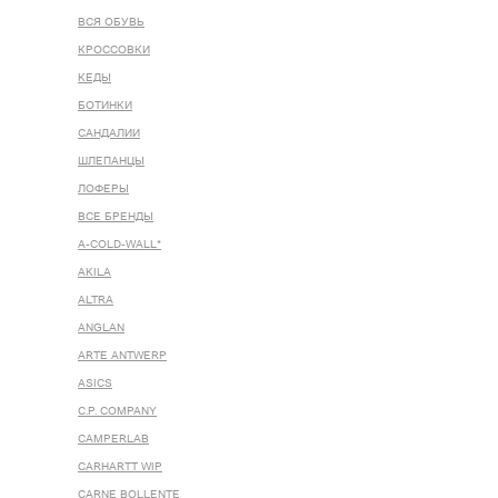
ВСЯ ОБУВЬ
КРОССОВКИ
КЕДЫ
БОТИНКИ
САНДАЛИИ
ШЛЕПАНЦЫ
ЛОФЕРЫ
ВСЕ БРЕНДЫ
A-COLD-WALL*
AKILA
ALTRA
ANGLAN
ARTE ANTWERP
ASICS
C.P. COMPANY
CAMPERLAB
CARHARTT WIP
CARNE BOLLENTE