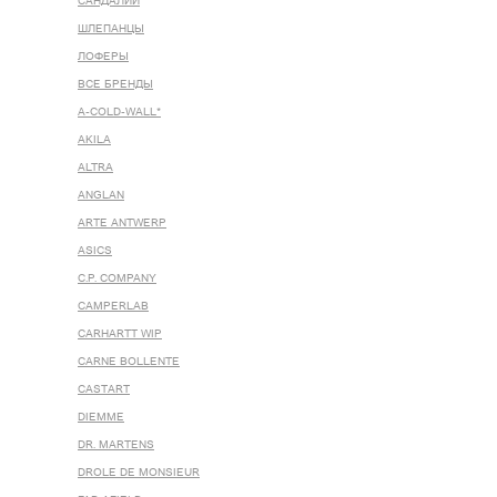
САНДАЛИИ
ШЛЕПАНЦЫ
ЛОФЕРЫ
ВСЕ БРЕНДЫ
A-COLD-WALL*
AKILA
ALTRA
ANGLAN
ARTE ANTWERP
ASICS
C.P. COMPANY
CAMPERLAB
CARHARTT WIP
CARNE BOLLENTE
CASTART
DIEMME
DR. MARTENS
DROLE DE MONSIEUR