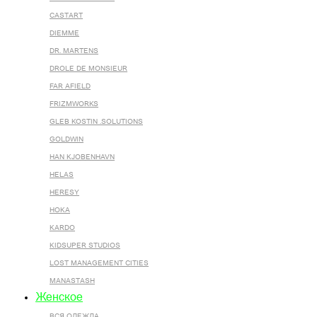
CASTART
DIEMME
DR. MARTENS
DROLE DE MONSIEUR
FAR AFIELD
FRIZMWORKS
GLEB KOSTIN .SOLUTIONS
GOLDWIN
HAN KJOBENHAVN
HELAS
HERESY
HOKA
KARDO
KIDSUPER STUDIOS
LOST MANAGEMENT CITIES
MANASTASH
Женское
ВСЯ ОДЕЖДА