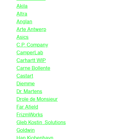
Akila
Altra
Anglan
Arte Antwerp
Asics
C.P. Company
CamperLab
Carhartt WIP
Carne Bollente
Castart
Diemme
Dr. Martens
Drole de Monsieur
Far Afield
FrizmWorks
Gleb Kostin .Solutions
Goldwin
Han Kjobenhavn