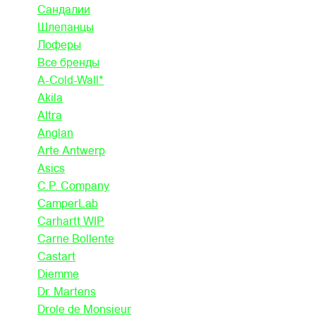
Сандалии
Шлепанцы
Лоферы
Все бренды
A-Cold-Wall*
Akila
Altra
Anglan
Arte Antwerp
Asics
C.P. Company
CamperLab
Carhartt WIP
Carne Bollente
Castart
Diemme
Dr. Martens
Drole de Monsieur