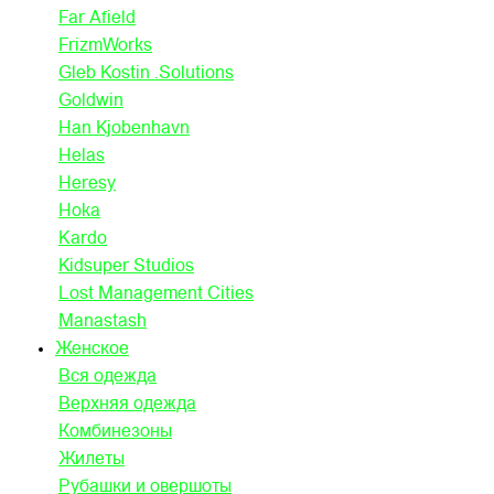
Far Afield
FrizmWorks
Gleb Kostin .Solutions
Goldwin
Han Kjobenhavn
Helas
Heresy
Hoka
Kardo
Kidsuper Studios
Lost Management Cities
Manastash
Женское
Вся одежда
Верхняя одежда
Комбинезоны
Жилеты
Рубашки и овершоты