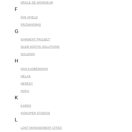
DROLE DE MONSIEUR
F
FAR AFIELD
FRIZMWORKS
G
GARMENT PROJECT
GLEB KOSTIN .SOLUTIONS
GOLDWIN
H
HAN KJOBENHAVN
HELAS
HERESY
HOKA
K
KARDO
KIDSUPER STUDIOS
L
LOST MANAGEMENT CITIES