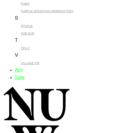
PUMA
PURPLE MOUNTAIN OBSERVATORY
S
STAPLE
SUB SUN
T
TEN C
V
VILLAGE PM
Арт
Sale