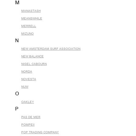
M
MANASTASH
MEANSWHILE
MERRELL
MIZUNO
N
NEW AMSTERDAM SURF ASSOCIATION
NEW BALANCE
NIGEL CABOURN
NORDA
NOVESTA
NUW
O
OAKLEY
P
PAS DE MER
POMPEII
POP TRADING COMPANY