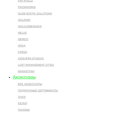
FAR AFIELD
FRIZMWORKS
GLEB KOSTIN .SOLUTIONS
GOLDWIN
HAN KJOBENHAVN
HELAS
HERESY
HOKA
KARDO
KIDSUPER STUDIOS
LOST MANAGEMENT CITIES
MANASTASH
Аксессуары
ВСЕ AКСЕССУАРЫ
ПОДАРОЧНЫЕ СЕРТИФИКАТЫ
ОЧКИ
КЕПКИ
ПАНАМЫ