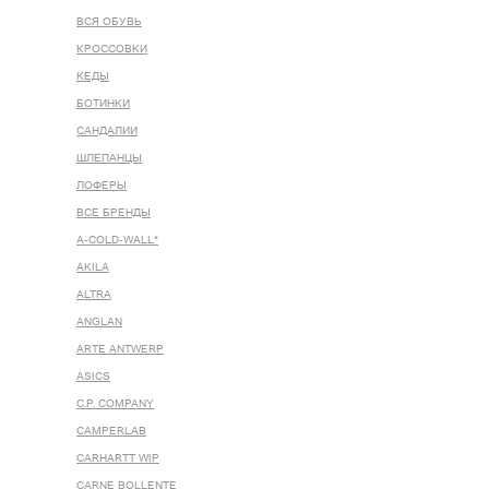
ВСЯ ОБУВЬ
КРОССОВКИ
КЕДЫ
БОТИНКИ
САНДАЛИИ
ШЛЕПАНЦЫ
ЛОФЕРЫ
ВСЕ БРЕНДЫ
A-COLD-WALL*
AKILA
ALTRA
ANGLAN
ARTE ANTWERP
ASICS
C.P. COMPANY
CAMPERLAB
CARHARTT WIP
CARNE BOLLENTE