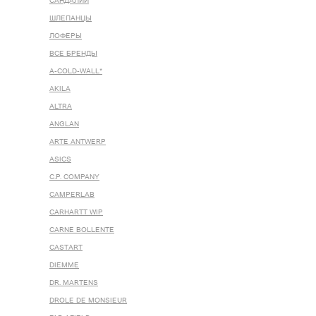
САНДАЛИИ
ШЛЕПАНЦЫ
ЛОФЕРЫ
ВСЕ БРЕНДЫ
A-COLD-WALL*
AKILA
ALTRA
ANGLAN
ARTE ANTWERP
ASICS
C.P. COMPANY
CAMPERLAB
CARHARTT WIP
CARNE BOLLENTE
CASTART
DIEMME
DR. MARTENS
DROLE DE MONSIEUR