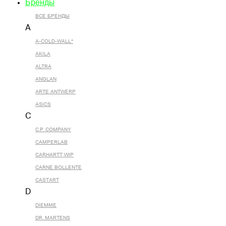
Бренды
ВСЕ БРЕНДЫ
A
A-COLD-WALL*
AKILA
ALTRA
ANGLAN
ARTE ANTWERP
ASICS
C
C.P. COMPANY
CAMPERLAB
CARHARTT WIP
CARNE BOLLENTE
CASTART
D
DIEMME
DR. MARTENS