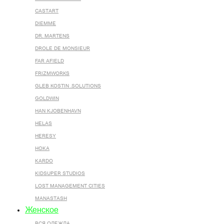
CASTART
DIEMME
DR. MARTENS
DROLE DE MONSIEUR
FAR AFIELD
FRIZMWORKS
GLEB KOSTIN .SOLUTIONS
GOLDWIN
HAN KJOBENHAVN
HELAS
HERESY
HOKA
KARDO
KIDSUPER STUDIOS
LOST MANAGEMENT CITIES
MANASTASH
Женское
ВСЯ ОДЕЖДА