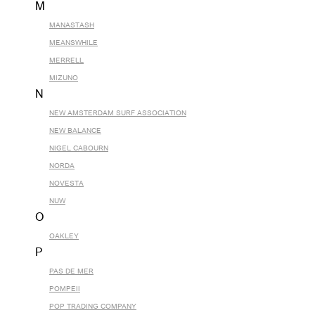
M
MANASTASH
MEANSWHILE
MERRELL
MIZUNO
N
NEW AMSTERDAM SURF ASSOCIATION
NEW BALANCE
NIGEL CABOURN
NORDA
NOVESTA
NUW
O
OAKLEY
P
PAS DE MER
POMPEII
POP TRADING COMPANY