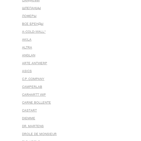
САНДАЛИИ
ШЛЕПАНЦЫ
ЛОФЕРЫ
ВСЕ БРЕНДЫ
A-COLD-WALL*
AKILA
ALTRA
ANGLAN
ARTE ANTWERP
ASICS
C.P. COMPANY
CAMPERLAB
CARHARTT WIP
CARNE BOLLENTE
CASTART
DIEMME
DR. MARTENS
DROLE DE MONSIEUR