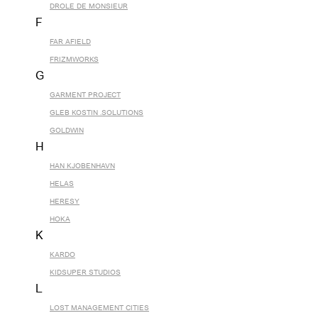
DROLE DE MONSIEUR
F
FAR AFIELD
FRIZMWORKS
G
GARMENT PROJECT
GLEB KOSTIN .SOLUTIONS
GOLDWIN
H
HAN KJOBENHAVN
HELAS
HERESY
HOKA
K
KARDO
KIDSUPER STUDIOS
L
LOST MANAGEMENT CITIES