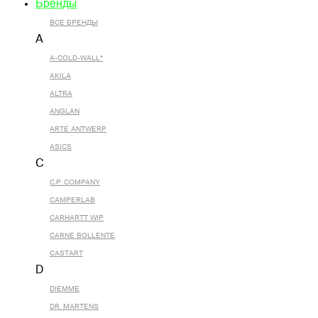
Бренды
ВСЕ БРЕНДЫ
A
A-COLD-WALL*
AKILA
ALTRA
ANGLAN
ARTE ANTWERP
ASICS
C
C.P. COMPANY
CAMPERLAB
CARHARTT WIP
CARNE BOLLENTE
CASTART
D
DIEMME
DR. MARTENS