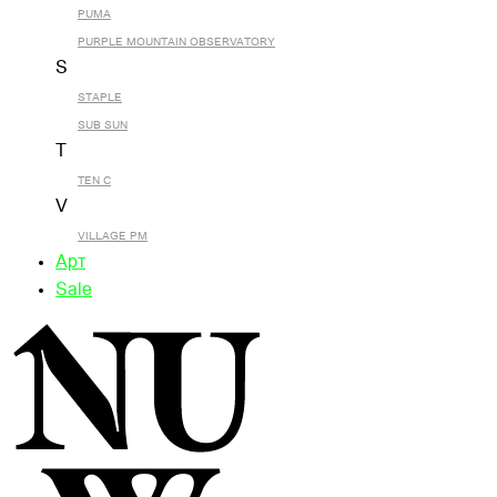
PUMA
PURPLE MOUNTAIN OBSERVATORY
S
STAPLE
SUB SUN
T
TEN C
V
VILLAGE PM
Арт
Sale