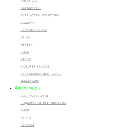
FAR AFIELD
FRIZMWORKS
GLEB KOSTIN .SOLUTIONS
GOLDWIN
HAN KJOBENHAVN
HELAS
HERESY
HOKA
KARDO
KIDSUPER STUDIOS
LOST MANAGEMENT CITIES
MANASTASH
Аксессуары
ВСЕ AКСЕССУАРЫ
ПОДАРОЧНЫЕ СЕРТИФИКАТЫ
ОЧКИ
КЕПКИ
ПАНАМЫ