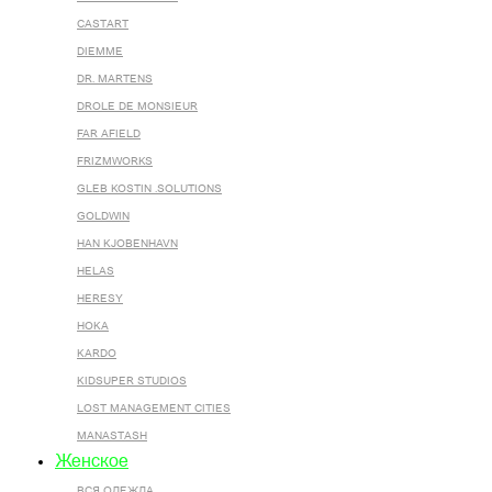
CASTART
DIEMME
DR. MARTENS
DROLE DE MONSIEUR
FAR AFIELD
FRIZMWORKS
GLEB KOSTIN .SOLUTIONS
GOLDWIN
HAN KJOBENHAVN
HELAS
HERESY
HOKA
KARDO
KIDSUPER STUDIOS
LOST MANAGEMENT CITIES
MANASTASH
Женское
ВСЯ ОДЕЖДА