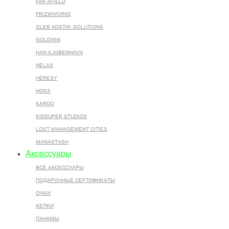
FAR AFIELD
FRIZMWORKS
GLEB KOSTIN .SOLUTIONS
GOLDWIN
HAN KJOBENHAVN
HELAS
HERESY
HOKA
KARDO
KIDSUPER STUDIOS
LOST MANAGEMENT CITIES
MANASTASH
Аксессуары
ВСЕ AКСЕССУАРЫ
ПОДАРОЧНЫЕ СЕРТИФИКАТЫ
ОЧКИ
КЕПКИ
ПАНАМЫ