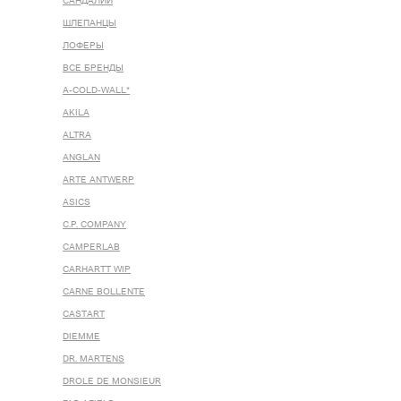
САНДАЛИИ
ШЛЕПАНЦЫ
ЛОФЕРЫ
ВСЕ БРЕНДЫ
A-COLD-WALL*
AKILA
ALTRA
ANGLAN
ARTE ANTWERP
ASICS
C.P. COMPANY
CAMPERLAB
CARHARTT WIP
CARNE BOLLENTE
CASTART
DIEMME
DR. MARTENS
DROLE DE MONSIEUR