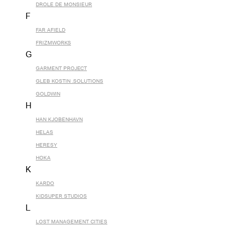
DROLE DE MONSIEUR
F
FAR AFIELD
FRIZMWORKS
G
GARMENT PROJECT
GLEB KOSTIN .SOLUTIONS
GOLDWIN
H
HAN KJOBENHAVN
HELAS
HERESY
HOKA
K
KARDO
KIDSUPER STUDIOS
L
LOST MANAGEMENT CITIES