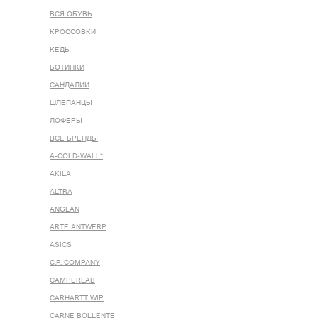
ВСЯ ОБУВЬ
КРОССОВКИ
КЕДЫ
БОТИНКИ
САНДАЛИИ
ШЛЕПАНЦЫ
ЛОФЕРЫ
ВСЕ БРЕНДЫ
A-COLD-WALL*
AKILA
ALTRA
ANGLAN
ARTE ANTWERP
ASICS
C.P. COMPANY
CAMPERLAB
CARHARTT WIP
CARNE BOLLENTE