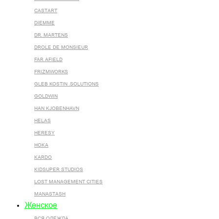
CASTART
DIEMME
DR. MARTENS
DROLE DE MONSIEUR
FAR AFIELD
FRIZMWORKS
GLEB KOSTIN .SOLUTIONS
GOLDWIN
HAN KJOBENHAVN
HELAS
HERESY
HOKA
KARDO
KIDSUPER STUDIOS
LOST MANAGEMENT CITIES
MANASTASH
Женское
ВСЯ ОДЕЖДА