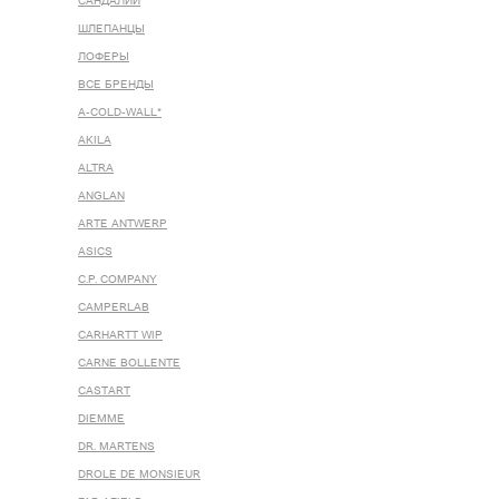
САНДАЛИИ
ШЛЕПАНЦЫ
ЛОФЕРЫ
ВСЕ БРЕНДЫ
A-COLD-WALL*
AKILA
ALTRA
ANGLAN
ARTE ANTWERP
ASICS
C.P. COMPANY
CAMPERLAB
CARHARTT WIP
CARNE BOLLENTE
CASTART
DIEMME
DR. MARTENS
DROLE DE MONSIEUR