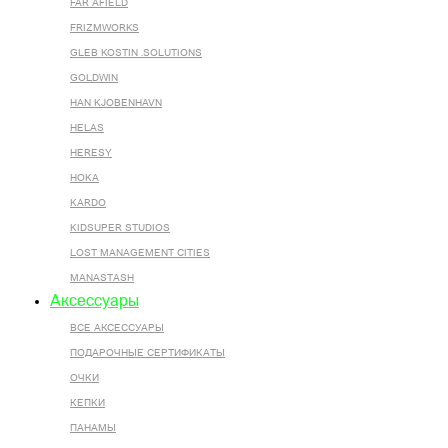
FAR AFIELD
FRIZMWORKS
GLEB KOSTIN .SOLUTIONS
GOLDWIN
HAN KJOBENHAVN
HELAS
HERESY
HOKA
KARDO
KIDSUPER STUDIOS
LOST MANAGEMENT CITIES
MANASTASH
Аксессуары
ВСЕ AКСЕССУАРЫ
ПОДАРОЧНЫЕ СЕРТИФИКАТЫ
ОЧКИ
КЕПКИ
ПАНАМЫ