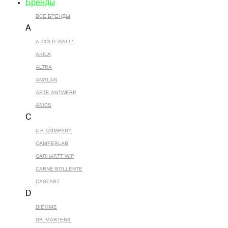
Бренды
ВСЕ БРЕНДЫ
A
A-COLD-WALL*
AKILA
ALTRA
ANGLAN
ARTE ANTWERP
ASICS
C
C.P. COMPANY
CAMPERLAB
CARHARTT WIP
CARNE BOLLENTE
CASTART
D
DIEMME
DR. MARTENS