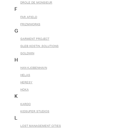
DROLE DE MONSIEUR
F
FAR AFIELD
FRIZMWORKS
G
GARMENT PROJECT
GLEB KOSTIN .SOLUTIONS
GOLDWIN
H
HAN KJOBENHAVN
HELAS
HERESY
HOKA
K
KARDO
KIDSUPER STUDIOS
L
LOST MANAGEMENT CITIES