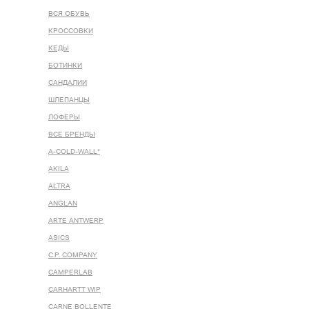
ВСЯ ОБУВЬ
КРОССОВКИ
КЕДЫ
БОТИНКИ
САНДАЛИИ
ШЛЕПАНЦЫ
ЛОФЕРЫ
ВСЕ БРЕНДЫ
A-COLD-WALL*
AKILA
ALTRA
ANGLAN
ARTE ANTWERP
ASICS
C.P. COMPANY
CAMPERLAB
CARHARTT WIP
CARNE BOLLENTE