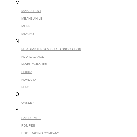
M
MANASTASH
MEANSWHILE
MERRELL
MIZUNO
N
NEW AMSTERDAM SURF ASSOCIATION
NEW BALANCE
NIGEL CABOURN
NORDA
NOVESTA
NUW
O
OAKLEY
P
PAS DE MER
POMPEII
POP TRADING COMPANY