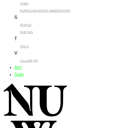
PUMA
PURPLE MOUNTAIN OBSERVATORY
S
STAPLE
SUB SUN
T
TEN C
V
VILLAGE PM
Арт
Sale