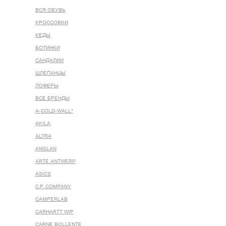
ВСЯ ОБУВЬ
КРОССОВКИ
КЕДЫ
БОТИНКИ
САНДАЛИИ
ШЛЕПАНЦЫ
ЛОФЕРЫ
ВСЕ БРЕНДЫ
A-COLD-WALL*
AKILA
ALTRA
ANGLAN
ARTE ANTWERP
ASICS
C.P. COMPANY
CAMPERLAB
CARHARTT WIP
CARNE BOLLENTE