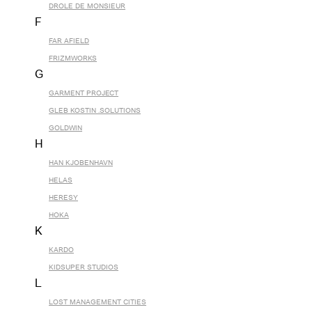
DROLE DE MONSIEUR
F
FAR AFIELD
FRIZMWORKS
G
GARMENT PROJECT
GLEB KOSTIN .SOLUTIONS
GOLDWIN
H
HAN KJOBENHAVN
HELAS
HERESY
HOKA
K
KARDO
KIDSUPER STUDIOS
L
LOST MANAGEMENT CITIES