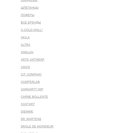
САНДАЛИИ
ШЛЕПАНЦЫ
ЛОФЕРЫ
ВСЕ БРЕНДЫ
A-COLD-WALL*
AKILA
ALTRA
ANGLAN
ARTE ANTWERP
ASICS
C.P. COMPANY
CAMPERLAB
CARHARTT WIP
CARNE BOLLENTE
CASTART
DIEMME
DR. MARTENS
DROLE DE MONSIEUR