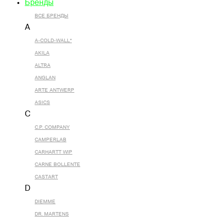
Бренды
ВСЕ БРЕНДЫ
A
A-COLD-WALL*
AKILA
ALTRA
ANGLAN
ARTE ANTWERP
ASICS
C
C.P. COMPANY
CAMPERLAB
CARHARTT WIP
CARNE BOLLENTE
CASTART
D
DIEMME
DR. MARTENS