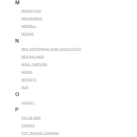
M
MANASTASH
MEANSWHILE
MERRELL
MIZUNO
N
NEW AMSTERDAM SURF ASSOCIATION
NEW BALANCE
NIGEL CABOURN
NORDA
NOVESTA
NUW
O
OAKLEY
P
PAS DE MER
POMPEII
POP TRADING COMPANY