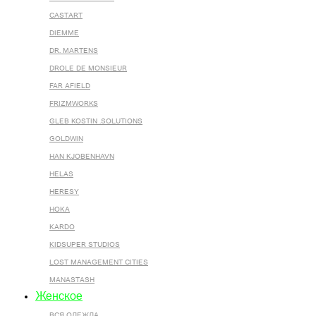
CASTART
DIEMME
DR. MARTENS
DROLE DE MONSIEUR
FAR AFIELD
FRIZMWORKS
GLEB KOSTIN .SOLUTIONS
GOLDWIN
HAN KJOBENHAVN
HELAS
HERESY
HOKA
KARDO
KIDSUPER STUDIOS
LOST MANAGEMENT CITIES
MANASTASH
Женское
ВСЯ ОДЕЖДА