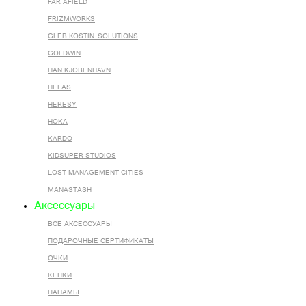
FAR AFIELD
FRIZMWORKS
GLEB KOSTIN .SOLUTIONS
GOLDWIN
HAN KJOBENHAVN
HELAS
HERESY
HOKA
KARDO
KIDSUPER STUDIOS
LOST MANAGEMENT CITIES
MANASTASH
Аксессуары
ВСЕ AКСЕССУАРЫ
ПОДАРОЧНЫЕ СЕРТИФИКАТЫ
ОЧКИ
КЕПКИ
ПАНАМЫ