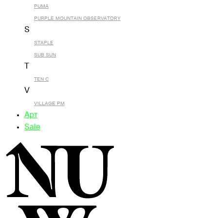
PUMA
PURPLE MOUNTAIN OBSERVATORY
S
STAPLE
SUB SUN
T
TEN C
V
VILLAGE PM
Арт
Sale