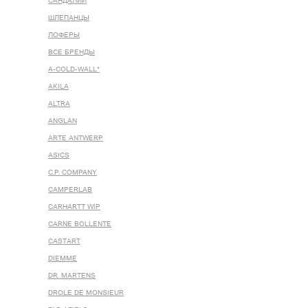
САНДАЛИИ
ШЛЕПАНЦЫ
ЛОФЕРЫ
ВСЕ БРЕНДЫ
A-COLD-WALL*
AKILA
ALTRA
ANGLAN
ARTE ANTWERP
ASICS
C.P. COMPANY
CAMPERLAB
CARHARTT WIP
CARNE BOLLENTE
CASTART
DIEMME
DR. MARTENS
DROLE DE MONSIEUR