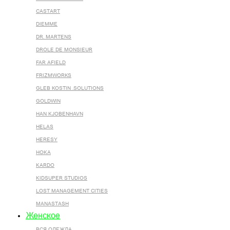
CASTART
DIEMME
DR. MARTENS
DROLE DE MONSIEUR
FAR AFIELD
FRIZMWORKS
GLEB KOSTIN .SOLUTIONS
GOLDWIN
HAN KJOBENHAVN
HELAS
HERESY
HOKA
KARDO
KIDSUPER STUDIOS
LOST MANAGEMENT CITIES
MANASTASH
Женское
ВСЯ ОДЕЖДА