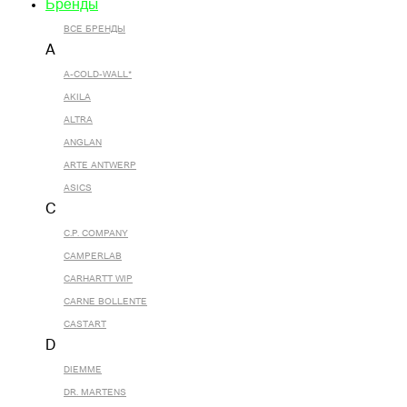
Бренды
ВСЕ БРЕНДЫ
A
A-COLD-WALL*
AKILA
ALTRA
ANGLAN
ARTE ANTWERP
ASICS
C
C.P. COMPANY
CAMPERLAB
CARHARTT WIP
CARNE BOLLENTE
CASTART
D
DIEMME
DR. MARTENS