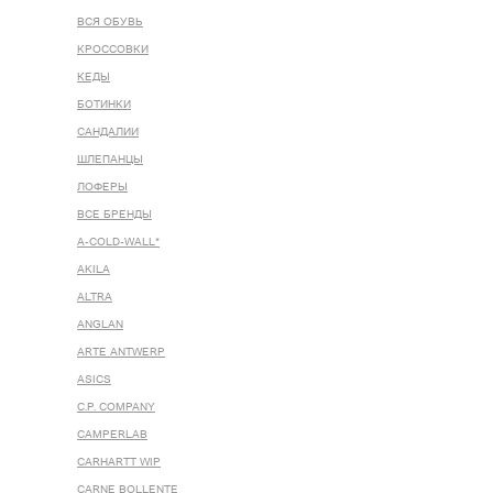
ВСЯ ОБУВЬ
КРОССОВКИ
КЕДЫ
БОТИНКИ
САНДАЛИИ
ШЛЕПАНЦЫ
ЛОФЕРЫ
ВСЕ БРЕНДЫ
A-COLD-WALL*
AKILA
ALTRA
ANGLAN
ARTE ANTWERP
ASICS
C.P. COMPANY
CAMPERLAB
CARHARTT WIP
CARNE BOLLENTE