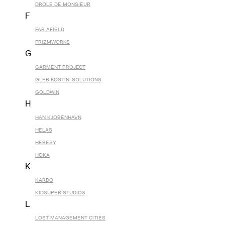
DROLE DE MONSIEUR
F
FAR AFIELD
FRIZMWORKS
G
GARMENT PROJECT
GLEB KOSTIN .SOLUTIONS
GOLDWIN
H
HAN KJOBENHAVN
HELAS
HERESY
HOKA
K
KARDO
KIDSUPER STUDIOS
L
LOST MANAGEMENT CITIES