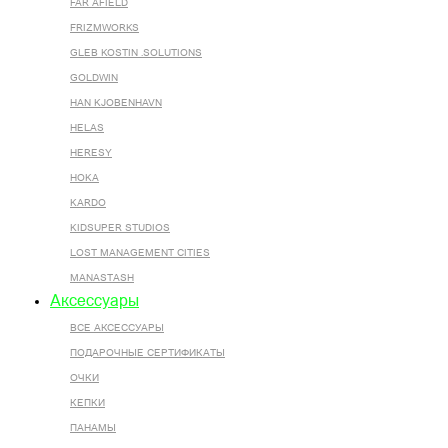
FAR AFIELD
FRIZMWORKS
GLEB KOSTIN .SOLUTIONS
GOLDWIN
HAN KJOBENHAVN
HELAS
HERESY
HOKA
KARDO
KIDSUPER STUDIOS
LOST MANAGEMENT CITIES
MANASTASH
Аксессуары
ВСЕ AКСЕССУАРЫ
ПОДАРОЧНЫЕ СЕРТИФИКАТЫ
ОЧКИ
КЕПКИ
ПАНАМЫ