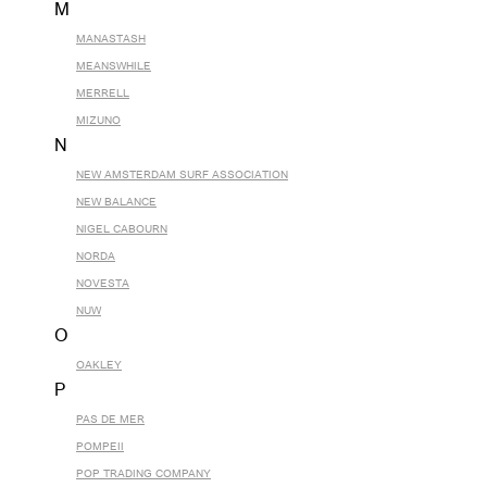
M
MANASTASH
MEANSWHILE
MERRELL
MIZUNO
N
NEW AMSTERDAM SURF ASSOCIATION
NEW BALANCE
NIGEL CABOURN
NORDA
NOVESTA
NUW
O
OAKLEY
P
PAS DE MER
POMPEII
POP TRADING COMPANY