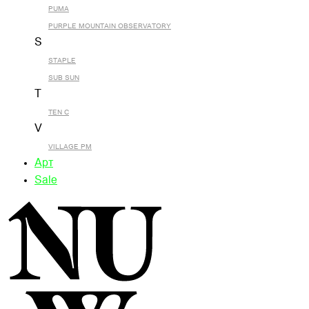
PUMA
PURPLE MOUNTAIN OBSERVATORY
S
STAPLE
SUB SUN
T
TEN C
V
VILLAGE PM
Арт
Sale