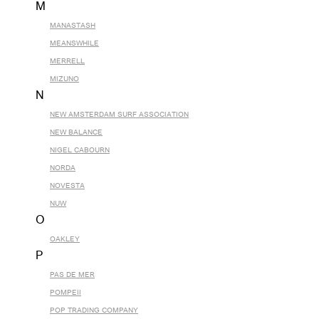
M
MANASTASH
MEANSWHILE
MERRELL
MIZUNO
N
NEW AMSTERDAM SURF ASSOCIATION
NEW BALANCE
NIGEL CABOURN
NORDA
NOVESTA
NUW
O
OAKLEY
P
PAS DE MER
POMPEII
POP TRADING COMPANY