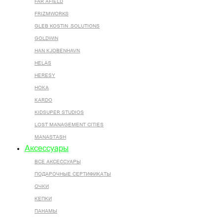
FAR AFIELD
FRIZMWORKS
GLEB KOSTIN .SOLUTIONS
GOLDWIN
HAN KJOBENHAVN
HELAS
HERESY
HOKA
KARDO
KIDSUPER STUDIOS
LOST MANAGEMENT CITIES
MANASTASH
Аксессуары
ВСЕ AКСЕССУАРЫ
ПОДАРОЧНЫЕ СЕРТИФИКАТЫ
ОЧКИ
КЕПКИ
ПАНАМЫ