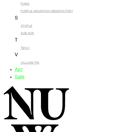
PUMA
PURPLE MOUNTAIN OBSERVATORY
S
STAPLE
SUB SUN
T
TEN C
V
VILLAGE PM
Арт
Sale