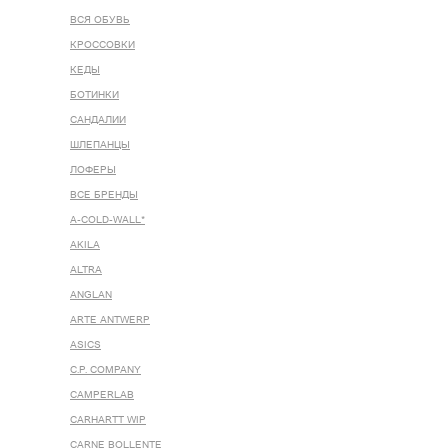
ВСЯ ОБУВЬ
КРОССОВКИ
КЕДЫ
БОТИНКИ
САНДАЛИИ
ШЛЕПАНЦЫ
ЛОФЕРЫ
ВСЕ БРЕНДЫ
A-COLD-WALL*
AKILA
ALTRA
ANGLAN
ARTE ANTWERP
ASICS
C.P. COMPANY
CAMPERLAB
CARHARTT WIP
CARNE BOLLENTE