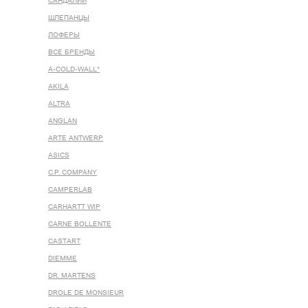
САНДАЛИИ
ШЛЕПАНЦЫ
ЛОФЕРЫ
ВСЕ БРЕНДЫ
A-COLD-WALL*
AKILA
ALTRA
ANGLAN
ARTE ANTWERP
ASICS
C.P. COMPANY
CAMPERLAB
CARHARTT WIP
CARNE BOLLENTE
CASTART
DIEMME
DR. MARTENS
DROLE DE MONSIEUR