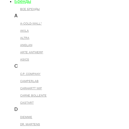
Бренды
ВСЕ БРЕНДЫ
A
A-COLD-WALL*
AKILA
ALTRA
ANGLAN
ARTE ANTWERP
ASICS
C
C.P. COMPANY
CAMPERLAB
CARHARTT WIP
CARNE BOLLENTE
CASTART
D
DIEMME
DR. MARTENS