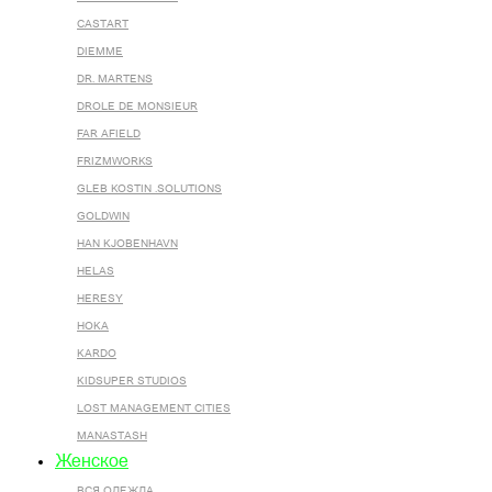
CASTART
DIEMME
DR. MARTENS
DROLE DE MONSIEUR
FAR AFIELD
FRIZMWORKS
GLEB KOSTIN .SOLUTIONS
GOLDWIN
HAN KJOBENHAVN
HELAS
HERESY
HOKA
KARDO
KIDSUPER STUDIOS
LOST MANAGEMENT CITIES
MANASTASH
Женское
ВСЯ ОДЕЖДА