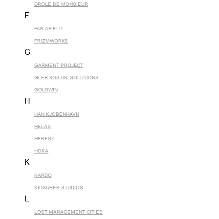
DROLE DE MONSIEUR
F
FAR AFIELD
FRIZMWORKS
G
GARMENT PROJECT
GLEB KOSTIN .SOLUTIONS
GOLDWIN
H
HAN KJOBENHAVN
HELAS
HERESY
HOKA
K
KARDO
KIDSUPER STUDIOS
L
LOST MANAGEMENT CITIES