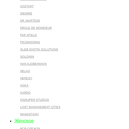
CASTART
DIEMME
DR. MARTENS
DROLE DE MONSIEUR
FAR AFIELD
FRIZMWORKS
GLEB KOSTIN .SOLUTIONS
GOLDWIN
HAN KJOBENHAVN
HELAS
HERESY
HOKA
KARDO
KIDSUPER STUDIOS
LOST MANAGEMENT CITIES
MANASTASH
Женское
ВСЯ ОДЕЖДА