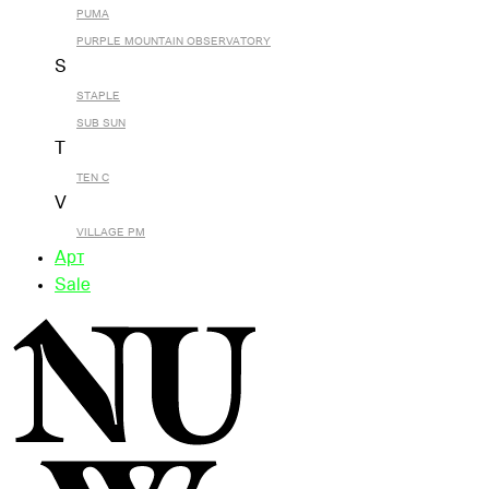
PUMA
PURPLE MOUNTAIN OBSERVATORY
S
STAPLE
SUB SUN
T
TEN C
V
VILLAGE PM
Арт
Sale