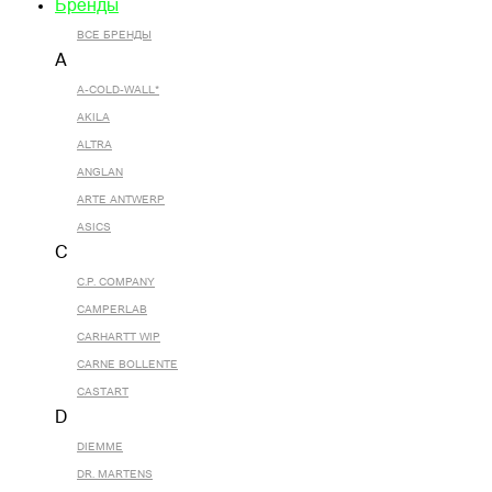
Бренды
ВСЕ БРЕНДЫ
A
A-COLD-WALL*
AKILA
ALTRA
ANGLAN
ARTE ANTWERP
ASICS
C
C.P. COMPANY
CAMPERLAB
CARHARTT WIP
CARNE BOLLENTE
CASTART
D
DIEMME
DR. MARTENS