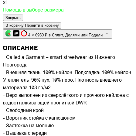
xl
Помощь в выборе размера
Закрыть
В корзину
Перейти в корзину
4 × 6950 ₽ в Сплит, Долями или Подели
ОПИСАНИЕ
- Called a Garment – smart streetwear из Нижнего
Новгорода
- Внешняя ткань: 100% нейлон. Подкладка: 100% нейлон.
Утеплитель: 90% пух, 10% перо. Плотность внешнего
материала 103 гр/м2
- Верх выполнен из сверхлёгкого и прочного нейлона с
водоотталкивающей пропиткой DWR
- Свободный крой
- Воротник стойка с капюшоном
- Застежка на молнию
- Вышивка спереди