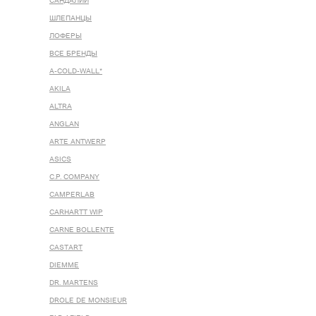
САНДАЛИИ
ШЛЕПАНЦЫ
ЛОФЕРЫ
ВСЕ БРЕНДЫ
A-COLD-WALL*
AKILA
ALTRA
ANGLAN
ARTE ANTWERP
ASICS
C.P. COMPANY
CAMPERLAB
CARHARTT WIP
CARNE BOLLENTE
CASTART
DIEMME
DR. MARTENS
DROLE DE MONSIEUR