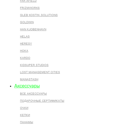
FAR AFIELD
FRIZMWORKS
GLEB KOSTIN .SOLUTIONS
GOLDWIN
HAN KJOBENHAVN
HELAS
HERESY
HOKA
KARDO
KIDSUPER STUDIOS
LOST MANAGEMENT CITIES
MANASTASH
Аксессуары
ВСЕ AКСЕССУАРЫ
ПОДАРОЧНЫЕ СЕРТИФИКАТЫ
ОЧКИ
КЕПКИ
ПАНАМЫ