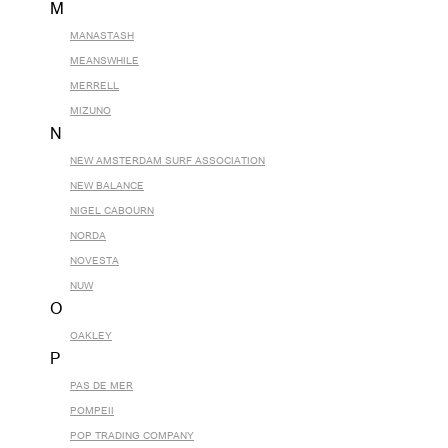
M
MANASTASH
MEANSWHILE
MERRELL
MIZUNO
N
NEW AMSTERDAM SURF ASSOCIATION
NEW BALANCE
NIGEL CABOURN
NORDA
NOVESTA
NUW
O
OAKLEY
P
PAS DE MER
POMPEII
POP TRADING COMPANY