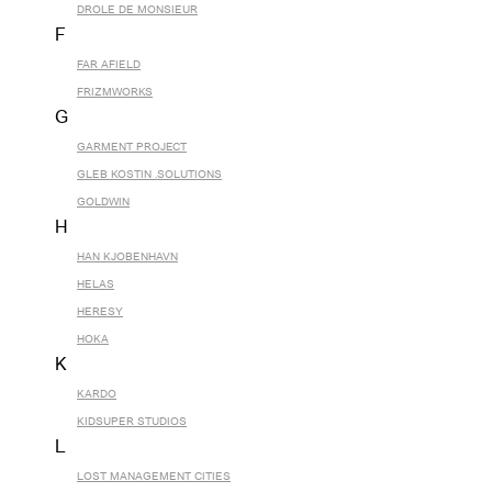
DROLE DE MONSIEUR
F
FAR AFIELD
FRIZMWORKS
G
GARMENT PROJECT
GLEB KOSTIN .SOLUTIONS
GOLDWIN
H
HAN KJOBENHAVN
HELAS
HERESY
HOKA
K
KARDO
KIDSUPER STUDIOS
L
LOST MANAGEMENT CITIES