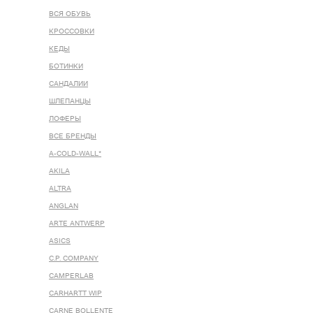
ВСЯ ОБУВЬ
КРОССОВКИ
КЕДЫ
БОТИНКИ
САНДАЛИИ
ШЛЕПАНЦЫ
ЛОФЕРЫ
ВСЕ БРЕНДЫ
A-COLD-WALL*
AKILA
ALTRA
ANGLAN
ARTE ANTWERP
ASICS
C.P. COMPANY
CAMPERLAB
CARHARTT WIP
CARNE BOLLENTE