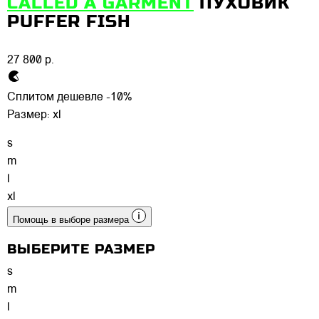
CALLED A GARMENT
ПУХОВИК
PUFFER FISH
27 800 р.
Сплитом дешевле -10%
Размер:
xl
s
m
l
xl
Помощь в выборе размера
ВЫБЕРИТЕ РАЗМЕР
s
m
l