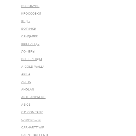
ВСЯ ОБУВЬ
КРОССОВКИ
КЕДЫ
БОТИНКИ
САНДАЛИИ
ШЛЕПАНЦЫ
ЛОФЕРЫ
ВСЕ БРЕНДЫ
A-COLD-WALL*
AKILA
ALTRA
ANGLAN
ARTE ANTWERP
ASICS
C.P. COMPANY
CAMPERLAB
CARHARTT WIP
CARNE BOLLENTE