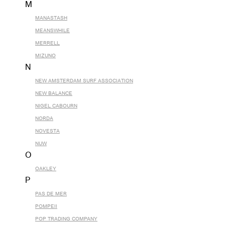
M
MANASTASH
MEANSWHILE
MERRELL
MIZUNO
N
NEW AMSTERDAM SURF ASSOCIATION
NEW BALANCE
NIGEL CABOURN
NORDA
NOVESTA
NUW
O
OAKLEY
P
PAS DE MER
POMPEII
POP TRADING COMPANY