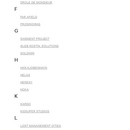
DROLE DE MONSIEUR
F
FAR AFIELD
FRIZMWORKS
G
GARMENT PROJECT
GLEB KOSTIN .SOLUTIONS
GOLDWIN
H
HAN KJOBENHAVN
HELAS
HERESY
HOKA
K
KARDO
KIDSUPER STUDIOS
L
LOST MANAGEMENT CITIES