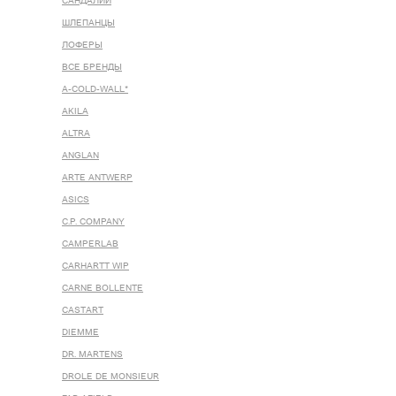
САНДАЛИИ
ШЛЕПАНЦЫ
ЛОФЕРЫ
ВСЕ БРЕНДЫ
A-COLD-WALL*
AKILA
ALTRA
ANGLAN
ARTE ANTWERP
ASICS
C.P. COMPANY
CAMPERLAB
CARHARTT WIP
CARNE BOLLENTE
CASTART
DIEMME
DR. MARTENS
DROLE DE MONSIEUR