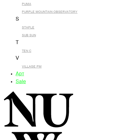
PUMA
PURPLE MOUNTAIN OBSERVATORY
S
STAPLE
SUB SUN
T
TEN C
V
VILLAGE PM
Арт
Sale