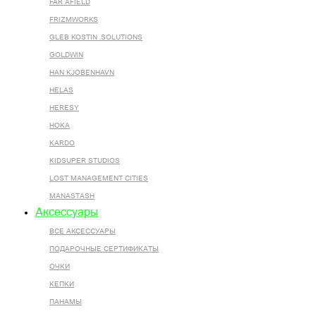
FAR AFIELD
FRIZMWORKS
GLEB KOSTIN .SOLUTIONS
GOLDWIN
HAN KJOBENHAVN
HELAS
HERESY
HOKA
KARDO
KIDSUPER STUDIOS
LOST MANAGEMENT CITIES
MANASTASH
Аксессуары
ВСЕ AКСЕССУАРЫ
ПОДАРОЧНЫЕ СЕРТИФИКАТЫ
ОЧКИ
КЕПКИ
ПАНАМЫ