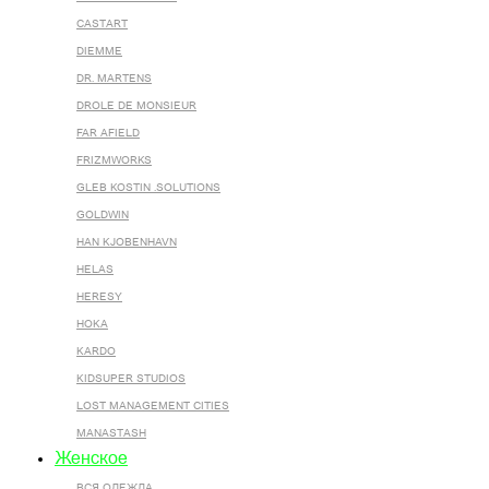
CASTART
DIEMME
DR. MARTENS
DROLE DE MONSIEUR
FAR AFIELD
FRIZMWORKS
GLEB KOSTIN .SOLUTIONS
GOLDWIN
HAN KJOBENHAVN
HELAS
HERESY
HOKA
KARDO
KIDSUPER STUDIOS
LOST MANAGEMENT CITIES
MANASTASH
Женское
ВСЯ ОДЕЖДА