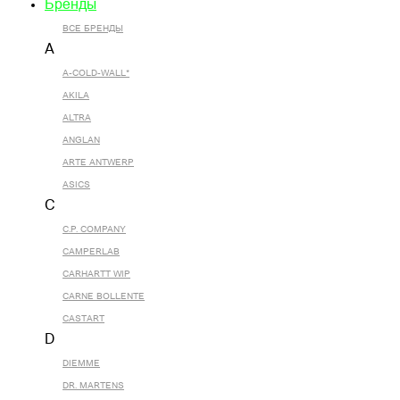
Бренды
ВСЕ БРЕНДЫ
A
A-COLD-WALL*
AKILA
ALTRA
ANGLAN
ARTE ANTWERP
ASICS
C
C.P. COMPANY
CAMPERLAB
CARHARTT WIP
CARNE BOLLENTE
CASTART
D
DIEMME
DR. MARTENS