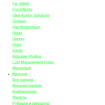
Far Afield
FrizmWorks
Gleb Kostin .Solutions
Goldwin
Han Kjobenhavn
Helas
Heresy
Hoka
Kardo
Kidsuper Studios
Lost Management Cities
Manastash
Женское
Вся одежда
Верхняя одежда
Комбинезоны
Жилеты
Рубашки и овершоты