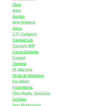
Akila
Altra
Anglan
Arte Antwerp
Asics
C.P. Company
CamperLab
Carhartt WIP
Carne Bollente
Castart
Diemme
Dr. Martens
Drole de Monsieur
Far Afield
FrizmWorks
Gleb Kostin .Solutions
Goldwin
Han Kjobenhavn