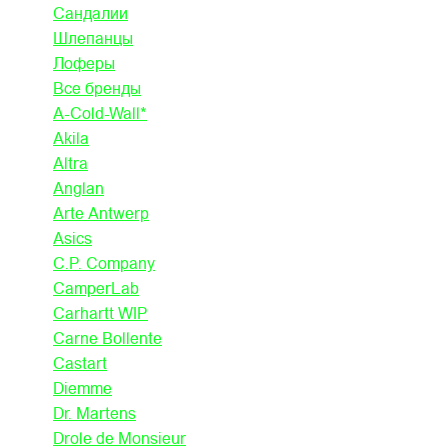
Сандалии
Шлепанцы
Лоферы
Все бренды
A-Cold-Wall*
Akila
Altra
Anglan
Arte Antwerp
Asics
C.P. Company
CamperLab
Carhartt WIP
Carne Bollente
Castart
Diemme
Dr. Martens
Drole de Monsieur