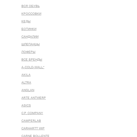
ВСЯ ОБУВЬ
КРОССОВКИ
КЕДЫ
БОТИНКИ
САНДАЛИИ
ШЛЕПАНЦЫ
ЛОФЕРЫ
ВСЕ БРЕНДЫ
A-COLD-WALL*
AKILA
ALTRA
ANGLAN
ARTE ANTWERP
ASICS
C.P. COMPANY
CAMPERLAB
CARHARTT WIP
CARNE BOLLENTE