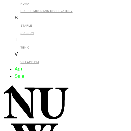
PUMA
PURPLE MOUNTAIN OBSERVATORY
S
STAPLE
SUB SUN
T
TEN C
V
VILLAGE PM
Арт
Sale