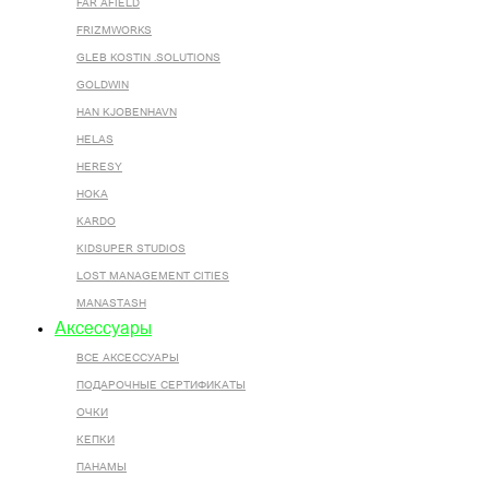
FAR AFIELD
FRIZMWORKS
GLEB KOSTIN .SOLUTIONS
GOLDWIN
HAN KJOBENHAVN
HELAS
HERESY
HOKA
KARDO
KIDSUPER STUDIOS
LOST MANAGEMENT CITIES
MANASTASH
Аксессуары
ВСЕ AКСЕССУАРЫ
ПОДАРОЧНЫЕ СЕРТИФИКАТЫ
ОЧКИ
КЕПКИ
ПАНАМЫ