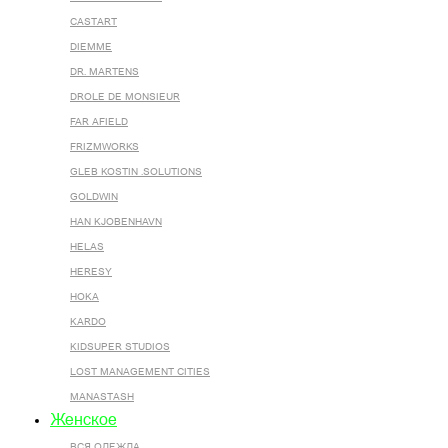
CASTART
DIEMME
DR. MARTENS
DROLE DE MONSIEUR
FAR AFIELD
FRIZMWORKS
GLEB KOSTIN .SOLUTIONS
GOLDWIN
HAN KJOBENHAVN
HELAS
HERESY
HOKA
KARDO
KIDSUPER STUDIOS
LOST MANAGEMENT CITIES
MANASTASH
Женское
ВСЯ ОДЕЖДА