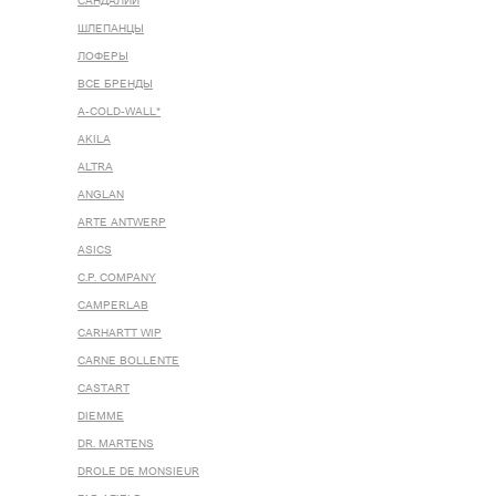
САНДАЛИИ
ШЛЕПАНЦЫ
ЛОФЕРЫ
ВСЕ БРЕНДЫ
A-COLD-WALL*
AKILA
ALTRA
ANGLAN
ARTE ANTWERP
ASICS
C.P. COMPANY
CAMPERLAB
CARHARTT WIP
CARNE BOLLENTE
CASTART
DIEMME
DR. MARTENS
DROLE DE MONSIEUR