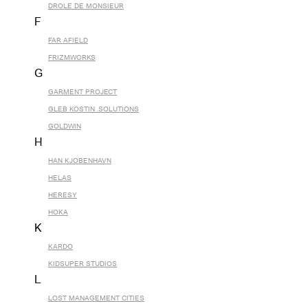
DROLE DE MONSIEUR
F
FAR AFIELD
FRIZMWORKS
G
GARMENT PROJECT
GLEB KOSTIN .SOLUTIONS
GOLDWIN
H
HAN KJOBENHAVN
HELAS
HERESY
HOKA
K
KARDO
KIDSUPER STUDIOS
L
LOST MANAGEMENT CITIES