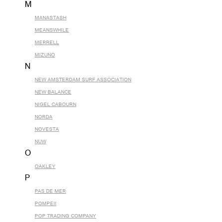
M
MANASTASH
MEANSWHILE
MERRELL
MIZUNO
N
NEW AMSTERDAM SURF ASSOCIATION
NEW BALANCE
NIGEL CABOURN
NORDA
NOVESTA
NUW
O
OAKLEY
P
PAS DE MER
POMPEII
POP TRADING COMPANY