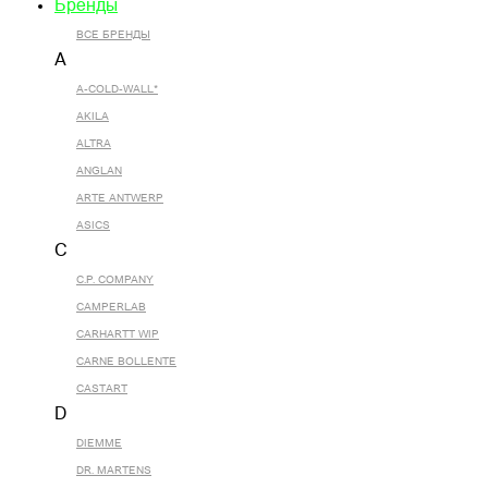
Бренды
ВСЕ БРЕНДЫ
A
A-COLD-WALL*
AKILA
ALTRA
ANGLAN
ARTE ANTWERP
ASICS
C
C.P. COMPANY
CAMPERLAB
CARHARTT WIP
CARNE BOLLENTE
CASTART
D
DIEMME
DR. MARTENS